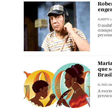
Rober
enge
ALBERTO 
O multi
criança
persona
Maria
que s
Brasi
EL PAÍS
|
Sã
A escri
precurso