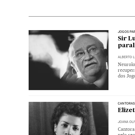
JOGOS PA
Sir L
para
ALBERTO 
Neurolog
recupera
dos Jog
CANTORAS
Elize
JOANA OLI
Cantora,
pelo re