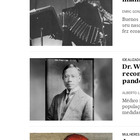
ENRIC GON
Buenos 
seu nas
fez eco
IDEALIZAD
Dr. W
reco
pand
ALBERTO 
Médico n
populaç
medidas
MULHERES 