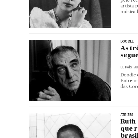
artista
música b
DOODLE
As tr
segu
EL PAÍS
|
JU
Doodle c
Entre os
das Cor
ATRIZES
Ruth 
que r
brasi