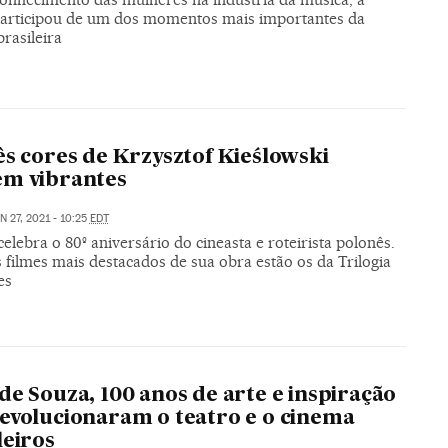
 participou de um dos momentos mais importantes da
rasileira
ês cores de Krzysztof Kieślowski
em vibrantes
N 27, 2021 - 10:25
EDT
elebra o 80º aniversário do cineasta e roteirista polonês.
 filmes mais destacados de sua obra estão os da Trilogia
es
de Souza, 100 anos de arte e inspiração
evolucionaram o teatro e o cinema
leiros