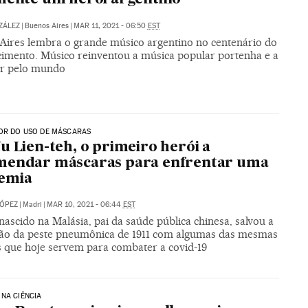
ZÁLEZ
|
Buenos Aires
|
MAR 11, 2021 - 06:50
EST
Aires lembra o grande músico argentino no centenário do
cimento. Músico reinventou a música popular portenha e a
ar pelo mundo
OR DO USO DE MÁSCARAS
u Lien-teh, o primeiro herói a
mendar máscaras para enfrentar uma
emia
LÓPEZ
|
Madri
|
MAR 10, 2021 - 06:44
EST
ascido na Malásia, pai da saúde pública chinesa, salvou a
ão da peste pneumônica de 1911 com algumas das mesmas
 que hoje servem para combater a covid-19
NA CIÊNCIA