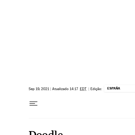
Pular para o conteúdo
ESPAÑA
Sep 19, 2021
|
Atualizado 14:17
EDT
|
Edição:
Doodle