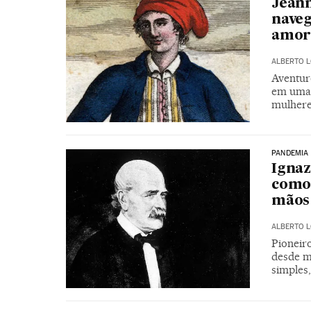
Jeann
naveg
amor 
ALBERTO 
Aventur
em uma 
mulhere
PANDEMIA
Ignaz
como 
mãos
ALBERTO 
Pioneiro
desde m
simples,