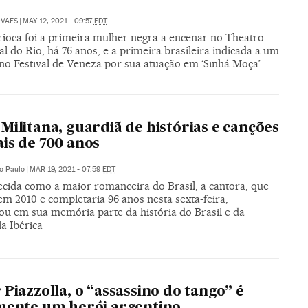
OVAES
|
MAY 12, 2021 - 09:57
EDT
rioca foi a primeira mulher negra a encenar no Theatro
l do Rio, há 76 anos, e a primeira brasileira indicada a um
no Festival de Veneza por sua atuação em ‘Sinhá Moça’
Militana, guardiã de histórias e canções
is de 700 anos
o Paulo
|
MAR 19, 2021 - 07:59
EDT
cida como a maior romanceira do Brasil, a cantora, que
em 2010 e completaria 96 anos nesta sexta-feira,
ou em sua memória parte da história do Brasil e da
a Ibérica
 Piazzolla, o “assassino do tango” é
mente um herói argentino