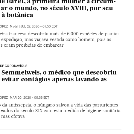
e Baret, a primeira mulher a circum-
ar o mundo, no século XVIII, por seu
à botânica
LÓPEZ
|
Madri
|
JUL 27, 2020 - 07:50
EDT
eira francesa descobriu mais de 6.000 espécies de plantas
expedição, mas viajava vestida como homem, pois as
s eram proibidas de embarcar
 DE CORONAVÍRUS
 Semmelweis, o médico que descobriu
evitar contágios apenas lavando as
LÓPEZ
|
MAR 20, 2020 - 09:36
EDT
 da antissepsia, o húngaro salvou a vida das parturientes
eados do século XIX com esta medida de higiene sanitária
 mas efetiva