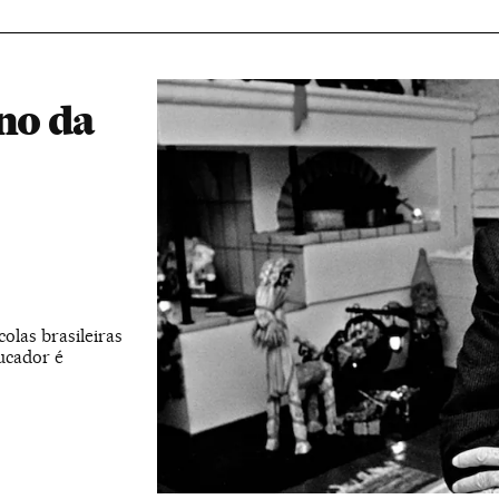
ono da
olas brasileiras
ucador é