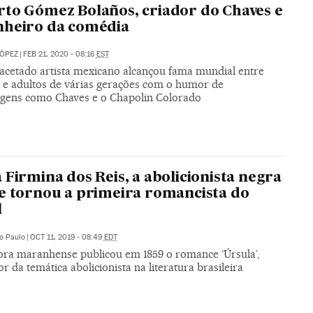
to Gómez Bolaños, criador do Chaves e
nheiro da comédia
LÓPEZ
|
FEB 21, 2020 - 08:16
EST
facetado artista mexicano alcançou fama mundial entre
s e adultos de várias gerações com o humor de
gens como Chaves e o Chapolin Colorado
 Firmina dos Reis, a abolicionista negra
e tornou a primeira romancista do
l
o Paulo
|
OCT 11, 2019 - 08:49
EDT
tora maranhense publicou em 1859 o romance ‘Úrsula’,
r da temática abolicionista na literatura brasileira