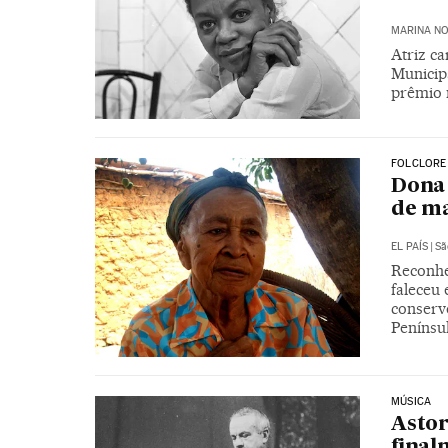
MARINA N
Atriz ca
Municipa
prêmio 
FOLCLORE
Dona 
de ma
EL PAÍS
|
Sã
Reconhe
faleceu 
conserv
Penínsul
MÚSICA
Astor
final