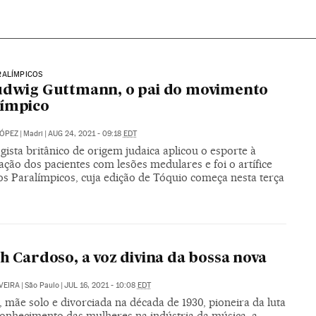
RALÍMPICOS
udwig Guttmann, o pai do movimento
límpico
LÓPEZ
|
Madri
|
AUG 24, 2021 - 09:18
EDT
ista britânico de origem judaica aplicou o esporte à
ção dos pacientes com lesões medulares e foi o artífice
os Paralímpicos, cuja edição de Tóquio começa nesta terça
th Cardoso, a voz divina da bossa nova
VEIRA
|
São Paulo
|
JUL 16, 2021 - 10:08
EDT
 mãe solo e divorciada na década de 1930, pioneira da luta
conhecimento das mulheres na indústria da música, a