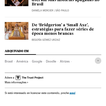
tiveram suas histórias apagadas no
Brasil
DANIELA MERCIER
| SÃO PAULO
De ‘Bridgerton’ a ‘Small Axe’,
estratégias para fazer séries de
época menos brancas
BEGOÑA GÓMEZ URZAIZ
ARQUIVADO EM
Brasil
América
Google
Doodle
Atrizes
Festival Veneza
Cinema
Cinema Brasil
Televisão
Teatro
Racismo
Mulheres
Adere a
Mais informações
aquí
Si está interesado en licenciar este contenido, pinche