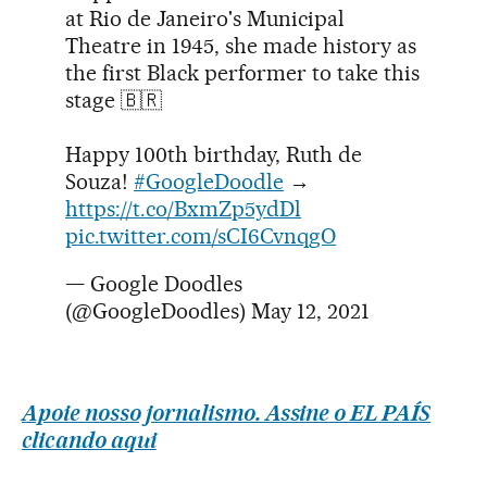
at Rio de Janeiro's Municipal
Theatre in 1945, she made history as
the first Black performer to take this
stage 🇧🇷
Happy 100th birthday, Ruth de
Souza!
#GoogleDoodle
→
https://t.co/BxmZp5ydDl
pic.twitter.com/sCI6CvnqgO
— Google Doodles
(@GoogleDoodles)
May 12, 2021
Apoie nosso jornalismo. Assine o EL PAÍS
clicando aqui