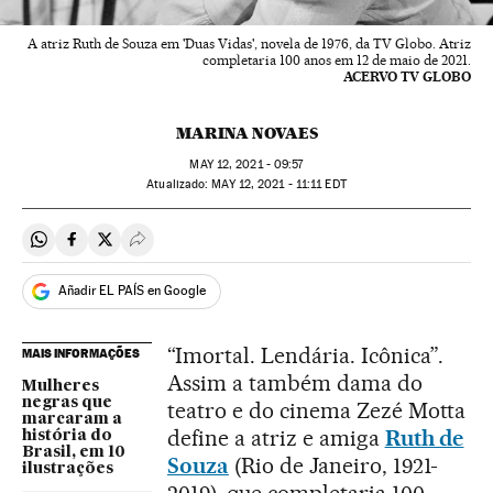
A atriz Ruth de Souza em 'Duas Vidas', novela de 1976, da TV Globo. Atriz
completaria 100 anos em 12 de maio de 2021.
ACERVO TV GLOBO
MARINA NOVAES
MAY
12, 2021 - 09:57
atualizado:
MAY
12, 2021 - 11:11
EDT
Compartir en Whatsapp
Compartir en Facebook
Compartir en Twitter
Desplegar Redes Sociales
Añadir EL PAÍS en Google
“Imortal. Lendária. Icônica”.
MAIS INFORMAÇÕES
Assim a também dama do
Mulheres
negras que
teatro e do cinema Zezé Motta
marcaram a
define a atriz e amiga
Ruth de
história do
Brasil, em 10
Souza
(Rio de Janeiro, 1921-
ilustrações
2019), que completaria 100