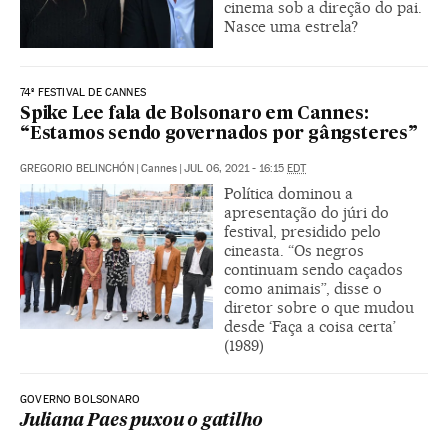
cinema sob a direção do pai.
Nasce uma estrela?
74º FESTIVAL DE CANNES
Spike Lee fala de Bolsonaro em Cannes:
“Estamos sendo governados por gângsteres”
GREGORIO BELINCHÓN
|
Cannes
|
JUL 06, 2021 - 16:15
EDT
Política dominou a
apresentação do júri do
festival, presidido pelo
cineasta. “Os negros
continuam sendo caçados
como animais”, disse o
diretor sobre o que mudou
desde ‘Faça a coisa certa’
(1989)
GOVERNO BOLSONARO
Juliana Paes puxou o gatilho