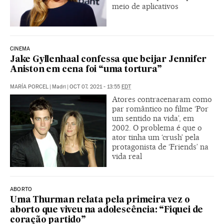
meio de aplicativos
CINEMA
Jake Gyllenhaal confessa que beijar Jennifer
Aniston em cena foi “uma tortura”
MARÍA PORCEL
|
Madri
|
OCT 07, 2021 - 13:55
EDT
Atores contracenaram como
par romântico no filme ‘Por
um sentido na vida’, em
2002. O problema é que o
ator tinha um ‘crush’ pela
protagonista de ‘Friends’ na
vida real
ABORTO
Uma Thurman relata pela primeira vez o
aborto que viveu na adolescência: “Fiquei de
coração partido”