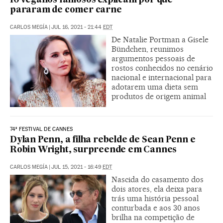
10 veganos famosos explicam por que
pararam de comer carne
CARLOS MEGÍA
|
JUL 16, 2021 - 21:44
EDT
De Natalie Portman a Gisele
Bündchen, reunimos
argumentos pessoais de
rostos conhecidos no cenário
nacional e internacional para
adotarem uma dieta sem
produtos de origem animal
74º FESTIVAL DE CANNES
Dylan Penn, a filha rebelde de Sean Penn e
Robin Wright, surpreende em Cannes
CARLOS MEGÍA
|
JUL 15, 2021 - 16:49
EDT
Nascida do casamento dos
dois atores, ela deixa para
trás uma história pessoal
conturbada e aos 30 anos
brilha na competição de