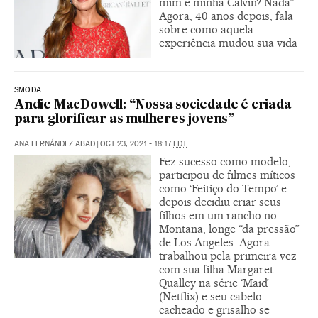
mim e minha Calvin? Nada”.
Agora, 40 anos depois, fala
sobre como aquela
experiência mudou sua vida
SMODA
Andie MacDowell: “Nossa sociedade é criada
para glorificar as mulheres jovens”
ANA FERNÁNDEZ ABAD
|
OCT 23, 2021 - 18:17
EDT
Fez sucesso como modelo,
participou de filmes míticos
como ‘Feitiço do Tempo’ e
depois decidiu criar seus
filhos em um rancho no
Montana, longe “da pressão”
de Los Angeles. Agora
trabalhou pela primeira vez
com sua filha Margaret
Qualley na série ‘Maid’
(Netflix) e seu cabelo
cacheado e grisalho se