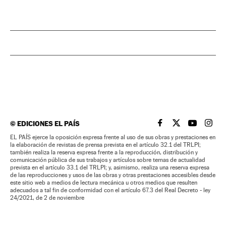
©
EDICIONES EL PAÍS
EL PAÍS BRASIL EN
EL PAÍS BRASI
EL PAÍS B
EL PA
EL PAÍS ejerce la oposición expresa frente al uso de sus obras y prestaciones en
la elaboración de revistas de prensa prevista en el artículo 32.1 del TRLPI;
también realiza la reserva expresa frente a la reproducción, distribución y
comunicación pública de sus trabajos y artículos sobre temas de actualidad
prevista en el artículo 33.1 del TRLPI; y, asimismo, realiza una reserva expresa
de las reproducciones y usos de las obras y otras prestaciones accesibles desde
este sitio web a medios de lectura mecánica u otros medios que resulten
adecuados a tal fin de conformidad con el artículo 67.3 del Real Decreto - ley
24/2021, de 2 de noviembre