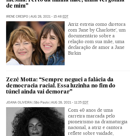
mesma. Perto da minha mãe, tinha vergonha
de mim”
IRENE CRESPO
|
AUG 28, 2021 - 15:48
EDT
Atriz estreia como diretora
com ‘Jane by Charlotte’, um
documentário sobre a
relação com sua mãe, uma
declaração de amor a Jane
Birkin
Zezé Motta: “Sempre neguei a falácia da
democracia racial. Essa luzinha no fim do
túnel ainda vai demorar”
JOANA OLIVEIRA
|
São Paulo
|
AUG 28, 2021 - 11:25
EDT
Com 40 anos de uma
carreira marcada pelo
pioneirismo na dramaturgia
nacional, a atriz e cantora
reflete sobre vaidade,