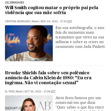
CELEBRIDADES
Will Smith cogitou matar o próprio pai pela
violência que sua mãe sofria
CRISTINA MORGADO
|
Madri
|
NOV 04, 2021 - 17:43
EDT
Em sua autobiografia, o ator
fala do momento mais
traumático que viveu na sua
infância e sobre as crises no
casamento com Jada Pinkett
Brooke Shields fala sobre seu polêmico
anúncio da Calvin Klein de 1980: “Eu era
ingênua. Não vi conotação sexual”
EL PAÍS
|
Madri
|
OCT 30, 2021 - 17:08
EDT
Atriz ficou famosa por um
comercial em que dizia
“Quer saber o que fica entre