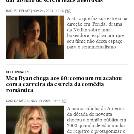
dar ao luxo de serem mães amorosas”
RAQUEL PELÁEZ
|
NOV 24, 2021 - 14:20
EST
A atriz que faz sua estreia na
direção em ‘Ferida’, drama
da Netflix sobre uma
boxeadora, explica por que
seu filme não deixa espaço
para o sentimentalismo
CELEBRIDADES
Meg Ryan chega aos 60: como um nu acabou
com a carreira da estrela da comédia
romântica
CARLOS MEGÍA
|
NOV 19, 2021 - 11:14
EST
A namoradinha da América
da década de noventa
chocou a opinião pública em
2003 quando decidiu mudar
de registro e protagonizar o