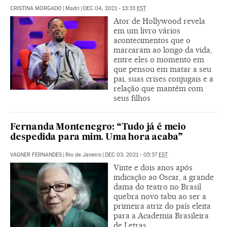
CRISTINA MORGADO
|
Madri
|
DEC 04, 2021 - 13:33
EST
Ator de Hollywood revela
em um livro vários
acontecimentos que o
marcaram ao longo da vida,
entre eles o momento em
que pensou em matar a seu
pai, suas crises conjugais e a
relação que mantém com
seus filhos
Fernanda Montenegro: “Tudo já é meio
despedida para mim. Uma hora acaba”
VAGNER FERNANDES
|
Rio de Janeiro
|
DEC 03, 2021 - 05:37
EST
Vinte e dois anos após
indicação ao Oscar, a grande
dama do teatro no Brasil
quebra novo tabu ao ser a
primeira atriz do país eleita
para a Academia Brasileira
de Letras