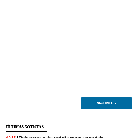
SEGUINTE
>
ÚLTIMAS NOTICIAS
Bolsonaro, a destruição como estratégia