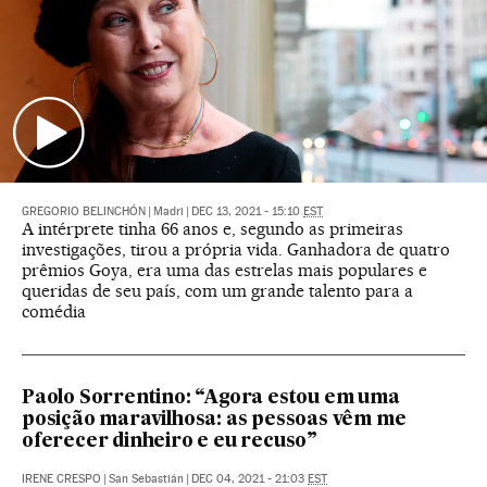
GREGORIO BELINCHÓN
|
Madri
|
DEC 13, 2021 - 15:10
EST
A intérprete tinha 66 anos e, segundo as primeiras
investigações, tirou a própria vida. Ganhadora de quatro
prêmios Goya, era uma das estrelas mais populares e
queridas de seu país, com um grande talento para a
comédia
Paolo Sorrentino: “Agora estou em uma
posição maravilhosa: as pessoas vêm me
oferecer dinheiro e eu recuso”
IRENE CRESPO
|
San Sebastián
|
DEC 04, 2021 - 21:03
EST