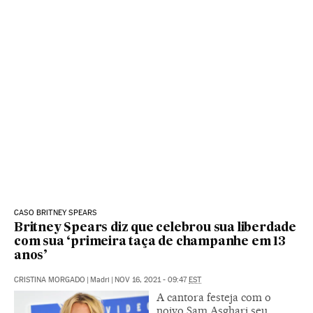
CASO BRITNEY SPEARS
Britney Spears diz que celebrou sua liberdade
com sua ‘primeira taça de champanhe em 13
anos’
CRISTINA MORGADO
|
Madri
|
NOV 16, 2021 - 09:47
EST
A cantora festeja com o
noivo Sam Asghari seu