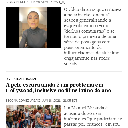
CLARA BECKER
|
JUN 28, 2021 - 13:27
EDT
O vídeo da atriz que criticava
a polarização “doentia”
acabou generalizando a
esquerda com o termo
“delírios comunistas” e se
tornou o primeiro de uma
série de postagens com
posicionamento de
influenciadores de altíssimo
engajamento nas redes
sociais
DIVERSIDADE RACIAL
A pele escura ainda é um problema em
Hollywood, inclusive no filme latino do ano
BEGOÑA GÓMEZ URZAIZ
|
JUN 18, 2021 - 21:05
EDT
Lin Manuel Miranda é
acusado de só usar
intérpretes “que poderiam se
passar por brancos” em seu