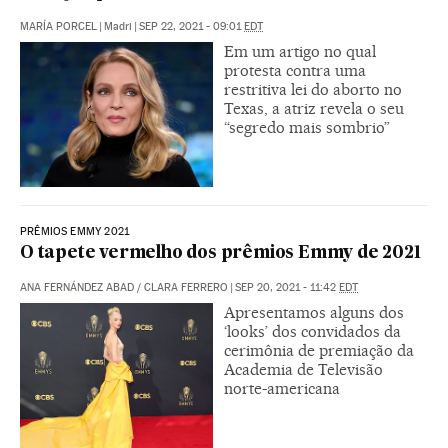
MARÍA PORCEL
|
Madri
|
SEP 22, 2021 - 09:01
EDT
Em um artigo no qual
protesta contra uma
restritiva lei do aborto no
Texas, a atriz revela o seu
“segredo mais sombrio”
PRÊMIOS EMMY 2021
O tapete vermelho dos prêmios Emmy de 2021
ANA FERNÁNDEZ ABAD
/
CLARA FERRERO
|
SEP 20, 2021 - 11:42
EDT
Apresentamos alguns dos
‘looks’ dos convidados da
cerimônia de premiação da
Academia de Televisão
norte-americana