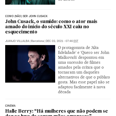
COMO (NÃO) SER JOHN CUSACK
John Cusack, o sumido: como o ator mais
amado do início do século XXI caiu no
esquecimento
JUANJO VILLALBA
|
Barcelona
|
DEC 02, 2021 - 07:46
EST
O protagonista de ‘Alta
fidelidade’ e ‘Quero ser John
Malkovich’ despontou em
uma sucessão de filmes
amados pela crítica que o
tornaram um daqueles
alternativos de que o público
gosta. Mas esse papel não se
adaptou facilmente à nova
década
CINEMA
Halle Berry: “Há mulheres que não podem se