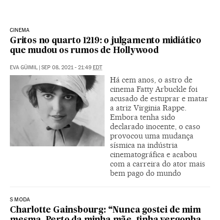
CINEMA
Gritos no quarto 1219: o julgamento midiático
que mudou os rumos de Hollywood
EVA GÜIMIL
|
SEP 08, 2021 - 21:49
EDT
Há cem anos, o astro de
cinema Fatty Arbuckle foi
acusado de estuprar e matar
a atriz Virginia Rappe.
Embora tenha sido
declarado inocente, o caso
provocou uma mudança
sísmica na indústria
cinematográfica e acabou
com a carreira do ator mais
bem pago do mundo
S MODA
Charlotte Gainsbourg: “Nunca gostei de mim