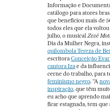
Informação e Documentaç
catálogo para atores bra
que beneficiou mais de 5
todos eles que ela voltou
julho, o musical
Zezé Mot
Dia da Mulher Negra, in
quilombola Tereza de Be
escritora
Conceição Evar
cantora Iza
e da influenc
cerne do trabalho, para 
feminismo negro
. “A
nova
inspiração
, que têm muit
eu acho que aprendo mais 
ficar estagnada, tem qu