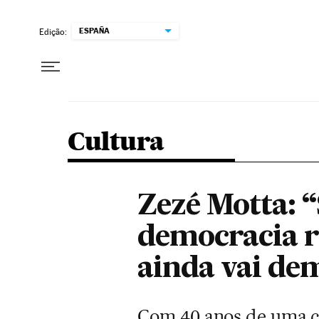
Pular para o conteúdo
ESPAÑA
Edição:
Cultura
Zezé Motta: “
democracia ra
ainda vai de
Com 40 anos de uma ca