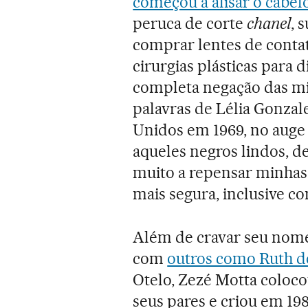
começou a alisar o cabel
peruca de corte
chanel
, 
comprar lentes de contat
cirurgias plásticas para
completa negação das mi
palavras de Lélia Gonzale
Unidos em 1969, no aug
aqueles negros lindos, d
muito a repensar minhas 
mais segura, inclusive co
Além de cravar seu nome n
com
outros como Ruth d
Otelo, Zezé Motta coloco
seus pares e criou em 198