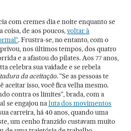
icia com cremes dia e noite enquanto se
 coisa, de aos poucos,
voltar à
ormal”
. Frustra-se, no entanto, com o
privou, nos últimos tempos, dos quatro
rrida e a afastou do pilates. Aos 77 anos,
tta celebra sua vaidade e se rebela
itadura da aceitação
. “Se as pessoas te
 aceitar isso, você fica velha mesmo.
do contra os limites”, brada, com a
l se engajou na
luta dos movimentos
 sua carreira, há 40 anos, quando uma
ste, um cenho franzido custavam muito
m de uma trajetória de trabalho.