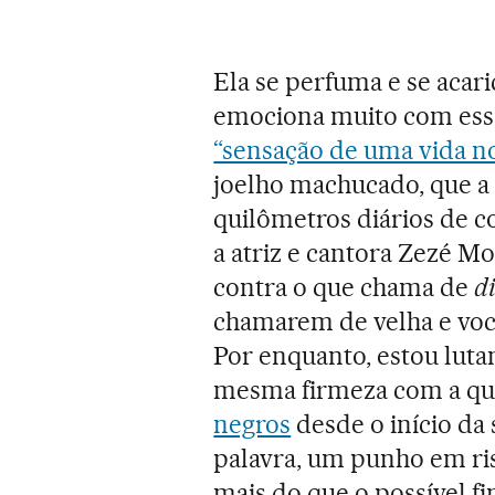
Ela se perfuma e se acar
emociona muito com essa
“sensação de uma vida n
joelho machucado, que a 
quilômetros diários de co
a atriz e cantora Zezé Mo
contra o que chama de
d
chamarem de velha e você
Por enquanto, estou lutan
mesma firmeza com a qua
negros
desde o início da
palavra, um punho em ri
mais do que o possível fi