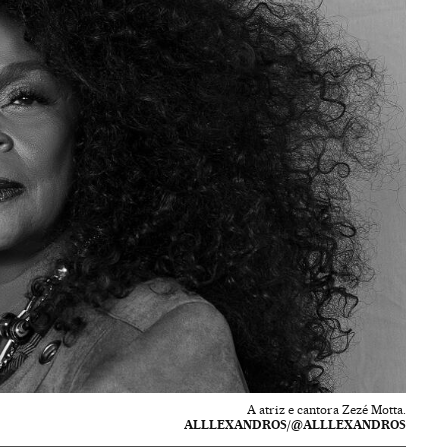
A atriz e cantora Zezé Motta.
ALLLEXANDROS/@ALLLEXANDROS