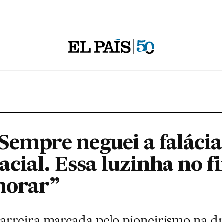
Sempre neguei a falácia
cial. Essa luzinha no f
morar”
rreira marcada pelo pioneirismo na dr