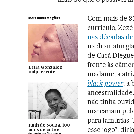
Com mais de 35 
MAIS INFORMAÇÕES
currículo, Zez
nas décadas de
na dramaturgia
de Cacá Diegue
frente às câme
Lélia Gonzalez,
madame, a atriz
onipresente
black power
, a
ancestralidade.
não tinha ouvi
marcariam pelo
para lamúrias.
Ruth de Souza, 100
esse jogo”, dir
anos de arte e