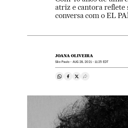
atriz e cantora reflet
conversa com o EL PA
JOANA OLIVEIRA
São Paulo -
AUG
28, 2021 - 11:25
EDT
Compartir en Whatsapp
Compartir en Facebook
Compartir en Twitter
Desplegar Redes Soci