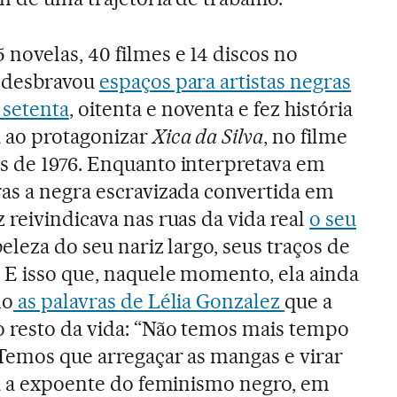
novelas, 40 filmes e 14 discos no
é desbravou
espaços para artistas negras
 setenta
, oitenta e noventa e fez história
 ao protagonizar
Xica da Silva
, no filme
s de 1976. Enquanto interpretava em
ras a negra escravizada convertida em
 reivindicava nas ruas da vida real
o seu
 beleza do seu nariz largo, seus traços de
 E isso que, naquele momento, ela ainda
do
as palavras de Lélia Gonzalez
que a
 resto da vida: “Não temos mais tempo
 Temos que arregaçar as mangas e virar
ia a expoente do feminismo negro, em