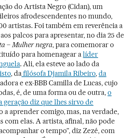
ão do Artista Negro (Cidan), um
sileiros afrodescendentes no mundo,
00 artistas. Foi também em reverência a
 aos palcos para apresentar, no dia 25 de
ta – Mulher negra
, para comemorar o
stituído para homenagear a
líder
nguela
. Ali, ela esteve ao lado da
isto
, da
filósofa Djamila Ribeiro
,
da
iadora e ex-BBB Camilla de Lucas, cujo
todas, é, de uma forma ou de outra,
o
 geração diz que lhes sirvo de
o a aprender comigo, mas, na verdade,
com elas. A artista, afinal, não pode
e acompanhar o tempo”, diz Zezé, com