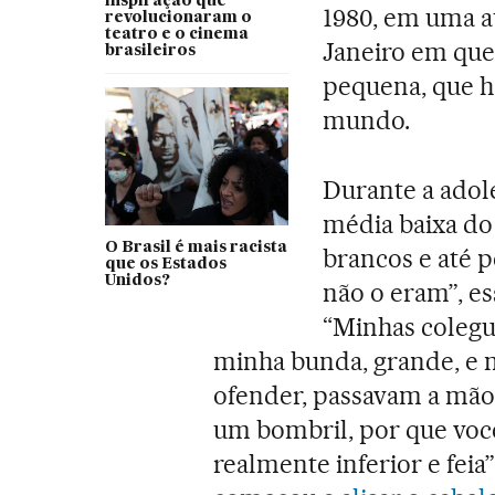
inspiração que
1980, em uma a
revolucionaram o
teatro e o cinema
Janeiro em que
brasileiros
pequena, que h
mundo.
Durante a adol
média baixa do
O Brasil é mais racista
brancos e até 
que os Estados
Unidos?
não o eram”, e
“Minhas colegu
minha bunda, grande, e 
ofender, passavam a mã
um bombril, por que você 
realmente inferior e feia