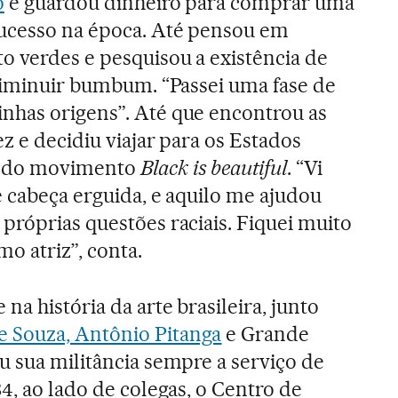
o
e guardou dinheiro para comprar uma
sucesso na época. Até pensou em
o verdes e pesquisou a existência de
 diminuir bumbum. “Passei uma fase de
nhas origens”. Até que encontrou as
z e decidiu viajar para os Estados
e do movimento
Black is beautiful
. “Vi
e cabeça erguida, e aquilo me ajudou
próprias questões raciais. Fiquei muito
mo atriz”, conta.
a história da arte brasileira, junto
e Souza, Antônio Pitanga
e Grande
u sua militância sempre a serviço de
4, ao lado de colegas, o Centro de