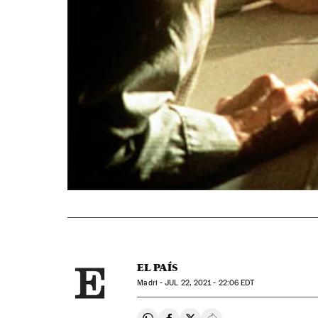
EL PAÍS
Madri -
JUL
22, 2021 - 22:06
EDT