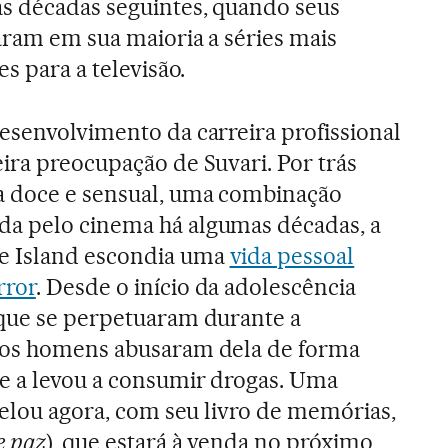
s décadas seguintes, quando seus
aram em sua maioria a séries mais
es para a televisão.
esenvolvimento da carreira profissional
ira preocupação de Suvari. Por trás
a doce e sensual, uma combinação
a pelo cinema há algumas décadas, a
e Island escondia uma
vida pessoal
rror
. Desde o início da adolescência
 que se perpetuaram durante a
ios homens abusaram dela de forma
ue a levou a consumir drogas. Uma
velou agora, com seu livro de memórias,
e paz
), que estará à venda no próximo