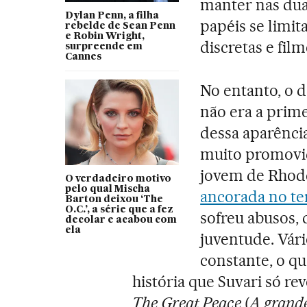
manter nas dua
Dylan Penn, a filha
papéis se limit
rebelde de Sean Penn
e Robin Wright,
discretas e film
surpreende em
Cannes
No entanto, o d
não era a prime
dessa aparênci
muito promovid
jovem de Rhod
O verdadeiro motivo
pelo qual Mischa
ancorada no te
Barton deixou ‘The
O.C.’, a série que a fez
sofreu abusos,
decolar e acabou com
ela
juventude. Vár
constante, o q
história que Suvari só re
The Great Peace
(
A grand