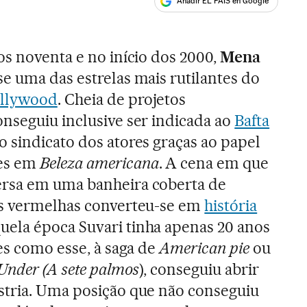
Añadir EL PAÍS en Google
ales
os noventa e no início dos 2000,
Mena
e uma das estrelas mais rutilantes do
llywood
. Cheia de projetos
nseguiu inclusive ser indicada ao
Bafta
 sindicato dos atores graças ao papel
es em
Beleza americana
. A cena em que
rsa em uma banheira coberta de
as vermelhas converteu-se em
história
quela época Suvari tinha apenas 20 anos
mes como esse, à saga de
American pie
ou
 Under (A sete palmos
), conseguiu abrir
stria. Uma posição que não conseguiu