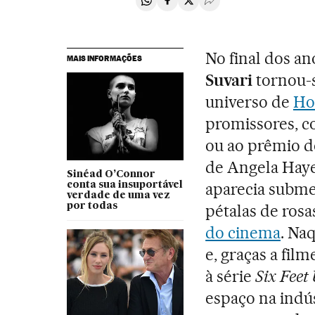
Compartir en Whatsapp
Compartir en Facebook
Compartir en Twitter
Desplegar Redes Soci
No final dos an
MAIS INFORMAÇÕES
Suvari
tornou-s
universo de
Ho
promissores, co
ou ao prêmio do
de Angela Hay
Sinéad O’Connor
aparecia subme
conta sua insuportável
verdade de uma vez
por todas
pétalas de ros
do cinema
. Na
e, graças a fil
à série
Six Feet
espaço na indú