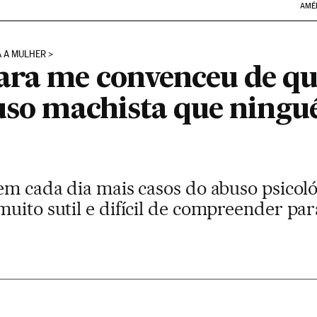
AMÉ
A A MULHER
ara me convenceu de qu
buso machista que ning
dem cada dia mais casos do abuso psicol
uito sutil e difícil de compreender par