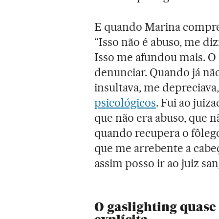
E quando Marina compre
“Isso não é abuso, me diz
Isso me afundou mais. O 
denunciar. Quando já nã
insultava, me depreciava
psicológicos
. Fui ao jui
que não era abuso, que nã
quando recupera o fôlego
que me arrebente a cab
assim posso ir ao juiz sa
O gaslighting quase