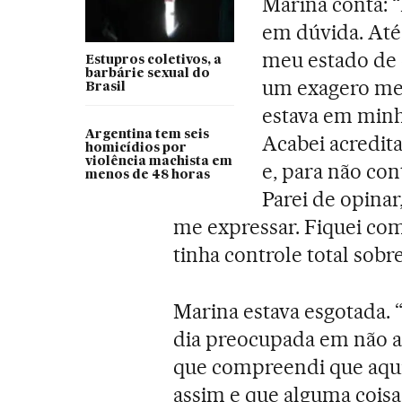
Marina conta: “
em dúvida. Até
meu estado de 
Estupros coletivos, a
barbárie sexual do
um exagero me
Brasil
estava em minh
Argentina tem seis
Acabei acredita
homicídios por
violência machista em
e, para não co
menos de 48 horas
Parei de opina
me expressar. Fiquei co
tinha controle total sobr
Marina estava esgotada. 
dia preocupada em não a
que compreendi que aqui
assim e que alguma coisa