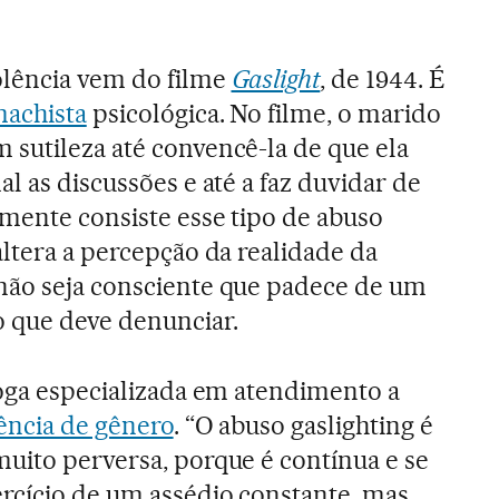
olência vem do filme
Gaslight
, de 1944. É
machista
psicológica. No filme, o marido
sutileza até convencê-la de que ela
l as discussões e até a faz duvidar de
amente consiste esse tipo de abuso
altera a percepção da realidade da
não seja consciente que padece de um
o que deve denunciar.
loga especializada em atendimento a
ência de gênero
. “O abuso gaslighting é
uito perversa, porque é contínua e se
rcício de um assédio constante, mas