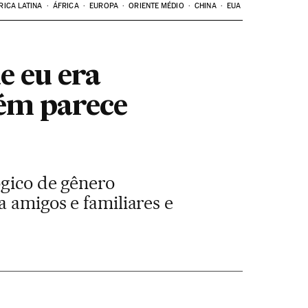
RICA LATINA
ÁFRICA
EUROPA
ORIENTE MÉDIO
CHINA
EUA
e eu era
uém parece
ógico de gênero
a amigos e familiares e