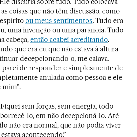
Ele discutia sobre tudo. Tudo colocava
 as coisas que não têm discussão, como
espírito
ou meus sentimentos
. Tudo era
u, uma invenção ou uma paranoia. Tudo
a cabeça,
então acabei acreditando
.
ndo que era eu que não estava à altura
ntinuar decepcionando-o, me calava.
r, parei de responder e simplesmente de
mpletamente anulada como pessoa e ele
e mim”.
“Fiquei sem forças, sem energia, todo
borrecê-lo, em não decepcioná-lo. Até
lo não era normal, que não podia viver
 estava acontecendo.”