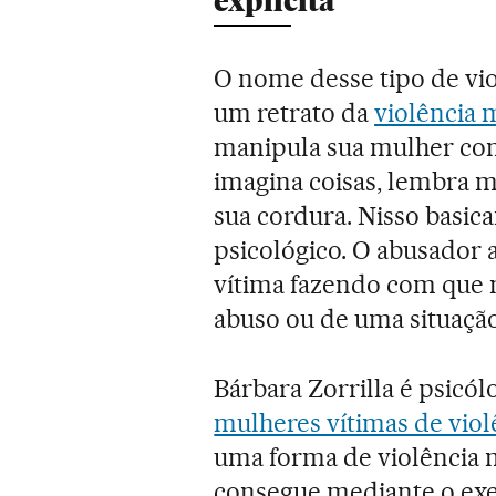
explícita
O nome desse tipo de vi
um retrato da
violência 
manipula sua mulher com 
imagina coisas, lembra ma
sua cordura. Nisso basic
psicológico. O abusador 
vítima fazendo com que 
abuso ou de uma situaçã
Bárbara Zorrilla é psicó
mulheres vítimas de viol
uma forma de violência m
consegue mediante o exe