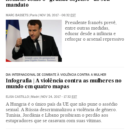
mandato
MARC BASSETS
|
París
|
NOV 26, 2017 - 06:32
EST
Presidente francês prevê,
entre outras medidas,
educar desde a infância e
reforçar o arsenal repressivo
DIA INTERNACIONAL DE COMBATE À VIOLÊNCIA CONTRA A MULHER
Infografia | A violência contra as mulheres no
mundo em quatro mapas
ELISA CASTILLO
|
Madri
|
NOV 24, 2017 - 17:32
EST
A Hungria é o único país da UE que não pune o assédio
sexual. A Rússia descriminalizou a violência de gênero.
Tunísia, Jordânia e Líbano proibiram o perdão aos
estupradores que se casavam com suas vítimas.