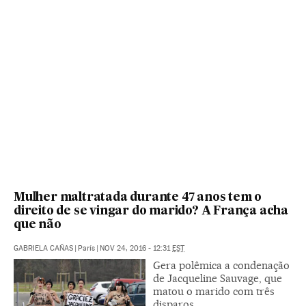
Mulher maltratada durante 47 anos tem o
direito de se vingar do marido? A França acha
que não
GABRIELA CAÑAS
|
París
|
NOV 24, 2016 - 12:31
EST
Gera polêmica a condenação
de Jacqueline Sauvage, que
matou o marido com três
disparos