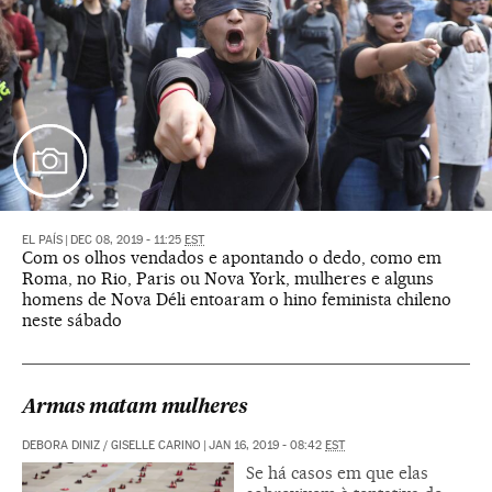
EL PAÍS
|
DEC 08, 2019 - 11:25
EST
Com os olhos vendados e apontando o dedo, como em
Roma, no Rio, Paris ou Nova York, mulheres e alguns
homens de Nova Déli entoaram o hino feminista chileno
neste sábado
Armas matam mulheres
DEBORA DINIZ
/
GISELLE CARINO
|
JAN 16, 2019 - 08:42
EST
Se há casos em que elas