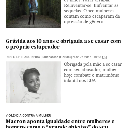
Reinventar-se. Enfrentar as
sequelas. Cinco mulheres
contam como escaparam da
opressão de gênero
Grávida aos 10 anos e obrigada a se casar com
o próprio estuprador
PABLO DE LLANO NEIRA
|
Tallahassee (Flórida)
|
NOV 27, 2017 - 15:33
EST
Obrigada pela mãe a se casar
com seu abusador, mulher
hoje combate o matrimônio
infantil nos EUA
VIOLÊNCIA CONTRA A MULHER
Macron aponta igualdade entre mulheres e
homens como o “grande objetivo” do seu