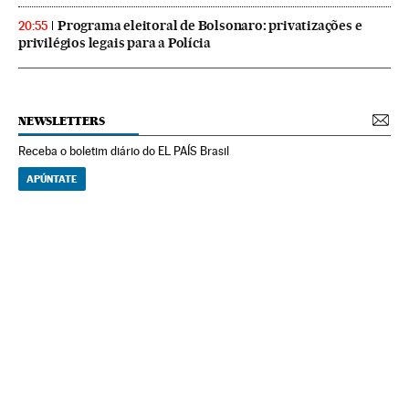
Programa eleitoral de Bolsonaro: privatizações e
20:55
privilégios legais para a Polícia
NEWSLETTERS
Receba o boletim diário do EL PAÍS Brasil
APÚNTATE
NEWSLETTERS
Boletín de América
Cada semana en tu cuenta de correo una selección de las noticias,
reportajes y análisis de los periodistas de EL PAÍS con los acontecimientos
más relevantes del continente.