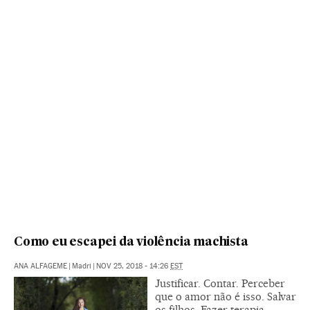
Como eu escapei da violência machista
ANA ALFAGEME
|
Madri
|
NOV 25, 2018 - 14:26
EST
Justificar. Contar. Perceber
que o amor não é isso. Salvar
os filhos. Fazer terapia.