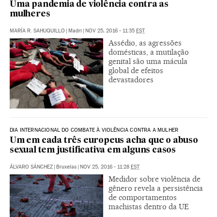
Uma pandemia de violência contra as
mulheres
MARÍA R. SAHUQUILLO
|
Madri
|
NOV 25, 2016 - 11:35
EST
Assédio, as agressões
domésticas, a mutilação
genital são uma mácula
global de efeitos
devastadores
DIA INTERNACIONAL DO COMBATE À VIOLÊNCIA CONTRA A MULHER
Um em cada três europeus acha que o abuso
sexual tem justificativa em alguns casos
ÁLVARO SÁNCHEZ
|
Bruxelas
|
NOV 25, 2016 - 11:28
EST
Medidor sobre violência de
gênero revela a persistência
de comportamentos
machistas dentro da UE