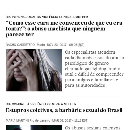
DIA INTERNACIONAL DA VIOLÊNCIA CONTRA A MULHER
“Como esse cara me convenceu de que eu era
tonta?”: o abuso machista que ninguém
parece ver
NACHO CARRETERO
|
Madri
|
NOV 23, 2017 - 09:08
EST
Os especialistas atendem
cada dia mais casos do abuso
psicológico de gênero
chamado gaslighting: muito
sutil e difícil de compreender
para amigos e familiares e
para as autoridades
DIA COMBATE À VIOLÊNCIA CONTRA A MULHER
Estupros coletivos, a barbárie sexual do Brasil
MARÍA MARTÍN
|
Rio de Janeiro
|
MAR 07, 2017 - 17:12
EST
Os abusos sexuais coletivos