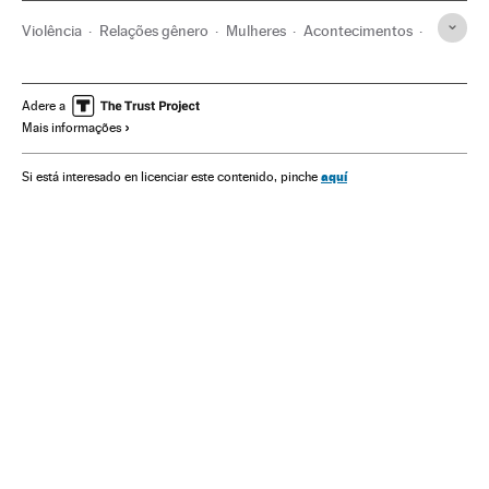
Violência
Relações gênero
Mulheres
Acontecimentos
Delitos
Preconceitos
Eventos
Justiça
Problemas sociais
Sociedade
Adere a
Mais informações
Dia Combate à Violência contra a Mulher
Dias mundiais
Violência masculina
Agressões sexuais
Machismo
aquí
Si está interesado en licenciar este contenido, pinche
Violência gênero
Direitos mulher
Crimes sexuais
Sexismo
Violencia sexual