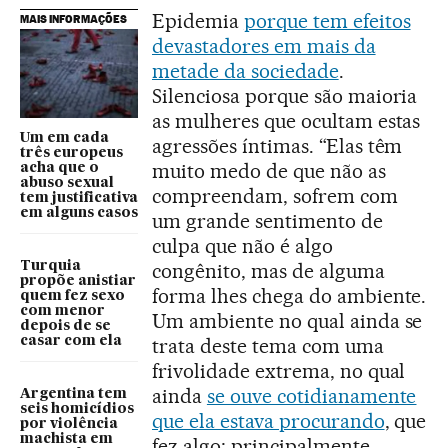
Epidemia
porque tem efeitos
MAIS INFORMAÇÕES
devastadores em mais da
metade da sociedade
.
Silenciosa porque são maioria
as mulheres que ocultam estas
Um em cada
agressões íntimas. “Elas têm
três europeus
muito medo de que não as
acha que o
abuso sexual
compreendam, sofrem com
tem justificativa
em alguns casos
um grande sentimento de
culpa que não é algo
Turquia
congênito, mas de alguma
propõe anistiar
forma lhes chega do ambiente.
quem fez sexo
com menor
Um ambiente no qual ainda se
depois de se
casar com ela
trata deste tema com uma
frivolidade extrema, no qual
ainda
se ouve cotidianamente
Argentina tem
seis homicídios
que ela estava procurando
, que
por violência
machista em
fez algo; principalmente