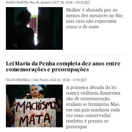
MARÍA MARTÍN
|
Rio de Janeiro
|
OCT 28, 2016 - 09:13
EDT
Mulher é abusada por ao
menos dez menores no Rio,
mas caso não repercutiu
como o de maio
Lei Maria da Penha completa dez anos entre
comemorações e preocupações
TALITA BEDINELLI
|
São Paulo
|
AUG 10, 2016 - 17:52
EDT
A primeira década da lei
contra violência doméstica
são de comemoração,
avaliam as feministas Mas,
em um país machista cada
vez mais conservador,
também é preciso se
preocupar