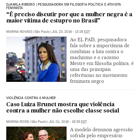
DJAMILA RIBEIRO | PESQUISADORA EM FILOSOFIA POLÍTICA E ATIVISTA
FEMINISTA
“É preciso discutir por que a mulher negra é a
maior vítima de estupro no Brasil”
MARINA NOVAES
|
São Paulo
|
JUL 23, 2016 - 13:28
EDT
Ao EL PAÍS, pesquisadora
fala sobre a importância de
combinar a luta contra o
machismo e o racismo
Mestre em filosofia política, é
uma das principais
referências no movimento
feminista negro
VIOLÊNCIA CONTRA A MULHER
Caso Luiza Brunet mostra que violência
contra a mulher não escolhe classe social
MARINA ROSSI
|
São Paulo
|
JUL 01, 2016 - 16:59
EDT
A modelo denuncia agressão
sofrida pelo empresário