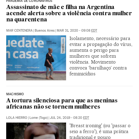
PANDEMIA DE CORONAVÍRUS
Assassinato de mãe e filha na Argentina
acende alerta sobre a violência contra mulher
na quarentena
MAR CENTENERA
|
Buenos Aires
|
MAR 31, 2020 - 09:08
EDT
Isolamento, necessário para
evitar a propagação do vírus,
aumenta o perigo para
mulheres que sofrem
violência. Movimento
convoca ‘barulhaço’ contra
feminicídios
MACHISMO
A tortura silenciosa para que as meninas
africanas não se tornem mulheres
LOLA HIERRO
|
Lome (Togo)
|
JUL 24, 2019 - 08:20
EDT
'Breast ironing' (ou 'passar o
seio a ferro'), é uma prática
tradicional e pouco