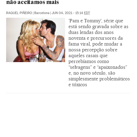
não aceitamos mais
RAQUEL PIÑEIRO
|
Barcelona
|
JUN 04, 2021 - 15:14
EDT
‘Pam e Tommy’, série que
está sendo gravada sobre as
duas lendas dos anos
noventa e precursores da
fama viral, pode mudar a
nossa percepção sobre
aqueles casais que
percebíamos como
“selvagens” e “apaixonados”
e, no novo século, são
simplesmente problemáticos
e tóxicos