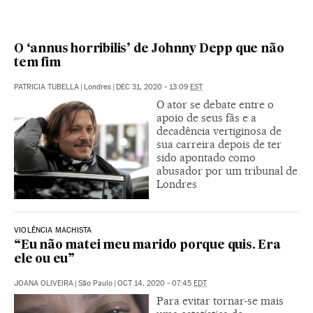
O ‘annus horribilis’ de Johnny Depp que não
tem fim
PATRICIA TUBELLA
|
Londres
|
DEC 31, 2020 - 13:09
EST
O ator se debate entre o
apoio de seus fãs e a
decadência vertiginosa de
sua carreira depois de ter
sido apontado como
abusador por um tribunal de
Londres
VIOLÊNCIA MACHISTA
“Eu não matei meu marido porque quis. Era
ele ou eu”
JOANA OLIVEIRA
|
São Paulo
|
OCT 14, 2020 - 07:45
EDT
Para evitar tornar-se mais