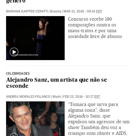
gênero
MARIANA KAIPPER CERATTI
|
Brasília
|
MAR 21, 2016 - 09:14
EDT
Concurso recebe 190
composições contra os
maus-tratos e por uma
sociedade livre de abusos
CELEBRIDADES
Alejandro Sanz, um artista que não se
esconde
ANDREA MORALES POLANCO
|
Madri
|
FEB 23, 2016 - 10:27
EST
“Tomara que sirva para
alguma coisa”, disse
Alejandro Sanz, que
expulsou um agressor de um
show Também deu voz a
crianças com câncer e AIDS,