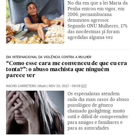
No dia em que a lei Maria da
Penha entrou em vigor, em
2006, pernambucana
denunciou agressor.
Segundo ONU Mulheres, 17%
das nordestinas já foram
agredidas alguma vez
DIA INTERNACIONAL DA VIOLÊNCIA CONTRA A MULHER
“Como esse cara me convenceu de que eu era
tonta?”: o abuso machista que ninguém
parece ver
NACHO CARRETERO
|
Madri
|
NOV 23, 2017 - 09:08
EST
Os especialistas atendem
cada dia mais casos do abuso
psicológico de gênero
chamado gaslighting: muito
sutil e difícil de compreender
para amigos e familiares e
para as autoridades