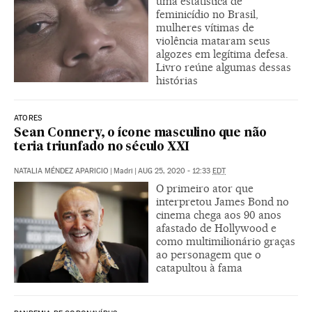
uma estatística de
feminicídio no Brasil,
mulheres vítimas de
violência mataram seus
algozes em legítima defesa.
Livro reúne algumas dessas
histórias
ATORES
Sean Connery, o ícone masculino que não
teria triunfado no século XXI
NATALIA MÉNDEZ APARICIO
|
Madri
|
AUG 25, 2020 - 12:33
EDT
O primeiro ator que
interpretou James Bond no
cinema chega aos 90 anos
afastado de Hollywood e
como multimilionário graças
ao personagem que o
catapultou à fama