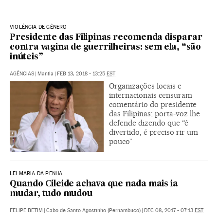
VIOLÊNCIA DE GÊNERO
Presidente das Filipinas recomenda disparar
contra vagina de guerrilheiras: sem ela, “são
inúteis”
AGÊNCIAS
|
Manila
|
FEB 13, 2018 - 13:25
EST
Organizações locais e
internacionais censuram
comentário do presidente
das Filipinas; porta-voz lhe
defende dizendo que “é
divertido, é preciso rir um
pouco”
LEI MARIA DA PENHA
Quando Cileide achava que nada mais ia
mudar, tudo mudou
FELIPE BETIM
|
Cabo de Santo Agostinho (Pernambuco)
|
DEC 08, 2017 - 07:13
EST