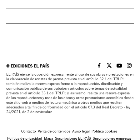
©
EDICIONES EL PAÍS
EL PAÍS BRASIL EN
EL PAÍS BRASI
EL PAÍS B
EL PA
EL PAÍS ejerce la oposición expresa frente al uso de sus obras y prestaciones en
la elaboración de revistas de prensa prevista en el artículo 32.1 del TRLPI;
también realiza la reserva expresa frente a la reproducción, distribución y
comunicación pública de sus trabajos y artículos sobre temas de actualidad
prevista en el artículo 33.1 del TRLPI; y, asimismo, realiza una reserva expresa
de las reproducciones y usos de las obras y otras prestaciones accesibles desde
este sitio web a medios de lectura mecánica u otros medios que resulten
adecuados a tal fin de conformidad con el artículo 67.3 del Real Decreto - ley
24/2021, de 2 de noviembre
Contacto
Venta de contenidos
Aviso legal
Política cookies
Política de privacidad
Mapa
Suscripciones EL PAÍS
Suscripciones empresas