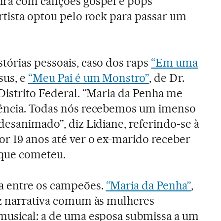
eira com canções gospel e pops
artista optou pelo rock para passar um
tórias pessoais, caso dos raps
“Em uma
sus, e
“Meu Pai é um Monstro”
, de Dr.
 Distrito Federal. “Maria da Penha me
tência. Todas nós recebemos um imenso
desanimado”, diz Lidiane, referindo-se à
or 19 anos até ver o ex-marido receber
 que cometeu.
a entre os campeões.
“Maria da Penha”
,
az narrativa comum às mulheres
musical: a de uma esposa submissa a um