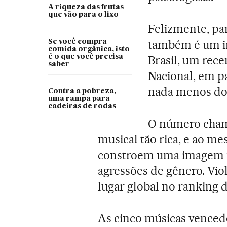
A riqueza das frutas
que vão para o lixo
Felizmente, par
também é um in
Se você compra
comida orgânica, isto
é o que você precisa
Brasil, um rec
saber
Nacional, em p
nada menos do
Contra a pobreza,
uma rampa para
cadeiras de rodas
O número chama
musical tão rica, e ao m
constroem uma imagem ne
agressões de gênero. Violê
lugar global no ranking 
As cinco músicas vence