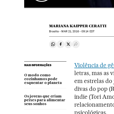
MARIANA KAIPPER CERATTI
Brasília -
MAR
21, 2016 - 09:14
EDT
Compartir en Whatsapp
Compartir en Facebook
Compartir en Twitter
Desplegar Redes Soci
Violência de g
MAIS INFORMAÇÕES
letras, mas as 
O modo como
cozinhamos pode
em estrelas do 
esquentar o planeta
divas do pop (
indie (Tori Amo
Os jovens que criam
peixes para alimentar
relacionamentos
seus sonhos
psicológicas.