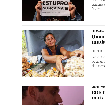
quanto 
fazer
LEI MARIA
Quand
muda
FELIPE BET
No dia 
pernamb
das nor
MACHISM
BBB 1
mais 