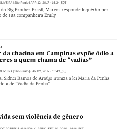
OLIVEIRA
|
São Paulo
|
APR 12, 2017 - 14:24
EDT
 do Big Brother Brasil, Marcos responde inquérito por
o de sua companheira Emily
IO
 da chacina em Campinas expõe ódio a
res a quem chama de “vadias”
OLIVEIRA
|
São Paulo
|
JAN 02, 2017 - 13:43
EST
a, Sidnei Ramos de Araújo ironiza a lei Maria da Penha
o-a de “Vadia da Penha”
ida sem violência de gênero
OZ ACEBES E AMANDA KLASING
|
DEC 10, 2016 - 14:01
EST