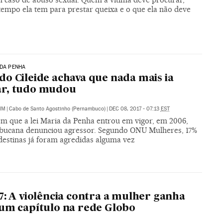
tempo ela tem para prestar queixa e o que ela não deve
 DA PENHA
o Cileide achava que nada mais ia
r, tudo mudou
IM
|
Cabo de Santo Agostinho (Pernambuco)
|
DEC 08, 2017 - 07:13
EST
em que a lei Maria da Penha entrou em vigor, em 2006,
ucana denunciou agressor. Segundo ONU Mulheres, 17%
destinas já foram agredidas alguma vez
O
7: A violência contra a mulher ganha
um capítulo na rede Globo