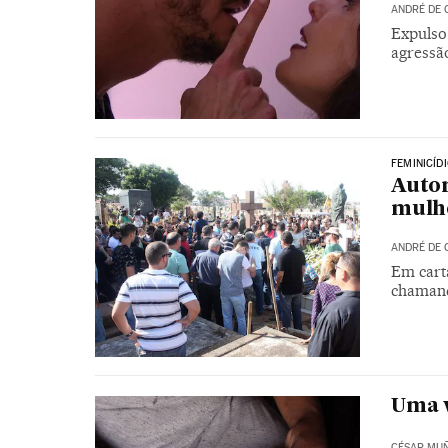
ANDRÉ DE 
Expulso
agressã
FEMINICÍD
Autor
mulhe
ANDRÉ DE 
Em cart
chamand
Uma v
CÉSAR MUÑ