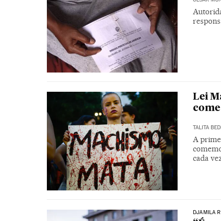
Autorid
respons
Lei M
come
TALITA BED
A primei
comemor
cada ve
DJAMILA R