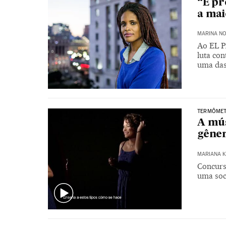
“É pr
a mai
MARINA N
Ao EL P
luta con
uma das
TERMÔMET
A mús
gêne
MARIANA K
Concurs
uma soc