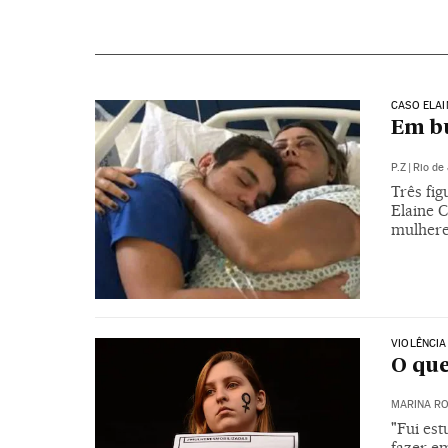
CASO ELA
Em bu
P.Z
|
Rio de
Três fi
Elaine 
mulhere
VIOLÊNCIA
O que
MARINA RO
"Fui est
fazer e