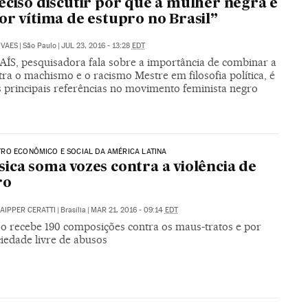
eciso discutir por que a mulher negra é
or vítima de estupro no Brasil”
OVAES
|
São Paulo
|
JUL 23, 2016 - 13:28
EDT
AÍS, pesquisadora fala sobre a importância de combinar a
tra o machismo e o racismo Mestre em filosofia política, é
 principais referências no movimento feminista negro
RO ECONÔMICO E SOCIAL DA AMÉRICA LATINA
ica soma vozes contra a violência de
ro
AIPPER CERATTI
|
Brasília
|
MAR 21, 2016 - 09:14
EDT
o recebe 190 composições contra os maus-tratos e por
iedade livre de abusos