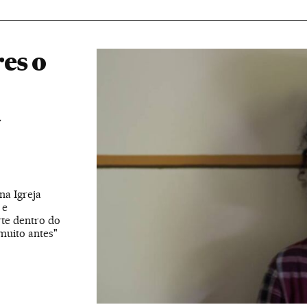
es o
á
na Igreja
 e
te dentro do
muito antes"