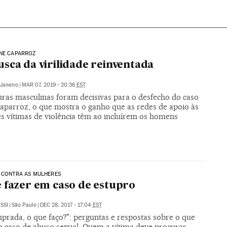
INE CAPARROZ
sca da virilidade reinventada
 Janeiro
|
MAR 07, 2019 - 20:36
EST
guras masculinas foram decisivas para o desfecho do caso
Caparroz, o que mostra o ganho que as redes de apoio às
s vítimas de violência têm ao incluírem os homens
 CONTRA AS MULHERES
 fazer em caso de estupro
SSI
|
São Paulo
|
DEC 28, 2017 - 17:04
EST
uprada, o que faço?": perguntas e respostas sobre o que
m caso de abuso sexual. Quem a vítima deve procurar,