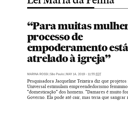
“Para muitas mulher
processo de
empoderamento est
atrelado à igreja”
MARINA ROSSI
|
São Paulo
|
MAY 14, 2019 - 11:55
EDT
Pesquisadora Jacqueline Teixeira diz que projetos 
Universal estimulam empreendedorismo feminino
"domesticação" dos homens. "Damares é muito for
Governo. Ela pode até cair, mas teria que sangrar 