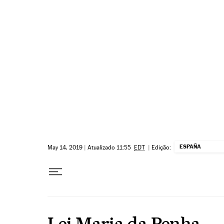
Pular para o conteúdo
ESPAÑA
May 14, 2019
|
Atualizado 11:55
EDT
|
Edição:
Lei Maria da Penha