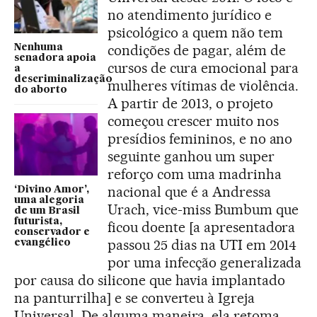
no atendimento jurídico e
psicológico a quem não tem
condições de pagar, além de
Nenhuma
senadora apoia
cursos de cura emocional para
a
descriminalização
mulheres vítimas de violência.
do aborto
A partir de 2013, o projeto
começou crescer muito nos
presídios femininos, e no ano
seguinte ganhou um super
reforço com uma madrinha
nacional que é a Andressa
‘Divino Amor’,
uma alegoria
Urach, vice-miss Bumbum que
de um Brasil
futurista,
ficou doente [a apresentadora
conservador e
passou 25 dias na UTI em 2014
evangélico
por uma infecção generalizada
por causa do silicone que havia implantado
na panturrilha] e se converteu à Igreja
Universal. De alguma maneira, ela retoma