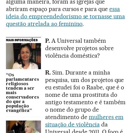
alguma maneira, foram as igrejas que
abriram espaço para cursos e para que
essa
ideia do empreendedorismo se tornasse uma
questão atrelada ao feminino
.
P.
A Universal também
MAIS INFORMAÇÕES
desenvolve projetos sobre
violência doméstica?
R.
Sim. Durante a minha
“Os
pesquisa, um dos projetos que
parlamentares
religiosos
eu estudei foi o Raabe, que é o
tendem a ser
mais
nome de uma prostituta do
conservadores
antigo testamento e é também
do que a
população
o nome do grupo de
evangélica”
atendimento de
mulheres em
situação de violência
da
Universal desde 2011. O foco é