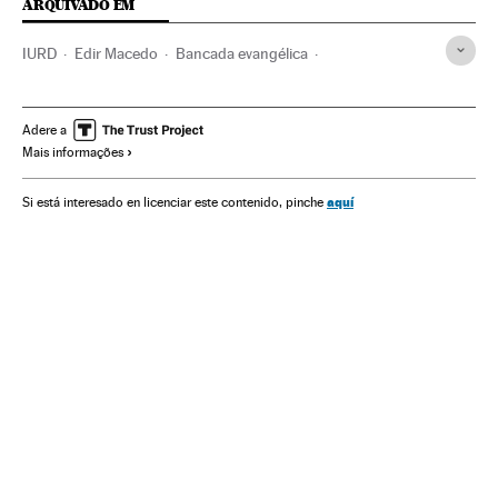
ARQUIVADO EM
IURD
Edir Macedo
Bancada evangélica
Lei Maria da Penha
Igreja evangélica
Aborto
Maus-tratos mulheres
Protestantismo
Adere a
Mais informações
Partidos conservadores
Conservadores
Violência gênero
Legislação Brasileira
Brasil
aquí
Si está interesado en licenciar este contenido, pinche
Parlamento
Reprodução
Sexismo
América Latina
Cristianismo
Ideologias
Religião
Preconceitos
Sociedade
El País Fem.