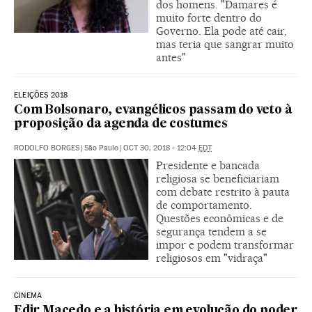
dos homens. "Damares é
muito forte dentro do
Governo. Ela pode até cair,
mas teria que sangrar muito
antes"
ELEIÇÕES 2018
Com Bolsonaro, evangélicos passam do veto à
proposição da agenda de costumes
RODOLFO BORGES
|
São Paulo
|
OCT 30, 2018 - 12:04
EDT
Presidente e bancada
religiosa se beneficiariam
com debate restrito à pauta
de comportamento.
Questões econômicas e de
segurança tendem a se
impor e podem transformar
religiosos em "vidraça"
CINEMA
Edir Macedo e a história em evolução do poder