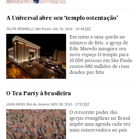
A Universal abre seu ‘templo ostentação’
TALITA BEDINELLI
|
São Paulo
|
JUL 31, 2014 - 14:38
EDT
Em meio a uma queda no
número de fiéis, a igreja de
Edir Macedo inaugura seu
novo espaço O templo para
10.000 pessoas em São Paulo
custou 680 milhões de reais
doados por fiéis
O Tea Party à brasileira
JUAN ARIAS
|
Rio de Janeiro
|
NOV 26, 2013 - 17:52
EST
O crescente poder das
igrejas evangélicas no Brasil
impõe uma agenda cada vez
mais conservadora ao país