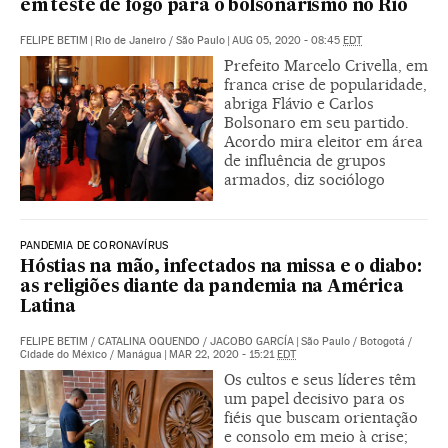
em teste de fogo para o bolsonarismo no Rio
FELIPE BETIM
|
Rio de Janeiro / São Paulo
|
AUG 05, 2020 - 08:45
EDT
Prefeito Marcelo Crivella, em
franca crise de popularidade,
abriga Flávio e Carlos
Bolsonaro em seu partido.
Acordo mira eleitor em área
de influência de grupos
armados, diz sociólogo
PANDEMIA DE CORONAVÍRUS
Hóstias na mão, infectados na missa e o diabo:
as religiões diante da pandemia na América
Latina
FELIPE BETIM
/
CATALINA OQUENDO
/
JACOBO GARCÍA
|
São Paulo / Botogotá /
Cidade do México / Manágua
|
MAR 22, 2020 - 15:21
EDT
Os cultos e seus líderes têm
um papel decisivo para os
fiéis que buscam orientação
e consolo em meio à crise;