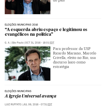
do país
ELEIÇÕES MUNICIPAIS 2016
“A esquerda abriu espaço e legitimou os
evangélicos na política”
G. A.
|
São Paulo
|
OCT 31, 2016 - 18:01
EDT
Para professor da USP
Ricardo Mariano, Marcelo
Crivella, eleito no Rio, usa
discurso laico como
estratégia
ELEIÇÕES MUNICIPAIS
A Igreja Universal avança
LUIZ RUFFATO
|
JUL 06, 2016 - 07:51
EDT