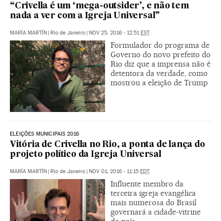
“Crivella é um ‘mega-outsider’, e não tem
nada a ver com a Igreja Universal”
MARÍA MARTÍN
|
Rio de Janeiro
|
NOV 25, 2016 - 12:51
EST
Formulador do programa de
Governo do novo prefeito do
Rio diz que a imprensa não é
detentora da verdade, como
mostrou a eleição de Trump
ELEIÇÕES MUNICIPAIS 2016
Vitória de Crivella no Rio, a ponta de lança do
projeto político da Igreja Universal
MARÍA MARTÍN
|
Rio de Janeiro
|
NOV 01, 2016 - 11:15
EDT
Influente membro da
terceira igreja evangélica
mais numerosa do Brasil
governará a cidade-vitrine