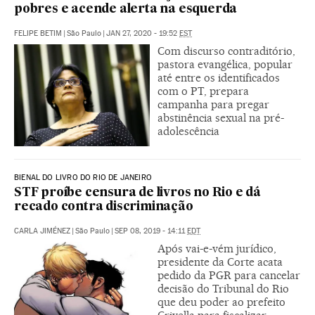
pobres e acende alerta na esquerda
FELIPE BETIM
|
São Paulo
|
JAN 27, 2020 - 19:52
EST
Com discurso contraditório,
pastora evangélica, popular
até entre os identificados
com o PT, prepara
campanha para pregar
abstinência sexual na pré-
adolescência
BIENAL DO LIVRO DO RIO DE JANEIRO
STF proíbe censura de livros no Rio e dá
recado contra discriminação
CARLA JIMÉNEZ
|
São Paulo
|
SEP 08, 2019 - 14:11
EDT
Após vai-e-vém jurídico,
presidente da Corte acata
pedido da PGR para cancelar
decisão do Tribunal do Rio
que deu poder ao prefeito