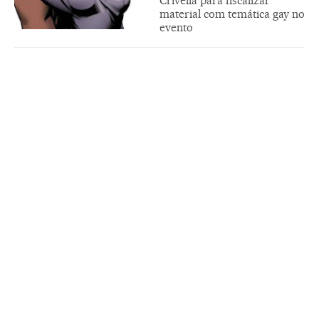
Crivella para fiscalizar
material com temática gay no
evento