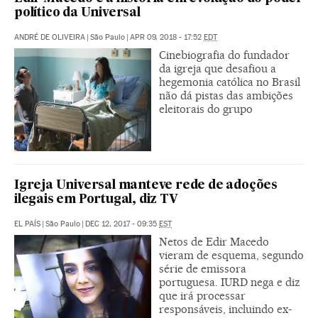
político da Universal
ANDRÉ DE OLIVEIRA
|
São Paulo
|
APR 09, 2018 - 17:52
EDT
Cinebiografia do fundador
da igreja que desafiou a
hegemonia católica no Brasil
não dá pistas das ambições
eleitorais do grupo
Igreja Universal manteve rede de adoções
ilegais em Portugal, diz TV
EL PAÍS
|
São Paulo
|
DEC 12, 2017 - 09:35
EST
Netos de Edir Macedo
vieram de esquema, segundo
série de emissora
portuguesa. IURD nega e diz
que irá processar
responsáveis, incluindo ex-