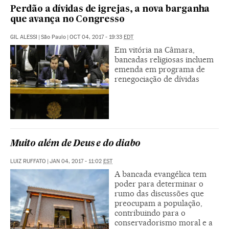
Perdão a dívidas de igrejas, a nova barganha
que avança no Congresso
GIL ALESSI
|
São Paulo
|
OCT 04, 2017 - 19:33
EDT
Em vitória na Câmara,
bancadas religiosas incluem
emenda em programa de
renegociação de dívidas
Muito além de Deus e do diabo
LUIZ RUFFATO
|
JAN 04, 2017 - 11:02
EST
A bancada evangélica tem
poder para determinar o
rumo das discussões que
preocupam a população,
contribuindo para o
conservadorismo moral e a