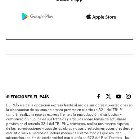
©
EDICIONES EL PAÍS
EL PAÍS BRASIL EN
EL PAÍS BRASI
EL PAÍS B
EL PA
EL PAÍS ejerce la oposición expresa frente al uso de sus obras y prestaciones en
la elaboración de revistas de prensa prevista en el artículo 32.1 del TRLPI;
también realiza la reserva expresa frente a la reproducción, distribución y
comunicación pública de sus trabajos y artículos sobre temas de actualidad
prevista en el artículo 33.1 del TRLPI; y, asimismo, realiza una reserva expresa
de las reproducciones y usos de las obras y otras prestaciones accesibles desde
este sitio web a medios de lectura mecánica u otros medios que resulten
adecuados a tal fin de conformidad con el artículo 67.3 del Real Decreto - ley