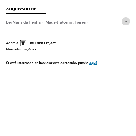
ARQUIVADO EM
Lei Maria da Penha
Maus-tratos mulheres
Legislação Brasileira
Violência masculina
Maus-tratos
Violência gênero
Direitos humanos
Integridade pessoal
Adere a
Mais informações
Machismo
Violência
Brasil
Sexismo
Direitos mulher
Acontecimentos
Mulheres
América do Sul
aquí
Si está interesado en licenciar este contenido, pinche
América Latina
Relações gênero
América
Preconceitos
Delitos
Legislação
Problemas sociais
Justiça
Sociedade