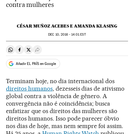
contra mulheres
CÉSAR MUÑOZ ACEBES E AMANDA KLASING
DEC
10, 2016 - 14:01
EST
Compartir en Whatsapp
Compartir en Facebook
Compartir en Twitter
Desplegar Redes Sociales
Añadir EL PAÍS en Google
Terminam hoje, no dia internacional dos
direitos humanos
, dezesseis dias de ativismo
global contra a violência de gênero. A
convergência não é coincidência; busca
enfatizar que os direitos das mulheres são
direitos humanos. Isso pode parecer óbvio
nos dias de hoje, mas nem sempre foi assim.
Há 25 anos, a
Human Rights Watch
publicou