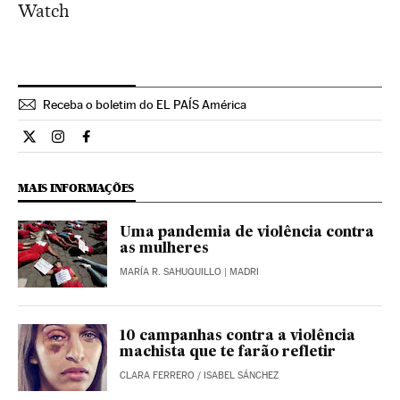
Watch
Receba o boletim do EL PAÍS América
Opiniao El País Brasil en Twitter
Opiniao El País Brasil en Instagram
Opiniao El País Brasil en Facebook
MAIS INFORMAÇÕES
Uma pandemia de violência contra
as mulheres
MARÍA R. SAHUQUILLO
| MADRI
10 campanhas contra a violência
machista que te farão refletir
CLARA FERRERO / ISABEL SÁNCHEZ