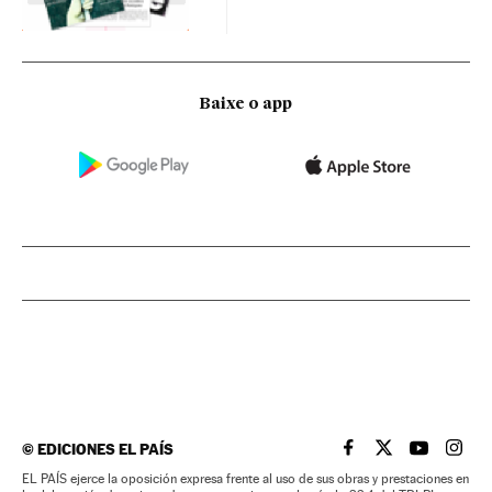
Baixe o app
©
EDICIONES EL PAÍS
EL PAÍS BRASIL EN
EL PAÍS BRASI
EL PAÍS B
EL PA
EL PAÍS ejerce la oposición expresa frente al uso de sus obras y prestaciones en