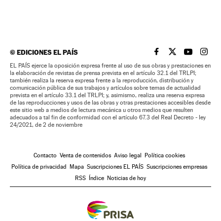
©
EDICIONES EL PAÍS
EL PAÍS BRASIL EN
EL PAÍS BRASI
EL PAÍS B
EL PA
EL PAÍS ejerce la oposición expresa frente al uso de sus obras y prestaciones en
la elaboración de revistas de prensa prevista en el artículo 32.1 del TRLPI;
también realiza la reserva expresa frente a la reproducción, distribución y
comunicación pública de sus trabajos y artículos sobre temas de actualidad
prevista en el artículo 33.1 del TRLPI; y, asimismo, realiza una reserva expresa
de las reproducciones y usos de las obras y otras prestaciones accesibles desde
este sitio web a medios de lectura mecánica u otros medios que resulten
adecuados a tal fin de conformidad con el artículo 67.3 del Real Decreto - ley
24/2021, de 2 de noviembre
Contacto
Venta de contenidos
Aviso legal
Política cookies
Política de privacidad
Mapa
Suscripciones EL PAÍS
Suscripciones empresas
RSS
Índice
Noticias de hoy