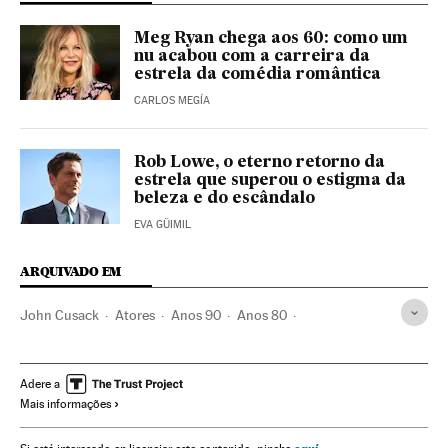
Meg Ryan chega aos 60: como um
nu acabou com a carreira da
estrela da comédia romântica
CARLOS MEGÍA
Rob Lowe, o eterno retorno da
estrela que superou o estigma da
beleza e do escândalo
EVA GÜIMIL
ARQUIVADO EM
John Cusack
Atores
Anos 90
Anos 80
Donald Trump
Movimiento Black Lives Matter
Twitter
Chicago
Hollywood
Cinema
Estados Unidos
Filmes
Adere a
Mais informações
Anjelica Huston
Annette Bening
Atrizes
Crítica filmes
Broadway
Controverso
Chicago