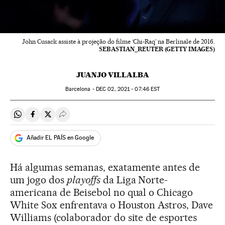
John Cusack assiste à projeção do filme ‘Chi-Raq’ na Berlinale de 2016.
SEBASTIAN_REUTER (GETTY IMAGES)
JUANJO VILLALBA
Barcelona -
DEC
02, 2021 - 07:46
EST
Compartir en Whatsapp
Compartir en Facebook
Compartir en Twitter
Desplegar Redes Sociales
Añadir EL PAÍS en Google
Há algumas semanas, exatamente antes de
um jogo dos
playoffs
da Liga Norte-
americana de Beisebol no qual o Chicago
White Sox enfrentava o Houston Astros, Dave
Williams (colaborador do site de esportes