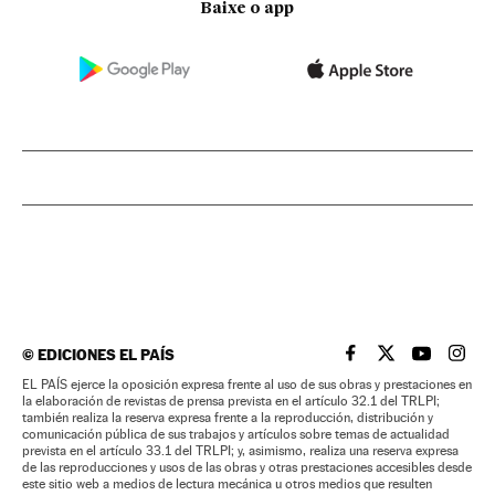
Baixe o app
©
EDICIONES EL PAÍS
EL PAÍS BRASIL EN
EL PAÍS BRASI
EL PAÍS B
EL PA
EL PAÍS ejerce la oposición expresa frente al uso de sus obras y prestaciones en
la elaboración de revistas de prensa prevista en el artículo 32.1 del TRLPI;
también realiza la reserva expresa frente a la reproducción, distribución y
comunicación pública de sus trabajos y artículos sobre temas de actualidad
prevista en el artículo 33.1 del TRLPI; y, asimismo, realiza una reserva expresa
de las reproducciones y usos de las obras y otras prestaciones accesibles desde
este sitio web a medios de lectura mecánica u otros medios que resulten