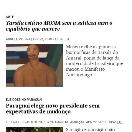
ARTE
Tarsila está no MOMA sem a sutileza nem o
equilíbrio que merece
ÁNGELA MOLINA
|
APR 22, 2018 - 11:04
EDT
Museu exibe as pinturas
biomórficas de Tarsila do
Amaral, ponta de lança da
modernidade brasileira que
iniciou o Manifesto
Antropófago
ELEIÇÕES NO PARAGUAI
Paraguai elege novo presidente sem
expectativas de mudança
FEDERICO RIVAS MOLINA
/
SANTI CARNERI
|
Assunção
|
APR 22, 2018 - 10:41
EDT
Situação e oposição não