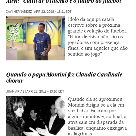
Xavi: “Cultivar o talento é o futuro do futebol”
XAVI HERNÁNDEZ
|
APR 22, 2018 - 13:21
EDT
Ídolo da equipe catalã
escreve sobre a próxima
grande evolução do futebol:
"Fator decisivo não são os
jogadores com presença
física, e sim aqueles que dão
sentido ao jogo"
Quando o papa Montini fez Claudia Cardinale
chorar
JUAN ARIAS
|
APR 22, 2018 - 13:10
EDT
Quando ela se aproximou,
Montini dirigiu-se a ela em
voz baixa. Falaram por
alguns minutos e, ao final, a
atriz saiu em disparada da
basílica, enquanto enxugava
as lágrimas