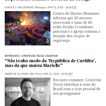
CARLOS S. MALDONADO
|
Managua
|
APR 22, 2018 - 18:16
EDT
Centro de Diretos Humanos
informa que 30 pessoas
morreram e mais de 60
estão feridas O sindicato
patronal e a Igreja criticam a
atuação dos corpos de
segurança
ENTREVISTA | CRISTÓVÃO TEZZA, ESCRITOR
“Não tenho medo da ‘República de Curitiba’,
mas da que matou Marielle”
ANDRÉ DE OLIVEIRA
|
São Paulo
|
APR 22, 2018 - 16:36
EDT
Em novo romance, Cristovão
Tezza entrelaça a crise do
Brasil com a crise pessoal de
seu protagonista