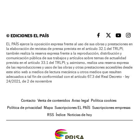
©
EDICIONES EL PAÍS
EL PAÍS BRASIL EN
EL PAÍS BRASI
EL PAÍS B
EL PA
EL PAÍS ejerce la oposición expresa frente al uso de sus obras y prestaciones en
la elaboración de revistas de prensa prevista en el artículo 32.1 del TRLPI;
también realiza la reserva expresa frente a la reproducción, distribución y
comunicación pública de sus trabajos y artículos sobre temas de actualidad
prevista en el artículo 33.1 del TRLPI; y, asimismo, realiza una reserva expresa
de las reproducciones y usos de las obras y otras prestaciones accesibles desde
este sitio web a medios de lectura mecánica u otros medios que resulten
adecuados a tal fin de conformidad con el artículo 67.3 del Real Decreto - ley
24/2021, de 2 de noviembre
Contacto
Venta de contenidos
Aviso legal
Política cookies
Política de privacidad
Mapa
Suscripciones EL PAÍS
Suscripciones empresas
RSS
Índice
Noticias de hoy