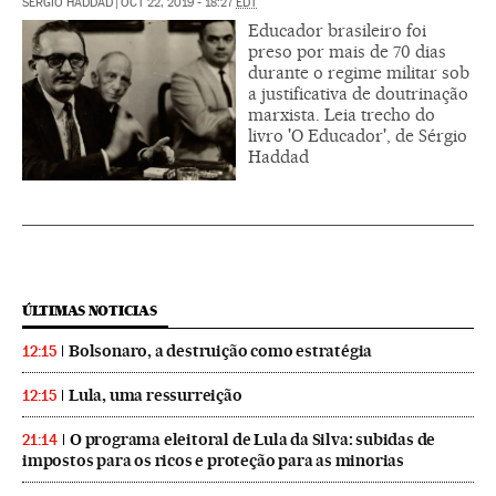
SÉRGIO HADDAD
|
OCT 22, 2019 - 18:27
EDT
Educador brasileiro foi
preso por mais de 70 dias
durante o regime militar sob
a justificativa de doutrinação
marxista. Leia trecho do
livro 'O Educador', de Sérgio
Haddad
ÚLTIMAS NOTICIAS
Bolsonaro, a destruição como estratégia
12:15
Lula, uma ressurreição
12:15
O programa eleitoral de Lula da Silva: subidas de
21:14
impostos para os ricos e proteção para as minorias