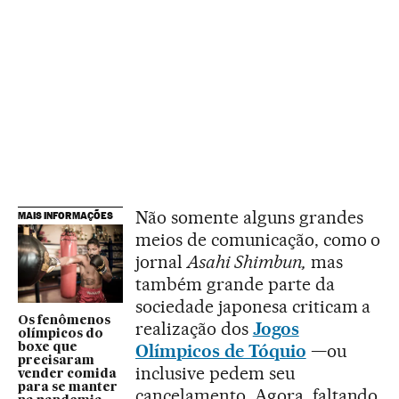
Não somente alguns grandes
MAIS INFORMAÇÕES
meios de comunicação, como o
jornal
Asahi Shimbun,
mas
também grande parte da
sociedade japonesa criticam a
Os fenômenos
realização dos
Jogos
olímpicos do
Olímpicos de Tóquio
—ou
boxe que
precisaram
inclusive pedem seu
vender comida
para se manter
cancelamento. Agora, faltando