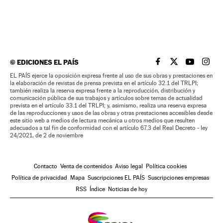
©
EDICIONES EL PAÍS
EL PAÍS BRASIL EN
EL PAÍS BRASI
EL PAÍS B
EL PA
EL PAÍS ejerce la oposición expresa frente al uso de sus obras y prestaciones en
la elaboración de revistas de prensa prevista en el artículo 32.1 del TRLPI;
también realiza la reserva expresa frente a la reproducción, distribución y
comunicación pública de sus trabajos y artículos sobre temas de actualidad
prevista en el artículo 33.1 del TRLPI; y, asimismo, realiza una reserva expresa
de las reproducciones y usos de las obras y otras prestaciones accesibles desde
este sitio web a medios de lectura mecánica u otros medios que resulten
adecuados a tal fin de conformidad con el artículo 67.3 del Real Decreto - ley
24/2021, de 2 de noviembre
Contacto
Venta de contenidos
Aviso legal
Política cookies
Política de privacidad
Mapa
Suscripciones EL PAÍS
Suscripciones empresas
RSS
Índice
Noticias de hoy