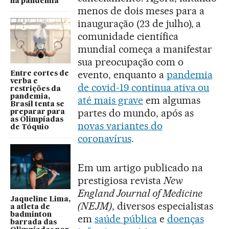
na pandemia
menos de dois meses para a
inauguração (23 de julho), a
comunidade científica
mundial começa a manifestar
sua preocupação com o
evento, enquanto a
pandemia
Entre cortes de
verba e
de covid-19 continua ativa ou
restrições da
pandemia,
até mais grave
em algumas
Brasil tenta se
partes do mundo, após as
preparar para
as Olimpíadas
novas variantes do
de Tóquio
coronavírus
.
Em um artigo publicado na
prestigiosa revista
New
England Journal of Medicine
Jaqueline Lima,
(NEJM)
, diversos especialistas
a atleta de
badminton
em
saúde pública
e
doenças
barrada das