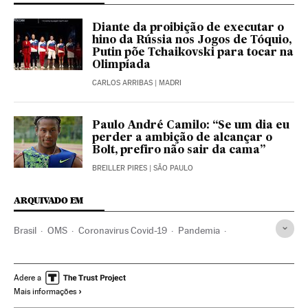
Diante da proibição de executar o
hino da Rússia nos Jogos de Tóquio,
Putin põe Tchaikovski para tocar na
Olimpíada
CARLOS ARRIBAS
| MADRI
Paulo André Camilo: “Se um dia eu
perder a ambição de alcançar o
Bolt, prefiro não sair da cama”
BREILLER PIRES
| SÃO PAULO
ARQUIVADO EM
Brasil
OMS
Coronavirus Covid-19
Pandemia
Coronavirus
Doenças infecciosas
Doenças respiratórias
Ministério Saúde
Tóquio
Jogos Olímpicos 2020
Adere a
Mais informações
Jogos Olímpicos
Tóquio 2020
Japão
COI