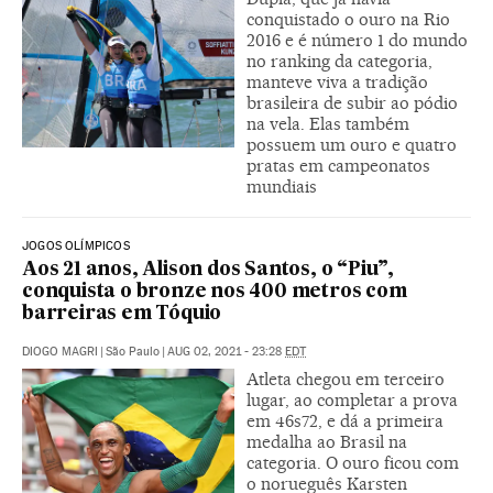
conquistado o ouro na Rio
2016 e é número 1 do mundo
no ranking da categoria,
manteve viva a tradição
brasileira de subir ao pódio
na vela. Elas também
possuem um ouro e quatro
pratas em campeonatos
mundiais
JOGOS OLÍMPICOS
Aos 21 anos, Alison dos Santos, o “Piu”,
conquista o bronze nos 400 metros com
barreiras em Tóquio
DIOGO MAGRI
|
São Paulo
|
AUG 02, 2021 - 23:28
EDT
Atleta chegou em terceiro
lugar, ao completar a prova
em 46s72, e dá a primeira
medalha ao Brasil na
categoria. O ouro ficou com
o norueguês Karsten