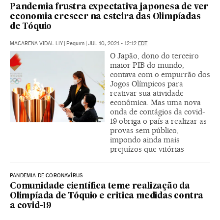
Pandemia frustra expectativa japonesa de ver
economia crescer na esteira das Olimpíadas
de Tóquio
MACARENA VIDAL LIY
|
Pequim
|
JUL 10, 2021 - 12:12
EDT
O Japão, dono do terceiro
maior PIB do mundo,
contava com o empurrão dos
Jogos Olímpicos para
reativar sua atividade
econômica. Mas uma nova
onda de contágios da covid-
19 obriga o país a realizar as
provas sem público,
impondo ainda mais
prejuízos que vitórias
PANDEMIA DE CORONAVÍRUS
Comunidade científica teme realização da
Olimpíada de Tóquio e critica medidas contra
a covid-19