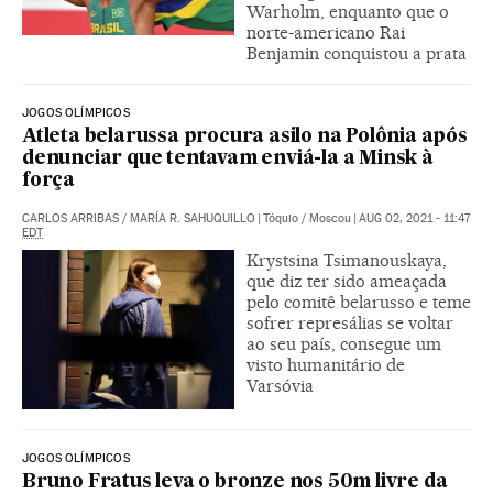
Warholm, enquanto que o
norte-americano Rai
Benjamin conquistou a prata
JOGOS OLÍMPICOS
Atleta belarussa procura asilo na Polônia após
denunciar que tentavam enviá-la a Minsk à
força
CARLOS ARRIBAS
/
MARÍA R. SAHUQUILLO
|
Tóquio / Moscou
|
AUG 02, 2021 - 11:47
EDT
Krystsina Tsimanouskaya,
que diz ter sido ameaçada
pelo comitê belarusso e teme
sofrer represálias se voltar
ao seu país, consegue um
visto humanitário de
Varsóvia
JOGOS OLÍMPICOS
Bruno Fratus leva o bronze nos 50m livre da