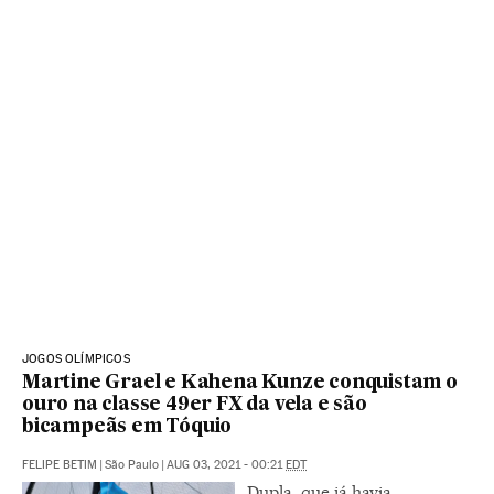
JOGOS OLÍMPICOS
Martine Grael e Kahena Kunze conquistam o
ouro na classe 49er FX da vela e são
bicampeãs em Tóquio
FELIPE BETIM
|
São Paulo
|
AUG 03, 2021 - 00:21
EDT
Dupla, que já havia