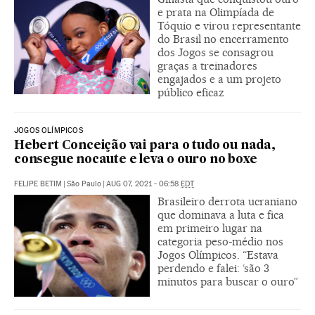
e prata na Olimpíada de
Tóquio e virou representante
do Brasil no encerramento
dos Jogos se consagrou
graças a treinadores
engajados e a um projeto
público eficaz
JOGOS OLÍMPICOS
Hebert Conceição vai para o tudo ou nada,
consegue nocaute e leva o ouro no boxe
FELIPE BETIM
|
São Paulo
|
AUG 07, 2021 - 06:58
EDT
Brasileiro derrota ucraniano
que dominava a luta e fica
em primeiro lugar na
categoria peso-médio nos
Jogos Olímpicos. “Estava
perdendo e falei: ‘são 3
minutos para buscar o ouro”