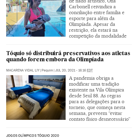
de nado artístico, Ona
Carbonell reivindica a
conciliação entre família e
esporte para além da
Olimpíada. Apesar da
restrição, ela estará na
competição da modalidade
Tóquio só distribuirá preservativos aos atletas
quando forem embora da Olimpíada
MACARENA VIDAL LIY
|
Pequim
|
JUL 20, 2021 - 16:16
EDT
A pandemia obriga a
modificar uma tradição
existente na Vila Olímpica
desde Seul 88. As regras
para as delegações para o
torneio, que começa nesta
semana, preveem “evitar
contato físico desnecessário”
JOGOS OLÍMPICOS TÓQUIO 2020