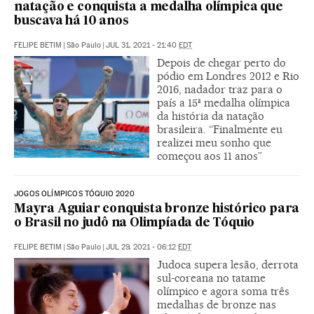
natação e conquista a medalha olímpica que
buscava há 10 anos
FELIPE BETIM
|
São Paulo
|
JUL 31, 2021 - 21:40
EDT
Depois de chegar perto do
pódio em Londres 2012 e Rio
2016, nadador traz para o
país a 15ª medalha olímpica
da história da natação
brasileira. “Finalmente eu
realizei meu sonho que
começou aos 11 anos”
JOGOS OLÍMPICOS TÓQUIO 2020
Mayra Aguiar conquista bronze histórico para
o Brasil no judô na Olimpíada de Tóquio
FELIPE BETIM
|
São Paulo
|
JUL 29, 2021 - 06:12
EDT
Judoca supera lesão, derrota
sul-coreana no tatame
olímpico e agora soma três
medalhas de bronze nas