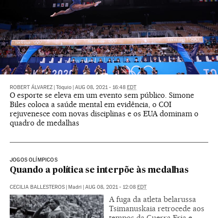
ROBERT ÁLVAREZ
|
Tóquio
|
AUG 08, 2021 - 16:48
EDT
O esporte se eleva em um evento sem público. Simone
Biles coloca a saúde mental em evidência, o COI
rejuvenesce com novas disciplinas e os EUA dominam o
quadro de medalhas
JOGOS OLÍMPICOS
Quando a política se interpõe às medalhas
CECILIA BALLESTEROS
|
Madri
|
AUG 08, 2021 - 12:08
EDT
A fuga da atleta belarussa
Tsimanuskaia retrocede aos
tempos da Guerra Fria e