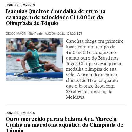
JOGOS OLÍMPICOS
Isaquias Queiroz é medalha de ouro na
canoagem de velocidade C1 1.000m da
Olimpíada de Tóquio
DIOGO MAGRI
|
São Paulo
|
AUG 06, 2021 - 23:20
EDT
Canoísta chega em primeiro
lugar com um tempo de
4m04s408 e conquista o
quinto ouro do Brasil nos
Jogos Olímpicos e a quarta
medalha olímpica de sua
vida. A prata ficou com o
chinês Lio Hao, enquanto
que o bronze ficou com
Serghei Tarnovschi, da
Moldávia
JOGOS OLÍMPICOS
Ouro merecido para a baiana Ana Marcela
Cunha na maratona aquática da Olimpíada de
Tóquio