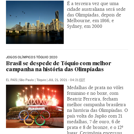
É a terceira vez que uma
cidade australiana será sede
das Olimpíadas, depois de
Melbourne, em 1956, e
Sydney, em 2000
JOGOS OLÍMPICOS TÓQUIO 2020
Brasil se despede de Tóquio com melhor
campanha na história das Olimpíadas
EL PAÍS
|
São Paulo | Tóquio
|
JUL 21, 2021 - 04:21
EDT
Medalhas de prata no vôlei
feminino e no boxe, com
Beatriz Ferreira, fecham
melhor campanha brasileira
na história das Olimpíadas. O
país volta do Japão com 21
medalhas, 7 de ouro, 6 de
prata e 8 de bronze, e o 12º
lugar. Cerimônia encerrou