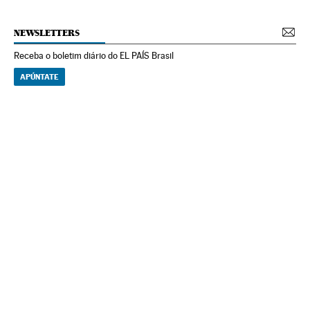
NEWSLETTERS
Receba o boletim diário do EL PAÍS Brasil
APÚNTATE
NEWSLETTERS
Boletín de América
Cada semana en tu cuenta de correo una selección de las noticias,
reportajes y análisis de los periodistas de EL PAÍS con los acontecimientos
más relevantes del continente.
Arquivo