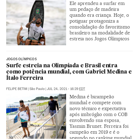
Ele aprendeu a surfar em
um pedaço de madeira
quando era criança. Hoje, o
potiguar protagoniza a
consolidação do favoritismo
brasileiro na modalidade de
estreia nos Jogos Olímpicos
JOGOS OLÍMPICOS
Surfe estreia na Olimpíada e Brasil entra
como potência mundial, com Gabriel Medina e
Ítalo Ferreira
FELIPE BETIM
|
São Paulo
|
JUL 24, 2021 - 16:29
EDT
Medina é bicampeão
mundial e compete com
novo técnico e expectativa
após imbróglio com o COB
envolvendo sua esposa,
Yasmin Brunet. Ferreira foi
campeão em 2019 e é o
segundo no ranking mundial