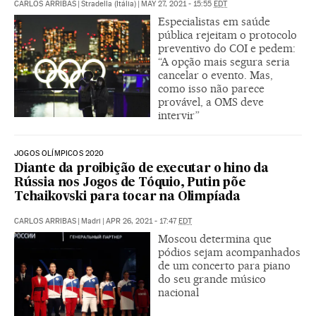
CARLOS ARRIBAS
|
Stradella (Itália)
|
MAY 27, 2021 - 15:55
EDT
Especialistas em saúde
pública rejeitam o protocolo
preventivo do COI e pedem:
“A opção mais segura seria
cancelar o evento. Mas,
como isso não parece
provável, a OMS deve
intervir”
JOGOS OLÍMPICOS 2020
Diante da proibição de executar o hino da
Rússia nos Jogos de Tóquio, Putin põe
Tchaikovski para tocar na Olimpíada
CARLOS ARRIBAS
|
Madri
|
APR 26, 2021 - 17:47
EDT
Moscou determina que
pódios sejam acompanhados
de um concerto para piano
do seu grande músico
nacional