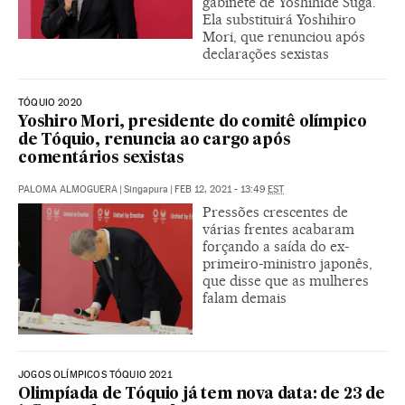
gabinete de Yoshihide Suga.
Ela substituirá Yoshihiro
Mori, que renunciou após
declarações sexistas
TÓQUIO 2020
Yoshiro Mori, presidente do comitê olímpico
de Tóquio, renuncia ao cargo após
comentários sexistas
PALOMA ALMOGUERA
|
Singapura
|
FEB 12, 2021 - 13:49
EST
Pressões crescentes de
várias frentes acabaram
forçando a saída do ex-
primeiro-ministro japonês,
que disse que as mulheres
falam demais
JOGOS OLÍMPICOS TÓQUIO 2021
Olimpíada de Tóquio já tem nova data: de 23 de