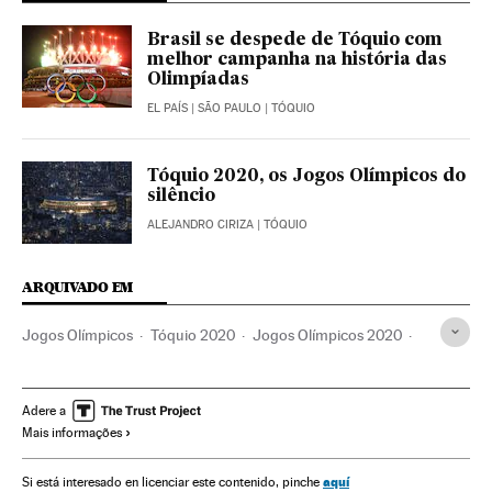
Brasil se despede de Tóquio com
melhor campanha na história das
Olimpíadas
EL PAÍS
| SÃO PAULO | TÓQUIO
Tóquio 2020, os Jogos Olímpicos do
silêncio
ALEJANDRO CIRIZA
| TÓQUIO
ARQUIVADO EM
Jogos Olímpicos
Tóquio 2020
Jogos Olímpicos 2020
Esportistas
Esportes
Competições
Surf
Gabriel Medina
COI
COB
Brasil
Adere a
Mais informações
aquí
Si está interesado en licenciar este contenido, pinche