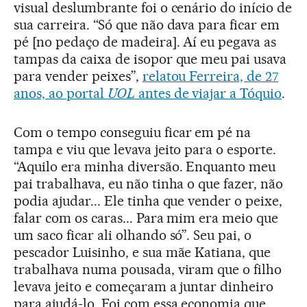
visual deslumbrante foi o cenário do início de
sua carreira. “Só que não dava para ficar em
pé [no pedaço de madeira]. Aí eu pegava as
tampas da caixa de isopor que meu pai usava
para vender peixes”,
relatou Ferreira, de 27
anos, ao portal
UOL
antes de viajar a Tóquio
.
Com o tempo conseguiu ficar em pé na
tampa e viu que levava jeito para o esporte.
“Aquilo era minha diversão. Enquanto meu
pai trabalhava, eu não tinha o que fazer, não
podia ajudar... Ele tinha que vender o peixe,
falar com os caras... Para mim era meio que
um saco ficar ali olhando só”. Seu pai, o
pescador Luisinho, e sua mãe Katiana, que
trabalhava numa pousada, viram que o filho
levava jeito e começaram a juntar dinheiro
para ajudá-lo. Foi com essa economia que