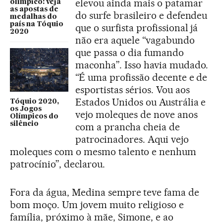
elevou ainda mais o patamar
olímpico: veja
as apostas de
do surfe brasileiro e defendeu
medalhas do
país na Tóquio
que o surfista profissional já
2020
não era aquele “vagabundo
que passa o dia fumando
maconha”. Isso havia mudado.
“É uma profissão decente e de
esportistas sérios. Vou aos
Estados Unidos ou Austrália e
Tóquio 2020,
os Jogos
vejo moleques de nove anos
Olímpicos do
silêncio
com a prancha cheia de
patrocinadores. Aqui vejo
moleques com o mesmo talento e nenhum
patrocínio”, declarou.
Fora da água, Medina sempre teve fama de
bom moço. Um jovem muito religioso e
família, próximo à mãe, Simone, e ao