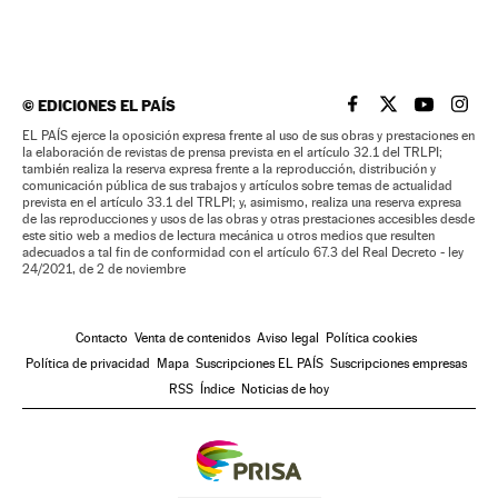
©
EDICIONES EL PAÍS
EL PAÍS BRASIL EN
EL PAÍS BRASI
EL PAÍS B
EL PA
EL PAÍS ejerce la oposición expresa frente al uso de sus obras y prestaciones en
la elaboración de revistas de prensa prevista en el artículo 32.1 del TRLPI;
también realiza la reserva expresa frente a la reproducción, distribución y
comunicación pública de sus trabajos y artículos sobre temas de actualidad
prevista en el artículo 33.1 del TRLPI; y, asimismo, realiza una reserva expresa
de las reproducciones y usos de las obras y otras prestaciones accesibles desde
este sitio web a medios de lectura mecánica u otros medios que resulten
adecuados a tal fin de conformidad con el artículo 67.3 del Real Decreto - ley
24/2021, de 2 de noviembre
Contacto
Venta de contenidos
Aviso legal
Política cookies
Política de privacidad
Mapa
Suscripciones EL PAÍS
Suscripciones empresas
RSS
Índice
Noticias de hoy