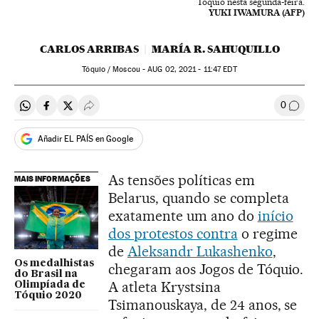
Tóquio nesta segunda-feira.
YUKI IWAMURA (AFP)
CARLOS ARRIBAS
MARÍA R. SAHUQUILLO
Tóquio / Moscou -
AUG
02, 2021 - 11:47
EDT
0
Compartir en Whatsapp
Compartir en Facebook
Compartir en Twitter
Desplegar Redes Sociales
Comen
Añadir EL PAÍS en Google
As tensões políticas em
MAIS INFORMAÇÕES
Belarus, quando se completa
exatamente um ano do
início
dos protestos contra
o regime
de
Aleksandr Lukashenko
,
Os medalhistas
chegaram aos Jogos de Tóquio.
do Brasil na
A atleta Krystsina
Olimpíada de
Tóquio 2020
Tsimanouskaya, de 24 anos, se