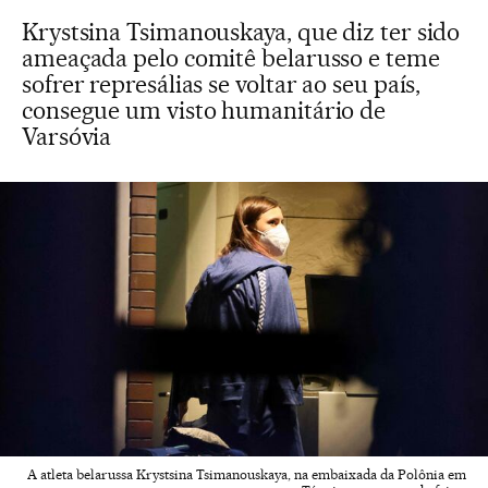
Krystsina Tsimanouskaya, que diz ter sido
ameaçada pelo comitê belarusso e teme
sofrer represálias se voltar ao seu país,
consegue um visto humanitário de
Varsóvia
A atleta belarussa Krystsina Tsimanouskaya, na embaixada da Polônia em