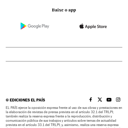
Baixe o app
©
EDICIONES EL PAÍS
EL PAÍS BRASIL EN
EL PAÍS BRASI
EL PAÍS B
EL PA
EL PAÍS ejerce la oposición expresa frente al uso de sus obras y prestaciones en
la elaboración de revistas de prensa prevista en el artículo 32.1 del TRLPI;
también realiza la reserva expresa frente a la reproducción, distribución y
comunicación pública de sus trabajos y artículos sobre temas de actualidad
prevista en el artículo 33.1 del TRLPI; y, asimismo, realiza una reserva expresa