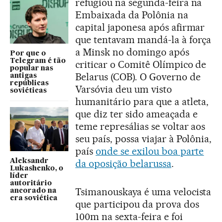
refugiou na segunda-feira na
Embaixada da Polônia na
capital japonesa após afirmar
que tentavam mandá-la à força
a Minsk no domingo após
Por que o
Telegram é tão
criticar o Comitê Olímpico de
popular nas
Belarus (COB). O Governo de
antigas
repúblicas
Varsóvia deu um visto
soviéticas
humanitário para que a atleta,
que diz ter sido ameaçada e
teme represálias se voltar aos
seu país, possa viajar à Polônia,
país
onde se exilou boa parte
Aleksandr
da oposição belarussa
.
Lukashenko, o
líder
autoritário
Tsimanouskaya é uma velocista
ancorado na
era soviética
que participou da prova dos
100m na sexta-feira e foi