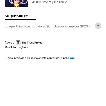
MARINA NOVAES
| SÃO PAULO
ARQUIVADO EM
Juegos Olímpicos
Tokio 2020
Juegos Olímpicos 2020
Deportistas
Deportes
Competiciones
Bielorrusia
Alexandr Lukashenko
COI
Polonia
Asilo político
Adere a
Mais informações
aquí
Si está interesado en licenciar este contenido, pinche