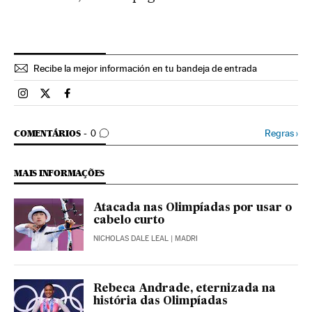
Recibe la mejor información en tu bandeja de entrada
Esportes El País Brasil en Instagram
Esportes El País Brasil en Twitter
Esportes El País Brasil en Facebook
COMENTÁRIOS
Regras
›
COMENTÁRIOS
0
MAIS INFORMAÇÕES
Atacada nas Olimpíadas por usar o
cabelo curto
NICHOLAS DALE LEAL
| MADRI
Rebeca Andrade, eternizada na
história das Olimpíadas