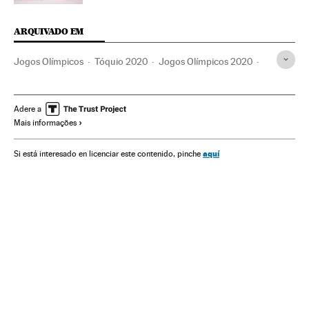
ARQUIVADO EM
Jogos Olímpicos
Tóquio 2020
Jogos Olímpicos 2020
Esportistas
Esportes
Competições
Feminismo
Tiro arco
Coreia do Sul
Mulheres
Sexismo
Machismo
Adere a
Mais informações
aquí
Si está interesado en licenciar este contenido, pinche