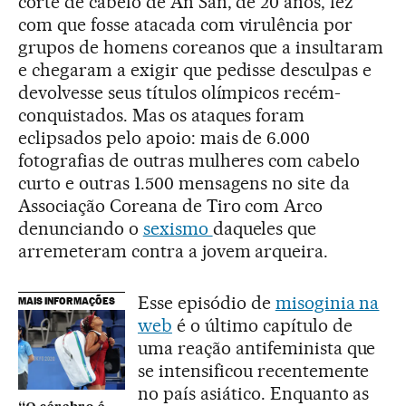
corte de cabelo de An San, de 20 anos, fez
com que fosse atacada com virulência por
grupos de homens coreanos que a insultaram
e chegaram a exigir que pedisse desculpas e
devolvesse seus títulos olímpicos recém-
conquistados. Mas os ataques foram
eclipsados pelo apoio: mais de 6.000
fotografias de outras mulheres com cabelo
curto e outras 1.500 mensagens no site da
Associação Coreana de Tiro com Arco
denunciando o
sexismo
daqueles que
arremeteram contra a jovem arqueira.
Esse episódio de
misoginia na
MAIS INFORMAÇÕES
web
é o último capítulo de
uma reação antifeminista que
se intensificou recentemente
no país asiático. Enquanto as