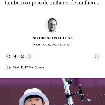
também o apoio de milhares de mulheres
NICHOLAS DALE LEAL
Madri -
JUL
31, 2021 - 10:24
EDT
Compartir en Whatsapp
Compartir en Facebook
Compartir en Twitter
Desplegar Redes Sociales
Come
Añadir EL PAÍS en Google