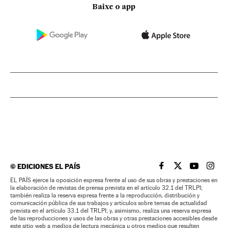
Baixe o app
©
EDICIONES EL PAÍS
EL PAÍS BRASIL EN
EL PAÍS BRASI
EL PAÍS B
EL PA
EL PAÍS ejerce la oposición expresa frente al uso de sus obras y prestaciones en
la elaboración de revistas de prensa prevista en el artículo 32.1 del TRLPI;
también realiza la reserva expresa frente a la reproducción, distribución y
comunicación pública de sus trabajos y artículos sobre temas de actualidad
prevista en el artículo 33.1 del TRLPI; y, asimismo, realiza una reserva expresa
de las reproducciones y usos de las obras y otras prestaciones accesibles desde
este sitio web a medios de lectura mecánica u otros medios que resulten