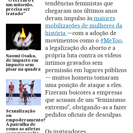
“O cérebro é
tendências feministas que
um músculo,
chegaram nos últimos anos
precisa ser
tratado”
deram impulso às
maiores
mobilizações de mulheres da
história
—com a adoção de
movimentos como o
#MeToo
,
a legalização do aborto e a
própria luta contra os vídeos
Naomi Osaka,
de impacto em
íntimos gravados sem
impacto sem
permissão em lugares públicos
pisar na quadra
— muitos homens tomaram
uma posição de ataque a eles.
Fizeram boicotes a empresas
que acusam de um “feminismo
extremo”, obrigando-as a fazer
Sexualização
pedidos oficiais de desculpas.
ou
empoderamento?
A patrulha de
como as atletas
Os instigadores,