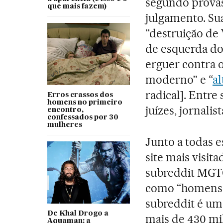
segundo prova
que mais fazem)
julgamento. Su
“destruição de
de esquerda do
erguer contra 
moderno” e “
al
radical]. Entre
Erros crassos dos
homens no primeiro
juízes, jornalis
encontro,
confessados por 30
mulheres
Junto a todas e
site mais visit
subreddit MGT
como “homens 
subreddit é um
De Khal Drogo a
mais de 430 mi
Aquaman: a