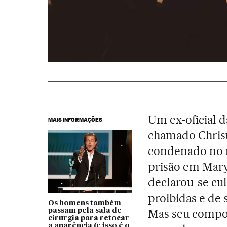
Um ex-oficial 
MAIS INFORMAÇÕES
chamado Christ
condenado no m
prisão em Mary
declarou-se cu
proibidas e de 
Os homens também
Mas seu compor
passam pela sala de
cirurgia para retocar
a aparência (e isso é o