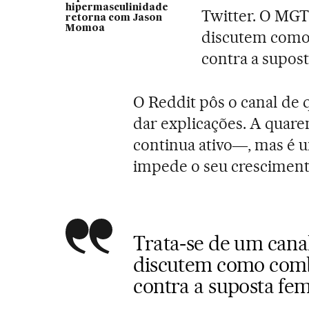
hipermasculinidade
Twitter. O MG
retorna com Jason
Momoa
discutem como 
contra a supos
O Reddit pôs o canal de 
dar explicações. A quar
continua ativo―, mas é u
impede o seu cresciment
Trata-se de um can
discutem como comba
contra a suposta fe