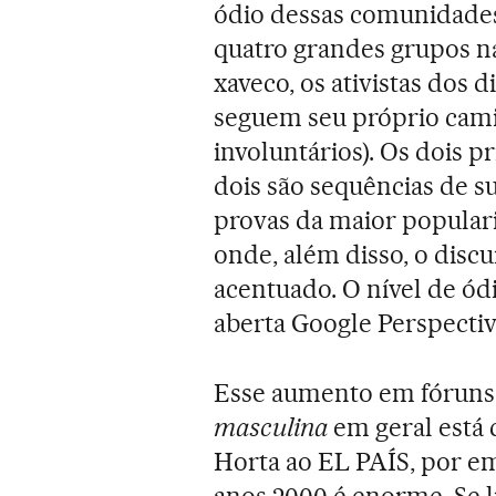
ódio dessas comunidades.
quatro grandes grupos na
xaveco, os ativistas dos 
seguem seu próprio camin
involuntários). Os dois p
dois são sequências de 
provas da maior popular
onde, além disso, o disc
acentuado. O nível de ó
aberta Google Perspectiv
Esse aumento em fóruns e
masculina
em geral está 
Horta ao EL PAÍS, por em
anos 2000 é enorme. Se l