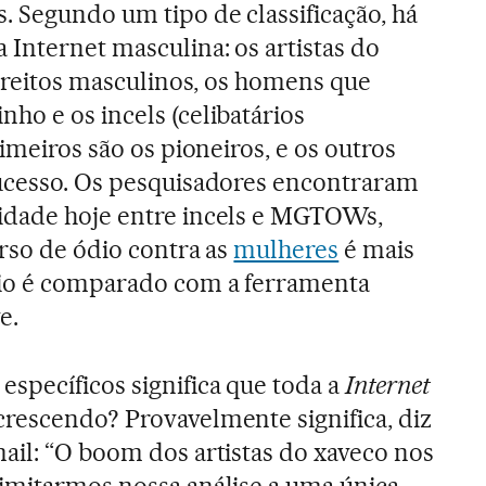
 Segundo um tipo de classificação, há
 Internet masculina: os artistas do
direitos masculinos, os homens que
ho e os incels (celibatários
rimeiros são os pioneiros, e os outros
sucesso. Os pesquisadores encontraram
idade hoje entre incels e MGTOWs,
urso de ódio contra as
mulheres
é mais
dio é comparado com a ferramenta
e.
specíficos significa que toda a
Internet
crescendo? Provavelmente significa, diz
ail: “O boom dos artistas do xaveco nos
imitarmos nossa análise a uma única