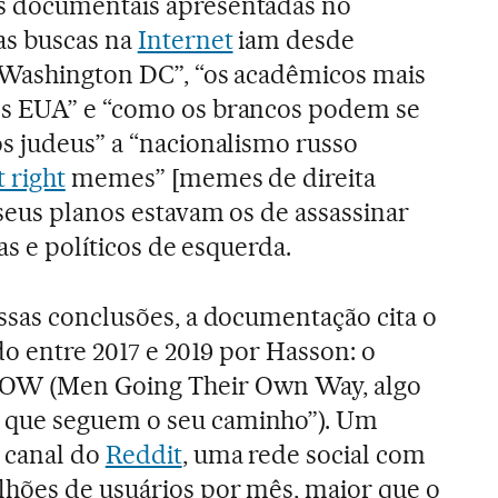
s documentais apresentadas no
as buscas na
Internet
iam desde
 Washington DC”, “os acadêmicos mais
s EUA” e “como os brancos podem se
os judeus” a “nacionalismo russo
t right
memes” [memes de direita
 seus planos estavam os de assassinar
tas e políticos de esquerda.
ssas conclusões, a documentação cita o
ado entre 2017 e 2019 por Hasson: o
OW (Men Going Their Own Way, algo
que seguem o seu caminho”). Um
 canal do
Reddit
, uma rede social com
lhões de usuários por mês, maior que o