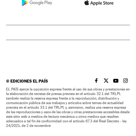
©
EDICIONES EL PAÍS
EL PAÍS BRASIL EN
EL PAÍS BRASI
EL PAÍS B
EL PA
EL PAÍS ejerce la oposición expresa frente al uso de sus obras y prestaciones en
la elaboración de revistas de prensa prevista en el artículo 32.1 del TRLPI;
también realiza la reserva expresa frente a la reproducción, distribución y
comunicación pública de sus trabajos y artículos sobre temas de actualidad
prevista en el artículo 33.1 del TRLPI; y, asimismo, realiza una reserva expresa
de las reproducciones y usos de las obras y otras prestaciones accesibles desde
este sitio web a medios de lectura mecánica u otros medios que resulten
adecuados a tal fin de conformidad con el artículo 67.3 del Real Decreto - ley
24/2021, de 2 de noviembre