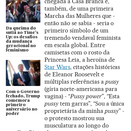
chegada à Casa Branca e,
também, de uma primeira
Marcha das Mulheres que -
então não se sabia - seria o
Da queima do
primeiro símbolo de um
sutiã ao Time's
tremendo vendaval feminista
Up: os desafios
da mudança
em escala global. Entre
geracional no
feminismo
camisetas com o rosto da
Princesa Leia, a heroína de
Star Wars
, citações históricas
de Eleanor Roosevelt e
múltiplas referências a
pussy
(gíria norte-americana para
Com o Governo
vagina) - “
Pussy power
”, “Esta
fechado, Trump
comemora
pussy
tem garras”, “Sou a única
primeiro
aniversário no
proprietária da minha
pussy
” -
poder
o protesto mostrou sua
musculatura ao longo do