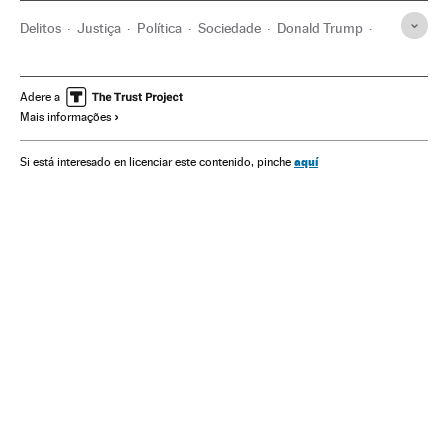
Delitos
Justiça
Política
Sociedade
Donald Trump
Assédio sexual
Feminismo
Estados Unidos
América do Norte
Movimentos sociais
Crimes sexuais
Adere a
Mais informações
Mulheres
América
aquí
Si está interesado en licenciar este contenido, pinche