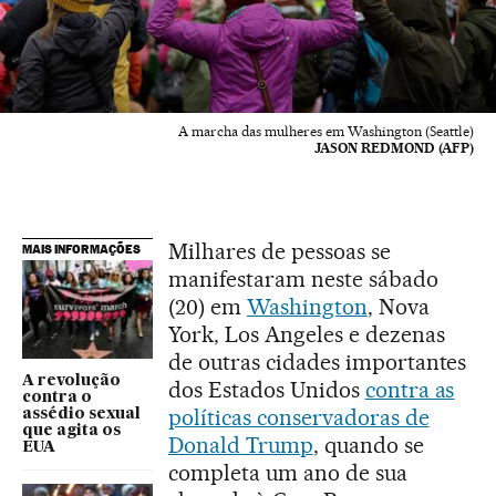
A marcha das mulheres em Washington (Seattle)
JASON REDMOND (AFP)
Milhares de pessoas se
MAIS INFORMAÇÕES
manifestaram neste sábado
(20) em
Washington
, Nova
York, Los Angeles e dezenas
de outras cidades importantes
A revolução
dos Estados Unidos
contra as
contra o
políticas conservadoras de
assédio sexual
que agita os
Donald Trump
, quando se
EUA
completa um ano de sua