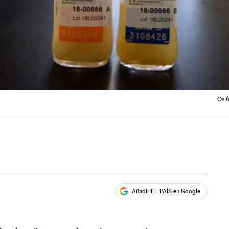
Os 
Añadir EL PAÍS en Google
ales