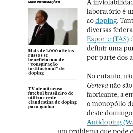
A inviolabilida
MAIS INFORMAÇÕES
laboratório é 
ao
doping
. Tan
diversas feder
Esporte (TAS)
d
definir uma pu
Mais de 1.000 atletas
por parte dos 
russos se
beneficiaram de
“conspiração
institucional” de
doping
No entanto, nã
Geneva
não são 
TV alemã acusa
fabricante, a e
futebol brasileiro de
utilizar rede
o monopólio des
clandestina de doping
para ganhar
deste domingo
Antidoping (
um problema que pode co