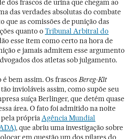
de dos frascos de urina que chegam ao
uma das verdades absolutas do combate
to que as comissões de punição das
ações quanto o
Tribunal Arbitral do
ão esse item como certo na hora de
nição e jamais admitem esse argumento
advogados dos atletas sob julgamento.
o é bem assim. Os frascos
Bereg-Kit
tão invioláveis assim, como supõe seu
mpresa suíça Berlinger, que detém quase
sa área. O fato foi admitido na noite
 pela própria
Agência Mundial
WADA)
, que abriu uma investigação sobre
locar em questão um dos pilares do