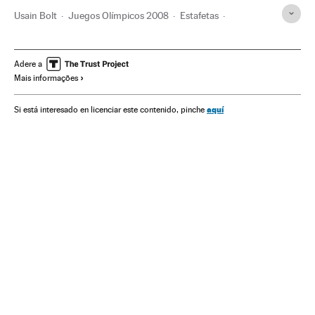
Usain Bolt
Juegos Olímpicos 2008
Estafetas
Dopagem
Jogos Olímpicos
Justiça esportiva
COI
Atletismo
Competições
Organizações desportivas
Adere a
Mais informações
Esportes
Justiça
aquí
Si está interesado en licenciar este contenido, pinche