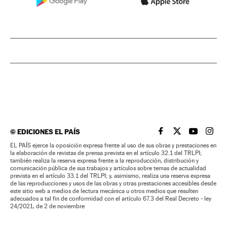
©
EDICIONES EL PAÍS
EL PAÍS BRASIL EN
EL PAÍS BRASI
EL PAÍS B
EL PA
EL PAÍS ejerce la oposición expresa frente al uso de sus obras y prestaciones en
la elaboración de revistas de prensa prevista en el artículo 32.1 del TRLPI;
también realiza la reserva expresa frente a la reproducción, distribución y
comunicación pública de sus trabajos y artículos sobre temas de actualidad
prevista en el artículo 33.1 del TRLPI; y, asimismo, realiza una reserva expresa
de las reproducciones y usos de las obras y otras prestaciones accesibles desde
este sitio web a medios de lectura mecánica u otros medios que resulten
adecuados a tal fin de conformidad con el artículo 67.3 del Real Decreto - ley
24/2021, de 2 de noviembre