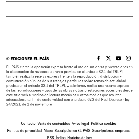
©
EDICIONES EL PAÍS
EL PAÍS BRASIL EN
EL PAÍS BRASI
EL PAÍS B
EL PA
EL PAÍS ejerce la oposición expresa frente al uso de sus obras y prestaciones en
la elaboración de revistas de prensa prevista en el artículo 32.1 del TRLPI;
también realiza la reserva expresa frente a la reproducción, distribución y
comunicación pública de sus trabajos y artículos sobre temas de actualidad
prevista en el artículo 33.1 del TRLPI; y, asimismo, realiza una reserva expresa
de las reproducciones y usos de las obras y otras prestaciones accesibles desde
este sitio web a medios de lectura mecánica u otros medios que resulten
adecuados a tal fin de conformidad con el artículo 67.3 del Real Decreto - ley
24/2021, de 2 de noviembre
Contacto
Venta de contenidos
Aviso legal
Política cookies
Política de privacidad
Mapa
Suscripciones EL PAÍS
Suscripciones empresas
RSS
Índice
Noticias de hoy