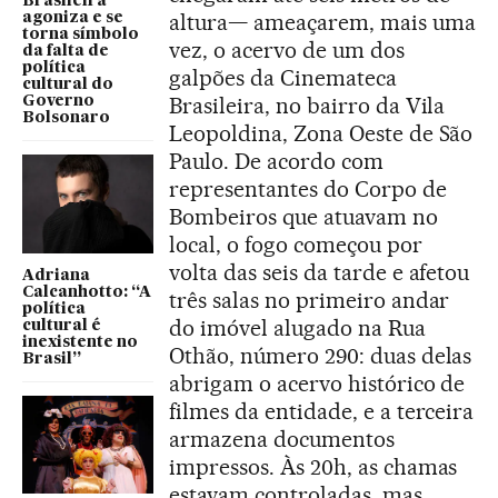
Brasileira
altura— ameaçarem, mais uma
agoniza e se
torna símbolo
vez, o acervo de um dos
da falta de
política
galpões da Cinemateca
cultural do
Brasileira, no bairro da Vila
Governo
Bolsonaro
Leopoldina, Zona Oeste de São
Paulo. De acordo com
representantes do Corpo de
Bombeiros que atuavam no
local, o fogo começou por
volta das seis da tarde e afetou
Adriana
Calcanhotto: “A
três salas no primeiro andar
política
do imóvel alugado na Rua
cultural é
inexistente no
Othão, número 290: duas delas
Brasil”
abrigam o acervo histórico de
filmes da entidade, e a terceira
armazena documentos
impressos. Às 20h, as chamas
estavam controladas, mas