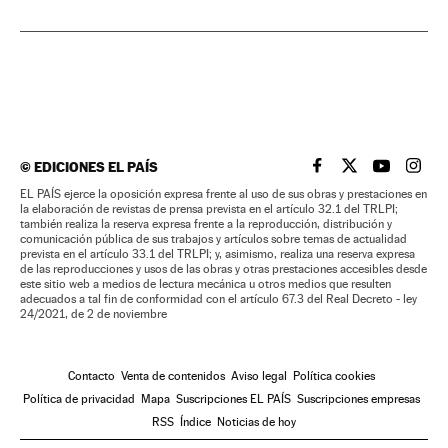
©
EDICIONES EL PAÍS
EL PAÍS BRASIL EN
EL PAÍS BRASI
EL PAÍS B
EL PA
EL PAÍS ejerce la oposición expresa frente al uso de sus obras y prestaciones en
la elaboración de revistas de prensa prevista en el artículo 32.1 del TRLPI;
también realiza la reserva expresa frente a la reproducción, distribución y
comunicación pública de sus trabajos y artículos sobre temas de actualidad
prevista en el artículo 33.1 del TRLPI; y, asimismo, realiza una reserva expresa
de las reproducciones y usos de las obras y otras prestaciones accesibles desde
este sitio web a medios de lectura mecánica u otros medios que resulten
adecuados a tal fin de conformidad con el artículo 67.3 del Real Decreto - ley
24/2021, de 2 de noviembre
Contacto
Venta de contenidos
Aviso legal
Política cookies
Política de privacidad
Mapa
Suscripciones EL PAÍS
Suscripciones empresas
RSS
Índice
Noticias de hoy