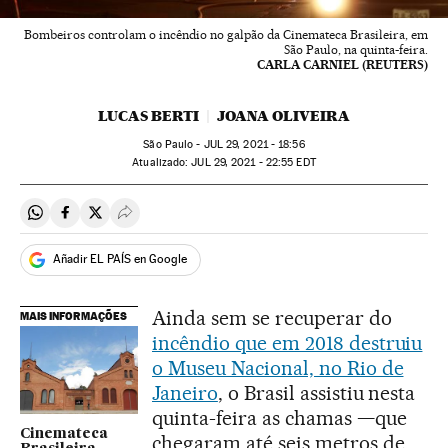
Bombeiros controlam o incêndio no galpão da Cinemateca Brasileira, em
São Paulo, na quinta-feira.
CARLA CARNIEL (REUTERS)
LUCAS BERTI
JOANA OLIVEIRA
São Paulo -
JUL
29, 2021 - 18:56
atualizado:
JUL
29, 2021 - 22:55
EDT
Compartir en Whatsapp
Compartir en Facebook
Compartir en Twitter
Desplegar Redes Sociales
Añadir EL PAÍS en Google
Ainda sem se recuperar do
MAIS INFORMAÇÕES
incêndio que em 2018 destruiu
o Museu Nacional, no Rio de
Janeiro
, o Brasil assistiu nesta
quinta-feira as chamas —que
Cinemateca
chegaram até seis metros de