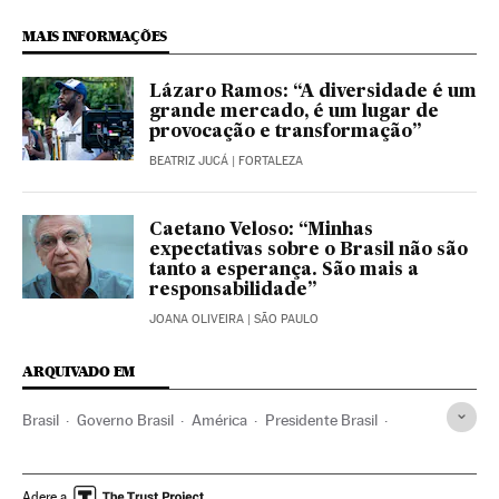
MAIS INFORMAÇÕES
Lázaro Ramos: “A diversidade é um
grande mercado, é um lugar de
provocação e transformação”
BEATRIZ JUCÁ
| FORTALEZA
Caetano Veloso: “Minhas
expectativas sobre o Brasil não são
tanto a esperança. São mais a
responsabilidade”
JOANA OLIVEIRA
| SÃO PAULO
ARQUIVADO EM
Brasil
Governo Brasil
América
Presidente Brasil
Cinemateca Brasileira
Cinema
Incêndios
Patrimônio cultural
Patrimônio artístico
Cultura
Arte
Adere a