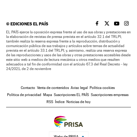
©
EDICIONES EL PAÍS
EL PAÍS BRASIL EN
EL PAÍS BRASI
EL PAÍS B
EL PA
EL PAÍS ejerce la oposición expresa frente al uso de sus obras y prestaciones en
la elaboración de revistas de prensa prevista en el artículo 32.1 del TRLPI;
también realiza la reserva expresa frente a la reproducción, distribución y
comunicación pública de sus trabajos y artículos sobre temas de actualidad
prevista en el artículo 33.1 del TRLPI; y, asimismo, realiza una reserva expresa
de las reproducciones y usos de las obras y otras prestaciones accesibles desde
este sitio web a medios de lectura mecánica u otros medios que resulten
adecuados a tal fin de conformidad con el artículo 67.3 del Real Decreto - ley
24/2021, de 2 de noviembre
Contacto
Venta de contenidos
Aviso legal
Política cookies
Política de privacidad
Mapa
Suscripciones EL PAÍS
Suscripciones empresas
RSS
Índice
Noticias de hoy
Webs de PRISA