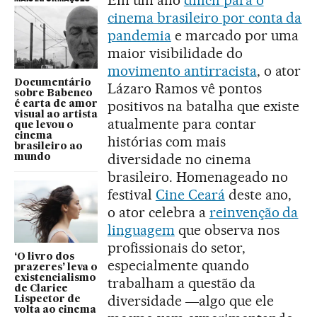
Em um ano
difícil para o
cinema brasileiro por conta da
pandemia
e marcado por uma
maior visibilidade do
movimento antirracista
, o ator
Documentário
Lázaro Ramos vê pontos
sobre Babenco
positivos na batalha que existe
é carta de amor
visual ao artista
atualmente para contar
que levou o
cinema
histórias com mais
brasileiro ao
diversidade no cinema
mundo
brasileiro. Homenageado no
festival
Cine Ceará
deste ano,
o ator celebra a
reinvenção da
linguagem
que observa nos
profissionais do setor,
‘O livro dos
especialmente quando
prazeres’ leva o
existencialismo
trabalham a questão da
de Clarice
diversidade ―algo que ele
Lispector de
volta ao cinema