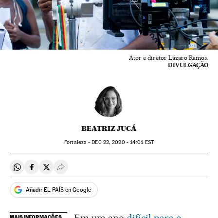
Ator e diretor Lázaro Ramos.
DIVULGAÇÃO
BEATRIZ JUCÁ
Fortaleza -
DEC
22, 2020 - 14:01
EST
Compartir en Whatsapp
Compartir en Facebook
Compartir en Twitter
Desplegar Redes Sociales
Añadir EL PAÍS en Google
MAIS INFORMAÇÕES