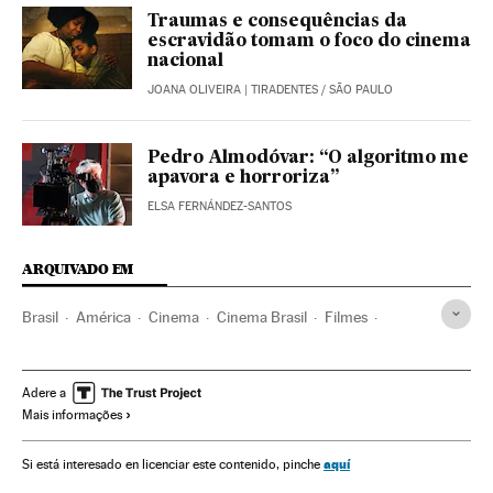
Traumas e consequências da
escravidão tomam o foco do cinema
nacional
JOANA OLIVEIRA
| TIRADENTES / SÃO PAULO
Pedro Almodóvar: “O algoritmo me
apavora e horroriza”
ELSA FERNÁNDEZ-SANTOS
ARQUIVADO EM
Brasil
América
Cinema
Cinema Brasil
Filmes
Cine Ceará Festival
Racismo
Cultura
Audiovisuais
TV Globo
Atores
Adere a
Mais informações
aquí
Si está interesado en licenciar este contenido, pinche