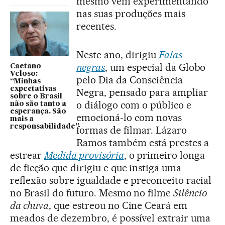
mesmo vem experimentando
nas suas produções mais
recentes.
Neste ano, dirigiu
Falas
negras
, um especial da Globo
Caetano
Veloso:
pelo Dia da Consciência
“Minhas
expectativas
Negra, pensado para ampliar
sobre o Brasil
o diálogo com o público e
não são tanto a
esperança. São
emocioná-lo com novas
mais a
responsabilidade”
formas de filmar. Lázaro
Ramos também está prestes a
estrear
Medida provisória
, o primeiro longa
de ficção que dirigiu e que instiga uma
reflexão sobre igualdade e preconceito racial
no Brasil do futuro. Mesmo no filme
Silêncio
da chuva
, que estreou no Cine Ceará em
meados de dezembro, é possível extrair uma