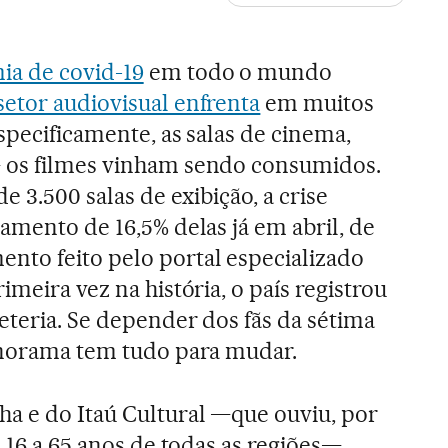
a de covid-19
em todo o mundo
 setor audiovisual enfrenta
em muitos
specificamente, as salas de cinema,
 os filmes vinham sendo consumidos.
e 3.500 salas de exibição, a crise
amento de 16,5% delas já em abril, de
nto feito pelo portal especializado
rimeira vez na história, o país registrou
eteria. Se depender dos fãs da sétima
panorama tem tudo para mudar.
a e do Itaú Cultural —que ouviu, por
e 16 a 65 anos de todas as regiões—