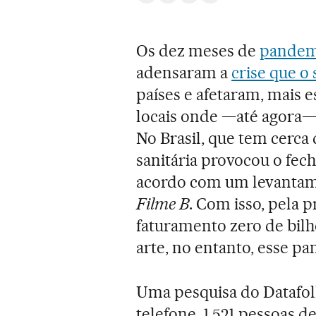
Os dez meses de
pandemi
adensaram a
crise que o
países e afetaram, mais e
locais onde —até agora—
No Brasil, que tem cerca d
sanitária provocou o fech
acordo com um levantame
Filme B
. Com isso, pela p
faturamento zero de bilh
arte, no entanto, esse 
Uma pesquisa do Datafolh
telefone, 1.521 pessoas d