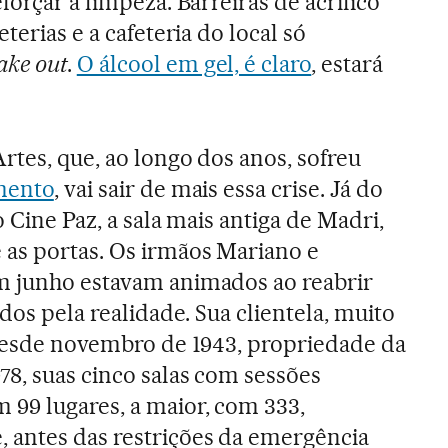
eforçar a limpeza. Barreiras de acrílico
terias e a cafeteria do local só
ake out
.
O álcool em gel, é claro
, estará
rtes, que, ao longo dos anos, sofreu
mento
, vai sair de mais essa crise. Já do
o Cine Paz, a sala mais antiga de Madri,
as portas. Os irmãos Mariano e
m junho estavam animados ao reabrir
ados pela realidade. Sua clientela, muito
 desde novembro de 1943, propriedade da
78, suas cinco salas com sessões
99 lugares, a maior, com 333,
 antes das restrições da emergência