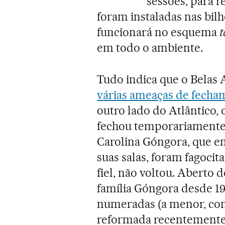
sessões, para r
foram instaladas nas bilhe
funcionará no esquema
t
em todo o ambiente.
Tudo indica que o Belas A
várias ameaças de fecha
outro lado do Atlântico, 
fechou temporariamente 
Carolina Góngora, que e
suas salas, foram fagocit
fiel, não voltou. Aberto
família Góngora desde 19
numeradas (a menor, com 
reformada recentemente,