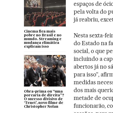
espaços de óci
pela volta do p
já reabriu, exce
Cinema fica mais
Nesta sexta-fei
pobre no Brasil e no
mundo. Streaming e
do Estado na fa
mudança climática
explicam isso
social, o que p
incluindo a cap
abertos já no 
para isso”, afi
medidas necess
dos mais querid
Obra-prima ou “uma
porcaria de direita”?
metade de ocup
O sucesso divisivo de
‘Tenet’, novo filme de
funcionarão, co
Christopher Nolan