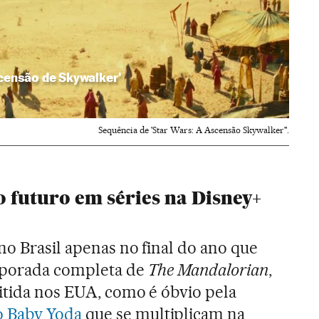
scensão de Skywalker'
Sequência de 'Star Wars: A Ascensão Skywalker''.
 futuro em séries na Disney+
no Brasil apenas no final do ano que
mporada completa de
The Mandalorian
,
itida nos EUA, como é óbvio pela
 Baby Yoda
que se multiplicam na