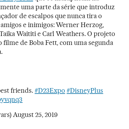
omente uma parte da série que introduz
çador de escalpos que nunca tira o
e amigos e inimigos: Werner Herzog,
Taika Waititi e Carl Weathers. O projeto
ao filme de Boba Fett, com uma segunda
.
best friends.
#D23Expo
#DisneyPlus
byvqnq3
wars)
August 25, 2019