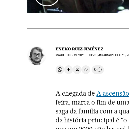
ENEKO RUIZ JIMÉNEZ
Madri -
DEC
19, 2019 - 10:23
atualizado:
DEC
19, 2
0
Compartir en Whatsapp
Compartir en Facebook
Compartir en Twitter
Desplegar Redes Soci
Comentários
A chegada de
A ascensão
feira, marca o fim de um
saga da família com a qu
da história principal é “o
que em 2020 não haverá f