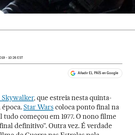
019 - 10:26
EST
Añadir EL PAÍS en Google
ales
 Skywalker
, que estreia nesta quinta-
a época.
Star Wars
coloca ponto final na
al tudo começou em 1977. O nono filme
 final definitivo”. Outra vez. É verdade
ilme de Guerra nas Estrelas pela