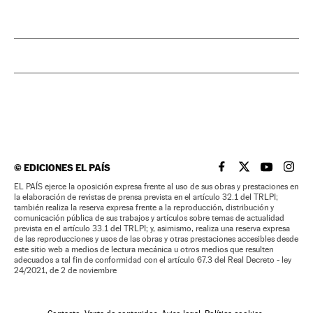
©
EDICIONES EL PAÍS
EL PAÍS BRASIL EN
EL PAÍS BRASI
EL PAÍS B
EL PA
EL PAÍS ejerce la oposición expresa frente al uso de sus obras y prestaciones en
la elaboración de revistas de prensa prevista en el artículo 32.1 del TRLPI;
también realiza la reserva expresa frente a la reproducción, distribución y
comunicación pública de sus trabajos y artículos sobre temas de actualidad
prevista en el artículo 33.1 del TRLPI; y, asimismo, realiza una reserva expresa
de las reproducciones y usos de las obras y otras prestaciones accesibles desde
este sitio web a medios de lectura mecánica u otros medios que resulten
adecuados a tal fin de conformidad con el artículo 67.3 del Real Decreto - ley
24/2021, de 2 de noviembre