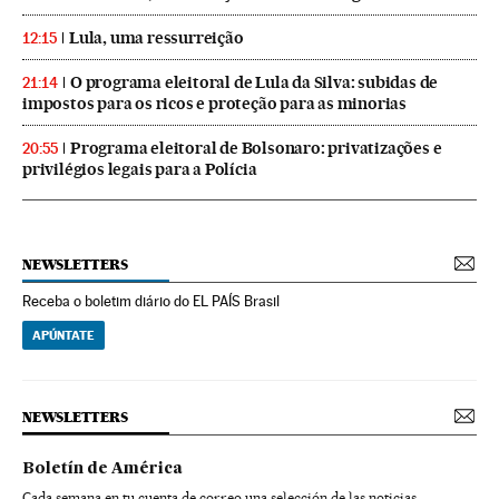
Lula, uma ressurreição
12:15
O programa eleitoral de Lula da Silva: subidas de
21:14
impostos para os ricos e proteção para as minorias
Programa eleitoral de Bolsonaro: privatizações e
20:55
privilégios legais para a Polícia
NEWSLETTERS
Receba o boletim diário do EL PAÍS Brasil
APÚNTATE
NEWSLETTERS
Boletín de América
Cada semana en tu cuenta de correo una selección de las noticias,