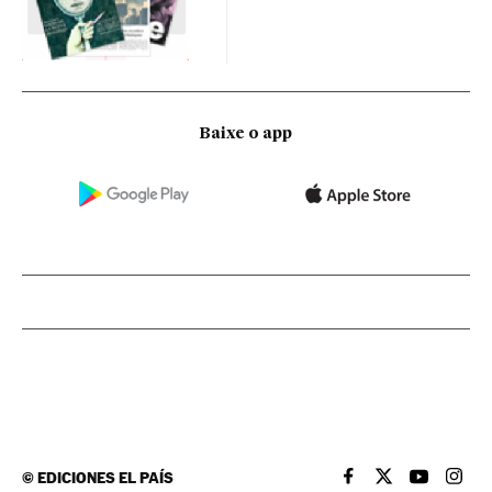
Baixe o app
©
EDICIONES EL PAÍS
EL PAÍS BRASIL EN
EL PAÍS BRASI
EL PAÍS B
EL PA