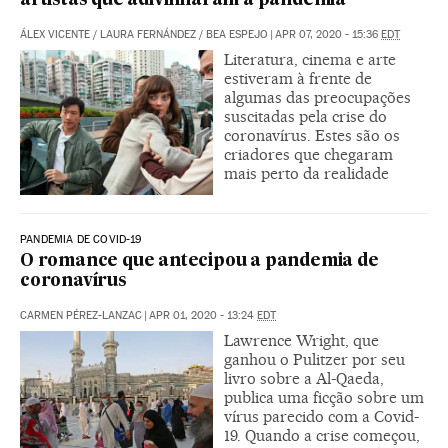
artistas que adivinharam a pandemia
ÁLEX VICENTE
/
LAURA FERNÁNDEZ
/
BEA ESPEJO
|
APR 07, 2020 - 15:36
EDT
Literatura, cinema e arte
estiveram à frente de
algumas das preocupações
suscitadas pela crise do
coronavírus. Estes são os
criadores que chegaram
mais perto da realidade
PANDEMIA DE COVID-19
O romance que antecipou a pandemia de
coronavírus
CARMEN PÉREZ-LANZAC
|
APR 01, 2020 - 13:24
EDT
Lawrence Wright, que
ganhou o Pulitzer por seu
livro sobre a Al-Qaeda,
publica uma ficção sobre um
vírus parecido com a Covid-
19. Quando a crise começou,