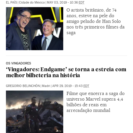
EL PAÍS
|
Cidade do México
|
MAY 03, 2019 - 10:36
EDT
O artista britânico, de 74
anos, esteve na pele do
amigo peludo de Han Solo
nos três primeiros filmes da
saga
OS VINGADORES
‘Vingadores: Endgame’ se torna a estreia com
melhor bilheteria na história
GREGORIO BELINCHÓN
|
Madri
|
APR 29, 2019 - 15:43
EDT
Filme que encerra a saga do
universo Marvel supera 4,4
bilhões de reais em
arrecadação mundial