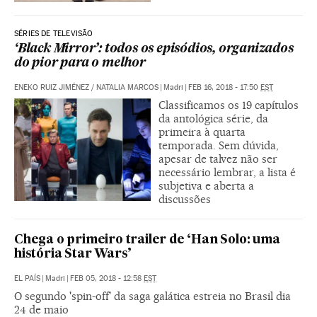
SÉRIES DE TELEVISÃO
‘Black Mirror’: todos os episódios, organizados
do pior para o melhor
ENEKO RUIZ JIMÉNEZ
/
NATALIA MARCOS
|
Madri
|
FEB 16, 2018 - 17:50
EST
Classificamos os 19 capítulos
da antológica série, da
primeira à quarta
temporada. Sem dúvida,
apesar de talvez não ser
necessário lembrar, a lista é
subjetiva e aberta a
discussões
Chega o primeiro trailer de ‘Han Solo: uma
história Star Wars’
EL PAÍS
|
Madri
|
FEB 05, 2018 - 12:58
EST
O segundo 'spin-off' da saga galática estreia no Brasil dia
24 de maio