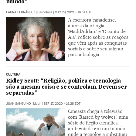
mundo”
LAURA FERNÁNDEZ
|
Barcelona
|
MAY 29, 2021 - 16:51
EDT
A escritora canadense,
autora da trilogia
‘MaddAddam’ e ‘O conto de
Aia’, reflete sobre as reações
que vêm após as conquistas
sociais e sobre seu talento
para a biologia
CULTURA
Ridley Scott: “Religião, política e tecnologia
são a mesma coisa e se controlam. Devem ser
separadas”
JUAN SANGUINO
|
Madri
|
SEP 17, 2020 - 19:28
EDT
Cineasta chega à televisão
com ‘Raised by wolves’, uma
série de ficção científica
ambientada em um mundo
onde a tecnologia substituiu