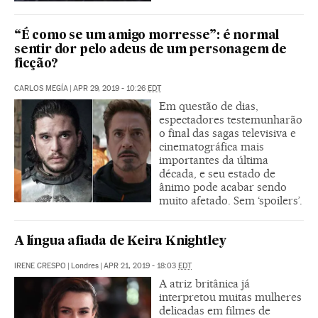
“É como se um amigo morresse”: é normal
sentir dor pelo adeus de um personagem de
ficção?
CARLOS MEGÍA
|
APR 29, 2019 - 10:26
EDT
Em questão de dias,
espectadores testemunharão
o final das sagas televisiva e
cinematográfica mais
importantes da última
década, e seu estado de
ânimo pode acabar sendo
muito afetado. Sem ‘spoilers’.
A língua afiada de Keira Knightley
IRENE CRESPO
|
Londres
|
APR 21, 2019 - 18:03
EDT
A atriz britânica já
interpretou muitas mulheres
delicadas em filmes de