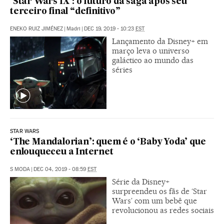
‘Star Wars IX’: o futuro da saga após seu
terceiro final “definitivo”
ENEKO RUIZ JIMÉNEZ
|
Madri
|
DEC 19, 2019 - 10:23
EST
Lançamento da Disney+ em
março leva o universo
galáctico ao mundo das
séries
STAR WARS
‘The Mandalorian’: quem é o ‘Baby Yoda’ que
enlouqueceu a Internet
S MODA
|
DEC 04, 2019 - 08:59
EST
Série da Disney+
surpreendeu os fãs de ‘Star
Wars’ com um bebê que
revolucionou as redes sociais