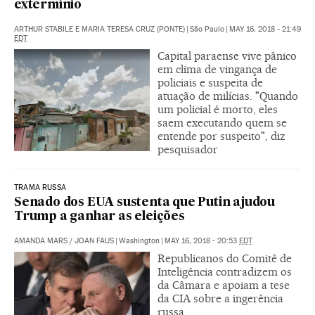
extermínio
ARTHUR STABILE E MARIA TERESA CRUZ (PONTE)
|
São Paulo
|
MAY 16, 2018 - 21:49
EDT
Capital paraense vive pânico
em clima de vingança de
policiais e suspeita de
atuação de milícias. "Quando
um policial é morto, eles
saem executando quem se
entende por suspeito", diz
pesquisador
TRAMA RUSSA
Senado dos EUA sustenta que Putin ajudou
Trump a ganhar as eleições
AMANDA MARS
/
JOAN FAUS
|
Washington
|
MAY 16, 2018 - 20:53
EDT
Republicanos do Comitê de
Inteligência contradizem os
da Câmara e apoiam a tese
da CIA sobre a ingerência
russa