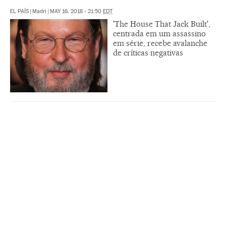
EL PAÍS
|
Madri
|
MAY 16, 2018 - 21:50
EDT
'The House That Jack Built',
centrada em um assassino
em série, recebe avalanche
de críticas negativas