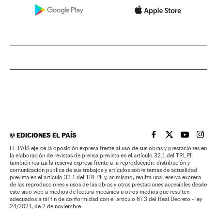
©
EDICIONES EL PAÍS
EL PAÍS BRASIL EN
EL PAÍS BRASI
EL PAÍS B
EL PA
EL PAÍS ejerce la oposición expresa frente al uso de sus obras y prestaciones en
la elaboración de revistas de prensa prevista en el artículo 32.1 del TRLPI;
también realiza la reserva expresa frente a la reproducción, distribución y
comunicación pública de sus trabajos y artículos sobre temas de actualidad
prevista en el artículo 33.1 del TRLPI; y, asimismo, realiza una reserva expresa
de las reproducciones y usos de las obras y otras prestaciones accesibles desde
este sitio web a medios de lectura mecánica u otros medios que resulten
adecuados a tal fin de conformidad con el artículo 67.3 del Real Decreto - ley
24/2021, de 2 de noviembre