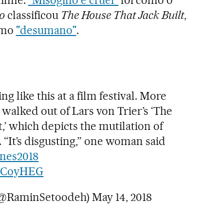
o
classificou
The House That Jack Built
,
mo
"desumano"
.
ng like this at a film festival. More
walked out of Lars von Trier’s ‘The
,’ which depicts the mutilation of
“It’s disgusting,” one woman said
nes2018
BGCoyHEG
(@RaminSetoodeh)
May 14, 2018