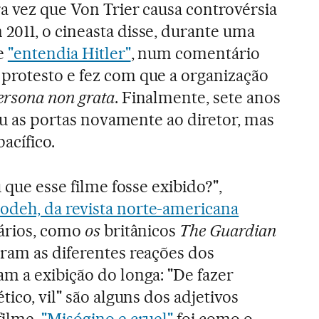
a vez que Von Trier causa controvérsia
2011, o cineasta disse, durante uma
ue
"entendia Hitler"
, num comentário
protesto e fez com que a organização
ersona non grata
. Finalmente, sete anos
riu as portas novamente ao diretor, mas
acífico.
 que esse filme fosse exibido?",
odeh, da revista norte-americana
iários, como
os
britânicos
The Guardian
ram as diferentes reações dos
m a exibição do longa: "De fazer
tico, vil" são alguns dos adjetivos
filme.
"Misógino e cruel"
foi como o