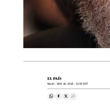
EL PAÍS
Madri -
MAY
16, 2018 - 21:50
EDT
Compartir en Whatsapp
Compartir en Facebook
Compartir en Twitter
Desplegar Redes Soci