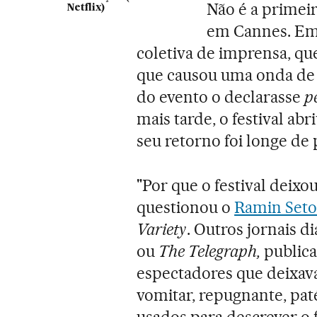
Não é a primeir
Netflix)
em Cannes. Em 
coletiva de imprensa, q
que causou uma onda de 
do evento o declarasse
p
mais tarde, o festival ab
seu retorno foi longe de p
"Por que o festival deixou
questionou o
Ramin Seto
Variety
. Outros jornais d
ou
The Telegraph,
publica
espectadores que deixava
vomitar, repugnante, paté
usados para descrever o 