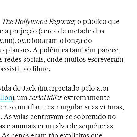
o
The Hollywood Reporter,
o público que
e a projeção (cerca de metade dos
avam), ovacionaram o longa do
 aplausos. A polêmica também parece
as redes sociais, onde muitos escreveram
ssistir ao filme.
vida de Jack (interpretado pelo ator
llon
), um
serial killer
extremamente
er ao mutilar e estrangular suas vítimas,
. As vaias centravam-se sobretudo no
 e animais eram alvo de sequências
As cenas eram tão explícitas que