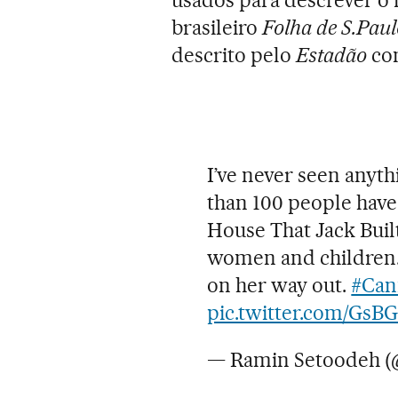
brasileiro
Folha de S.Paul
descrito pelo
Estadão
co
I’ve never seen anythi
than 100 people have 
House That Jack Built
women and children. 
on her way out.
#Can
pic.twitter.com/Gs
— Ramin Setoodeh 