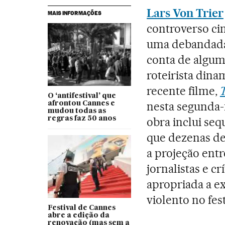
Lars Von Trier
MAIS INFORMAÇÕES
controverso ci
uma debandada 
conta de algum
roteirista din
recente filme,
O ‘antifestival’ que
nesta segunda-f
afrontou Cannes e
mudou todas as
regras faz 50 anos
obra inclui seq
que dezenas de
a projeção entr
jornalistas e cr
apropriada a e
violento no fest
Festival de Cannes
abre a edição da
renovação (mas sem a