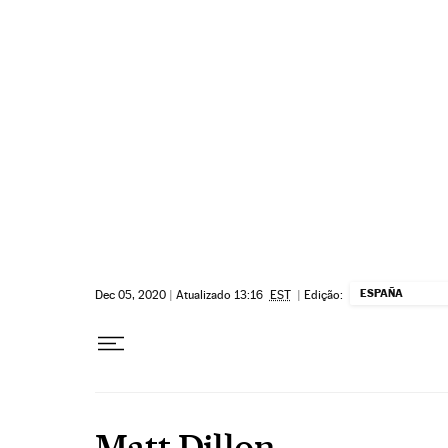
Pular para o conteúdo
ESPAÑA
Dec 05, 2020
|
Atualizado 13:16
EST
|
Edição:
Matt Dillon