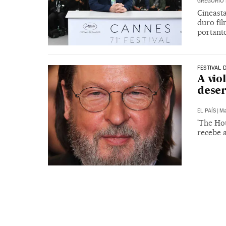
GREGORIO 
Cineast
duro fil
portant
FESTIVAL 
A vio
dese
EL PAÍS
|
Ma
'The Ho
recebe a