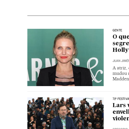
GENTE
O que
segre
Holl
JUAN JIMÉ
A atriz
mudou r
Madden.
71ª FESTIV
Lars 
envel
viole