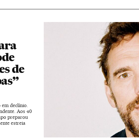
ara
ode
es de
oas”
 em declínio.
ndente. Aos 40
empo preparou
nte estreia