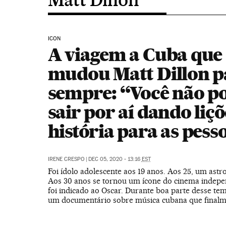
ICON
A viagem a Cuba que
mudou Matt Dillon p
sempre: “Você não p
sair por aí dando liçõ
história para as pess
IRENE CRESPO
|
DEC 05, 2020 - 13:16
EST
Foi ídolo adolescente aos 19 anos. Aos 25, um astro
Aos 30 anos se tornou um ícone do cinema indepe
foi indicado ao Oscar. Durante boa parte desse t
um documentário sobre música cubana que finalme