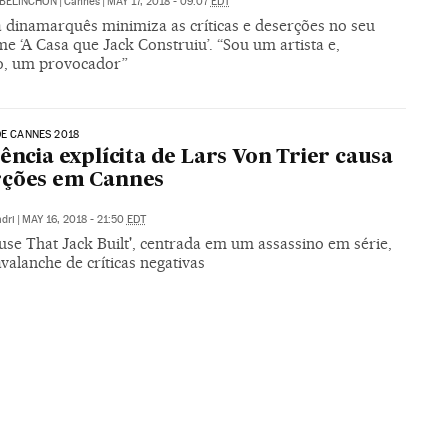
BELINCHÓN
|
Cannes
|
MAY 17, 2018 - 09:07
EDT
a dinamarquês minimiza as críticas e deserções no seu
me ‘A Casa que Jack Construiu’. “Sou um artista e,
o, um provocador”
DE CANNES 2018
lência explícita de Lars Von Trier causa
rções em Cannes
dri
|
MAY 16, 2018 - 21:50
EDT
use That Jack Built', centrada em um assassino em série,
valanche de críticas negativas