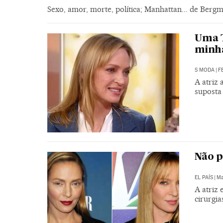
Sexo, amor, morte, política; Manhattan... de Be
Uma 
minh
S MODA
|
FE
A atriz
suposta 
Não 
EL PAÍS
|
Ma
A atriz
cirurgia