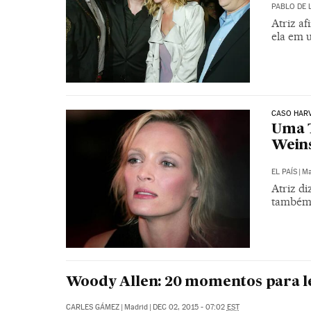
PABLO DE 
Atriz a
ela em 
CASO HARV
Uma 
Weins
EL PAÍS
|
Ma
Atriz di
também 
Woody Allen: 20 momentos para 
CARLES GÁMEZ
|
Madrid
|
DEC 02, 2015 - 07:02
EST