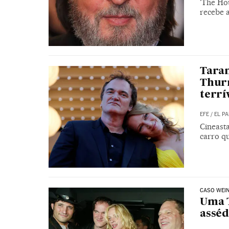
'The Ho
recebe a
Taran
Thurm
terrí
EFE
/
EL PA
Cineasta
carro q
CASO WEIN
Uma 
asséd