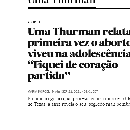
ABORTO
Uma Thurman relata
primeira vez o abort
viveu na adolescência
“Fiquei de coração
partido”
MARÍA PORCEL
|
Madri
|
SEP 22, 2021 - 09:01
EDT
Em um artigo no qual protesta contra uma restritiv
no Texas, a atriz revela o seu “segredo mais sombr