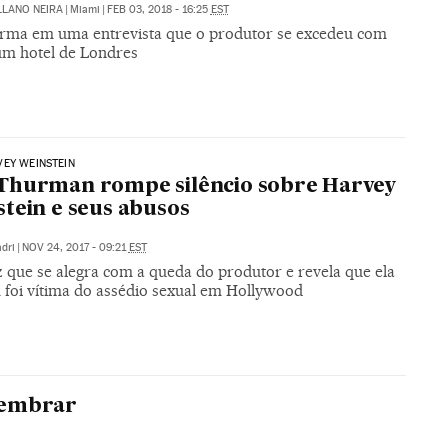
LLANO NEIRA
|
Miami
|
FEB 03, 2018 - 16:25
EST
firma em uma entrevista que o produtor se excedeu com
um hotel de Londres
EY WEINSTEIN
Thurman rompe silêncio sobre Harvey
tein e seus abusos
dri
|
NOV 24, 2017 - 09:21
EST
z que se alegra com a queda do produtor e revela que ela
foi vítima do assédio sexual em Hollywood
lembrar