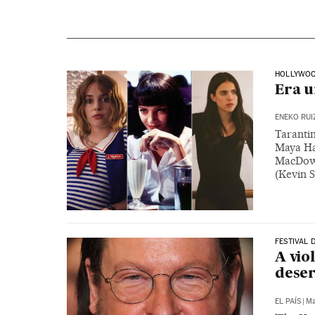
HOLLYWO
Era u
ENEKO RUI
Tarantin
Maya Ha
MacDowe
(Kevin 
FESTIVAL 
A vio
dese
EL PAÍS
|
Ma