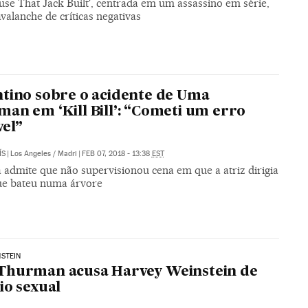
use That Jack Built', centrada em um assassino em série,
valanche de críticas negativas
tino sobre o acidente de Uma
an em ‘Kill Bill’: “Cometi um erro
vel”
ÍS
|
Los Angeles / Madri
|
FEB 07, 2018 - 13:38
EST
 admite que não supervisionou cena em que a atriz dirigia
ue bateu numa árvore
STEIN
Thurman acusa Harvey Weinstein de
io sexual