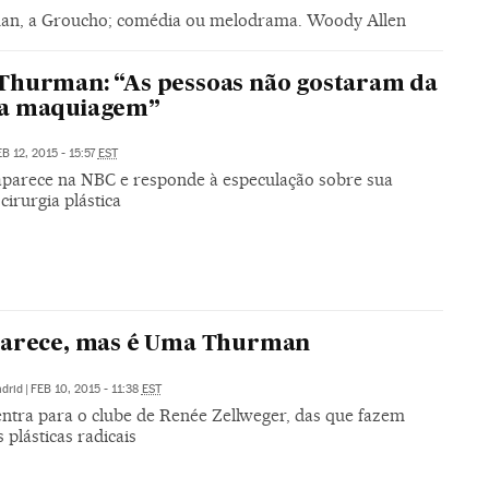
rgman, a Groucho; comédia ou melodrama. Woody Allen
Thurman: “As pessoas não gostaram da
a maquiagem”
B 12, 2015 - 15:57
EST
 aparece na NBC e responde à especulação sobre sua
cirurgia plástica
parece, mas é Uma Thurman
drid
|
FEB 10, 2015 - 11:38
EST
 entra para o clube de Renée Zellweger, das que fazem
s plásticas radicais