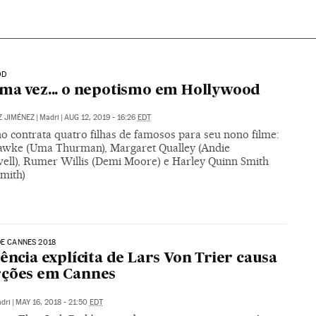
OD
ma vez... o nepotismo em Hollywood
Z JIMÉNEZ
|
Madri
|
AUG 12, 2019 - 16:26
EDT
o contrata quatro filhas de famosos para seu nono filme:
wke (Uma Thurman), Margaret Qualley (Andie
ll), Rumer Willis (Demi Moore) e Harley Quinn Smith
Smith)
DE CANNES 2018
lência explícita de Lars Von Trier causa
rções em Cannes
dri
|
MAY 16, 2018 - 21:50
EDT