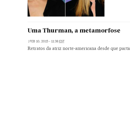
Uma Thurman, a metamorfose
|
FEB 10, 2015 - 11:38
EST
Retratos da atriz norte-americana desde que partic