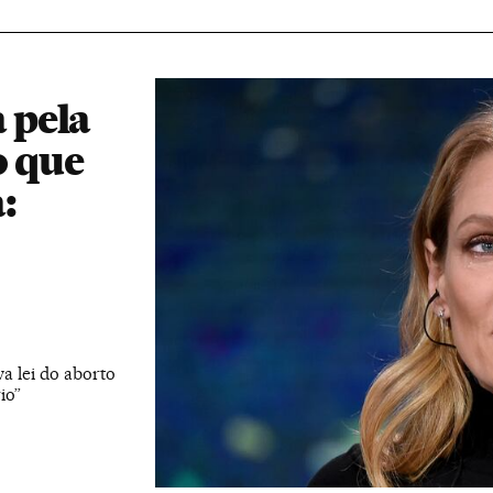
 pela
o que
:
a lei do aborto
io”