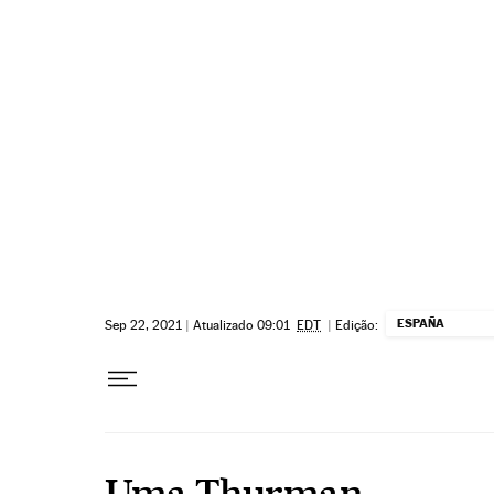
Pular para o conteúdo
ESPAÑA
Sep 22, 2021
|
Atualizado 09:01
EDT
|
Edição:
Uma Thurman