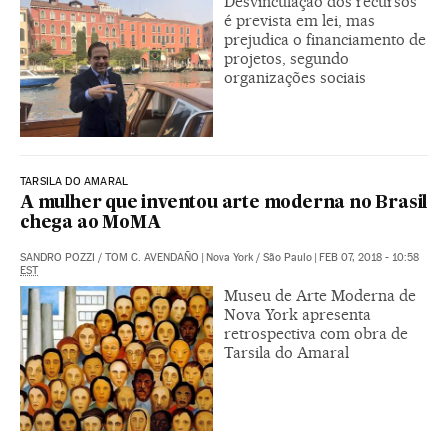
Desvinculação dos recursos
é prevista em lei, mas
prejudica o financiamento de
projetos, segundo
organizações sociais
TARSILA DO AMARAL
A mulher que inventou arte moderna no Brasil
chega ao MoMA
SANDRO POZZI
/
TOM C. AVENDAÑO
|
Nova York / São Paulo
|
FEB 07, 2018 - 10:58
EST
Museu de Arte Moderna de
Nova York apresenta
retrospectiva com obra de
Tarsila do Amaral