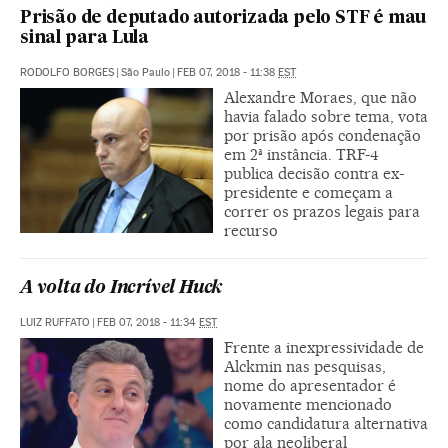
Prisão de deputado autorizada pelo STF é mau
sinal para Lula
RODOLFO BORGES
|
São Paulo
|
FEB 07, 2018 - 11:38
EST
Alexandre Moraes, que não
havia falado sobre tema, vota
por prisão após condenação
em 2ª instância. TRF-4
publica decisão contra ex-
presidente e começam a
correr os prazos legais para
recurso
A volta do Incrível Huck
LUIZ RUFFATO
|
FEB 07, 2018 - 11:34
EST
Frente a inexpressividade de
Alckmin nas pesquisas,
nome do apresentador é
novamente mencionado
como candidatura alternativa
por ala neoliberal