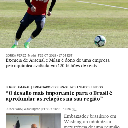
GORKA PÉREZ
|
Madri
|
FEB 07, 2018 - 17:54
EST
Ex-meia de Arsenal e Milan é dono de uma empresa
petroquímica avaliada em 120 bilhões de reais
SERGIO AMARAL | EMBAIXADOR DO BRASIL NOS ESTADOS UNIDOS
“O desafio mais importante para o Brasil é
aprofundar as relações na sua região”
JOAN FAUS
|
Washington
|
FEB 07, 2018 - 14:56
EST
Embaixador brasileiro em
Washington minimiza a
inexistência de uma reunião