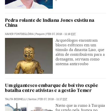
Pedra rolante de Indiana Jones existiu na
China
XAVIER FONTDEGLÒRIA
|
Pequim
|
FEB 07, 2018 - 11:18
EST
Arqueólogos encontram
blocos esféricos em um
túmulo da dinastia Liao, que
além de contribuírem para a
drenagem, serviam como
sistema antirroubo
Um gigantesco embarque de boi vivo expõe
batalha entre ativistas e a gestão Temer
TALITA BEDINELLI
|
Santos
|
FEB 07, 2018 - 11:17
EST
Navio que ia rumo à Turquia
foi retido pela Justiça no