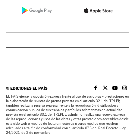
©
EDICIONES EL PAÍS
EL PAÍS BRASIL EN
EL PAÍS BRASI
EL PAÍS B
EL PA
EL PAÍS ejerce la oposición expresa frente al uso de sus obras y prestaciones en
la elaboración de revistas de prensa prevista en el artículo 32.1 del TRLPI;
también realiza la reserva expresa frente a la reproducción, distribución y
comunicación pública de sus trabajos y artículos sobre temas de actualidad
prevista en el artículo 33.1 del TRLPI; y, asimismo, realiza una reserva expresa
de las reproducciones y usos de las obras y otras prestaciones accesibles desde
este sitio web a medios de lectura mecánica u otros medios que resulten
adecuados a tal fin de conformidad con el artículo 67.3 del Real Decreto - ley
24/2021, de 2 de noviembre