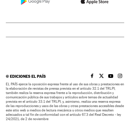
©
EDICIONES EL PAÍS
EL PAÍS BRASIL EN
EL PAÍS BRASI
EL PAÍS B
EL PA
EL PAÍS ejerce la oposición expresa frente al uso de sus obras y prestaciones en
la elaboración de revistas de prensa prevista en el artículo 32.1 del TRLPI;
también realiza la reserva expresa frente a la reproducción, distribución y
comunicación pública de sus trabajos y artículos sobre temas de actualidad
prevista en el artículo 33.1 del TRLPI; y, asimismo, realiza una reserva expresa
de las reproducciones y usos de las obras y otras prestaciones accesibles desde
este sitio web a medios de lectura mecánica u otros medios que resulten
adecuados a tal fin de conformidad con el artículo 67.3 del Real Decreto - ley
24/2021, de 2 de noviembre