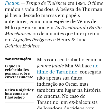
Fiction
— Tempo de Violência
em 1994. O filme
mudou a vida dos dois. A beleza de Thurman
já havia deixado marcas em papéis
anteriores, como uma espécie de Vênus de
Milo que encarnou em
As Aventuras do Barão
Munchausen
ou de amantes que interpretou
em
Ligações Perigosas
e Henry & June
—
Delírios Eróticos
.
Mas com seu trabalho como a
MAIS INFORMAÇÕES
femme fatale
Mia Wallace
no
O que 10
celebridades
filme de Tarantino
, conseguiu
pensam sobre
não apenas sua única
envelhecimento
indicação ao Oscar, mas
também um lugar na história
Keira Knightley
luta contra o
do cinema. No caso de
Photoshop
Tarantino, um ex-balconista
de locadora de vídeos com