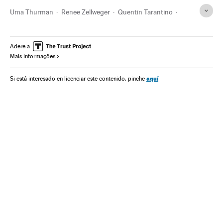
Uma Thurman
Renee Zellweger
Quentin Tarantino
Cirurgia estética
Cirurgia
Tratamento médico
Gente
Estilo vida
Medicina
Saúde
Sociedade
Lucas Hedges
Adere a
Mais informações
aquí
Si está interesado en licenciar este contenido, pinche