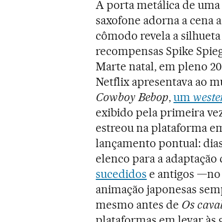
A porta metálica de uma
saxofone adorna a cena a
cômodo revela a silhueta
recompensas Spike Spiege
Marte natal, em pleno 20
Netflix apresentava ao 
Cowboy Bebop
,
um
weste
exibido pela primeira vez
estreou na plataforma e
lançamento pontual: dias 
elenco para a adaptação
sucedidos
e antigos —no 
animação japonesas semp
mesmo antes de
Os caval
plataformas em levar às