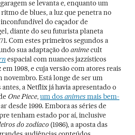
 garagem se levanta e, enquanto um
 ritmo de blues, a luz que penetra no
 inconfundível do caçador de
l, diante do seu futurista planeta
71. Com estes primeiros segundos a
mundo sua adaptação do
anime
cult
rn
espacial com nuances jazzísticos
 em 1998, e cuja versão com atores reais
m novembro. Está longe de ser um
antes, a Netflix já havia apresentado o
 de
One Piece
,
um dos
animes
mais bem-
ar desde 1999. Embora as séries de
re tenham estado por aí, inclusive
eiros do zodíaco
(1986), a aposta das
 grandes audiências conteúdos