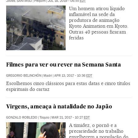
JAIME SANTIRSO
|
Pequim
|
JUL 18, 2019 - 06:55
EDT
Um homem atirou líquido
inflamável na sede da
produtora de animação
Kyoto Animation em Kyoto.
Outras 40 pessoas ficaram
feridas
Filmes para ver ou rever na Semana Santa
GREGORIO BELINCHÓN
|
Madri
|
APR 13, 2017 - 10:36
EDT
Escolhemos cinco clássicos para estas datas e cinco títulos
espirituais do cartaz
Virgens, ameaça à natalidade no Japão
GONZALO ROBLEDO
|
Tóquio
|
MAR 21, 2017 - 10:27
EDT
A timidez, o pornô e a
precariedade no trabalho
envelhecem a população do