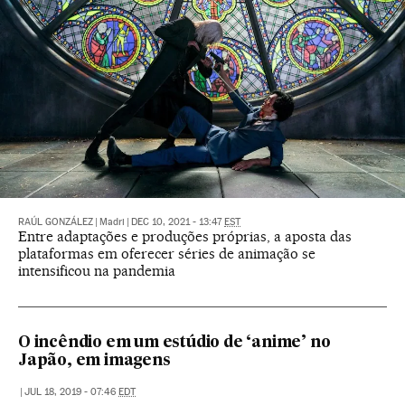
RAÚL GONZÁLEZ
|
Madri
|
DEC 10, 2021 - 13:47
EST
Entre adaptações e produções próprias, a aposta das
plataformas em oferecer séries de animação se
intensificou na pandemia
O incêndio em um estúdio de ‘anime’ no
Japão, em imagens
|
JUL 18, 2019 - 07:46
EDT