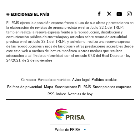
©
EDICIONES EL PAÍS
EL PAÍS BRASIL EN
EL PAÍS BRASI
EL PAÍS B
EL PA
EL PAÍS ejerce la oposición expresa frente al uso de sus obras y prestaciones en
la elaboración de revistas de prensa prevista en el artículo 32.1 del TRLPI;
también realiza la reserva expresa frente a la reproducción, distribución y
comunicación pública de sus trabajos y artículos sobre temas de actualidad
prevista en el artículo 33.1 del TRLPI; y, asimismo, realiza una reserva expresa
de las reproducciones y usos de las obras y otras prestaciones accesibles desde
este sitio web a medios de lectura mecánica u otros medios que resulten
adecuados a tal fin de conformidad con el artículo 67.3 del Real Decreto - ley
24/2021, de 2 de noviembre
Contacto
Venta de contenidos
Aviso legal
Política cookies
Política de privacidad
Mapa
Suscripciones EL PAÍS
Suscripciones empresas
RSS
Índice
Noticias de hoy
Webs de PRISA