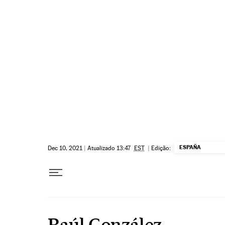
Pular para o conteúdo
ESPAÑA
Dec 10, 2021
|
Atualizado 13:47
EST
|
Edição:
Raúl González