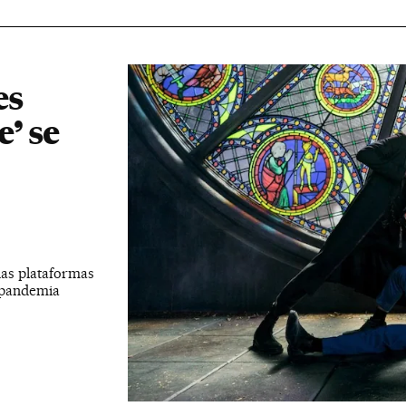
es
’ se
das plataformas
a pandemia