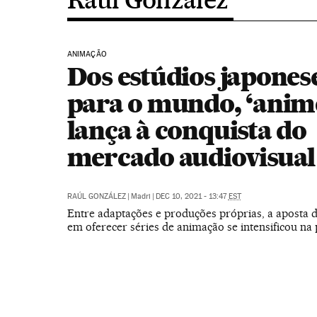
ANIMAÇÃO
Dos estúdios japones
para o mundo, ‘anime
lança à conquista do
mercado audiovisual
RAÚL GONZÁLEZ
|
Madri
|
DEC 10, 2021 - 13:47
EST
Entre adaptações e produções próprias, a aposta 
em oferecer séries de animação se intensificou n