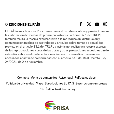
©
EDICIONES EL PAÍS
EL PAÍS BRASIL EN
EL PAÍS BRASI
EL PAÍS B
EL PA
EL PAÍS ejerce la oposición expresa frente al uso de sus obras y prestaciones en
la elaboración de revistas de prensa prevista en el artículo 32.1 del TRLPI;
también realiza la reserva expresa frente a la reproducción, distribución y
comunicación pública de sus trabajos y artículos sobre temas de actualidad
prevista en el artículo 33.1 del TRLPI; y, asimismo, realiza una reserva expresa
de las reproducciones y usos de las obras y otras prestaciones accesibles desde
este sitio web a medios de lectura mecánica u otros medios que resulten
adecuados a tal fin de conformidad con el artículo 67.3 del Real Decreto - ley
24/2021, de 2 de noviembre
Contacto
Venta de contenidos
Aviso legal
Política cookies
Política de privacidad
Mapa
Suscripciones EL PAÍS
Suscripciones empresas
RSS
Índice
Noticias de hoy