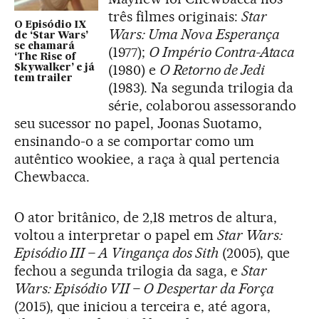
três filmes originais:
Star
O Episódio IX
Wars: Uma Nova Esperança
de ‘Star Wars’
se chamará
(1977);
O Império Contra-Ataca
‘The Rise of
(1980) e
O Retorno de Jedi
Skywalker’ e já
tem trailer
(1983). Na segunda trilogia da
série, colaborou assessorando
seu sucessor no papel, Joonas Suotamo,
ensinando-o a se comportar como um
autêntico wookiee, a raça à qual pertencia
Chewbacca.
O ator britânico, de 2,18 metros de altura,
voltou a interpretar o papel em
Star Wars:
Episódio III – A Vingança dos Sith
(2005), que
fechou a segunda trilogia da saga, e
Star
Wars: Episódio VII – O Despertar da Força
(2015), que iniciou a terceira e, até agora,