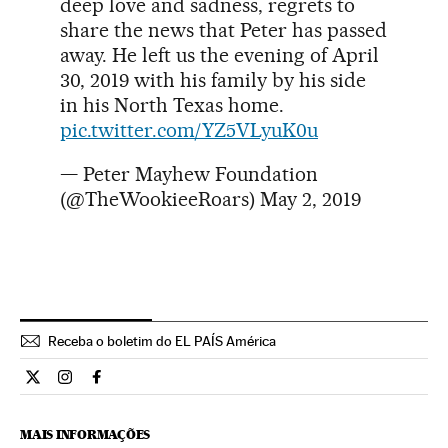
deep love and sadness, regrets to
share the news that Peter has passed
away. He left us the evening of April
30, 2019 with his family by his side
in his North Texas home.
pic.twitter.com/YZ5VLyuK0u
— Peter Mayhew Foundation
(@TheWookieeRoars)
May 2, 2019
Receba o boletim do EL PAÍS América
Cultura El País Brasil en Twitter
Cultura El País Brasil en Instagram
Cultura El País Brasil en Facebook
MAIS INFORMAÇÕES