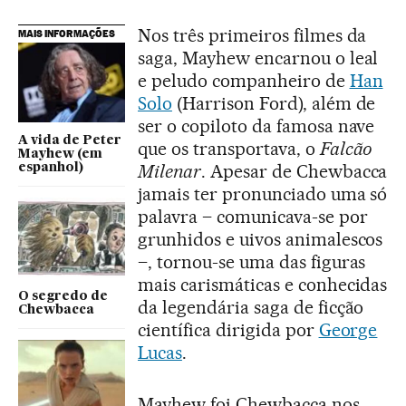
Nos três primeiros filmes da
MAIS INFORMAÇÕES
saga, Mayhew encarnou o leal
e peludo companheiro de
Han
Solo
(Harrison Ford), além de
ser o copiloto da famosa nave
A vida de Peter
que os transportava, o
Falcão
Mayhew (em
Milenar
. Apesar de Chewbacca
espanhol)
jamais ter pronunciado uma só
palavra – comunicava-se por
grunhidos e uivos animalescos
–, tornou-se uma das figuras
mais carismáticas e conhecidas
O segredo de
da legendária saga de ficção
Chewbacca
científica dirigida por
George
Lucas
.
Mayhew foi Chewbacca nos