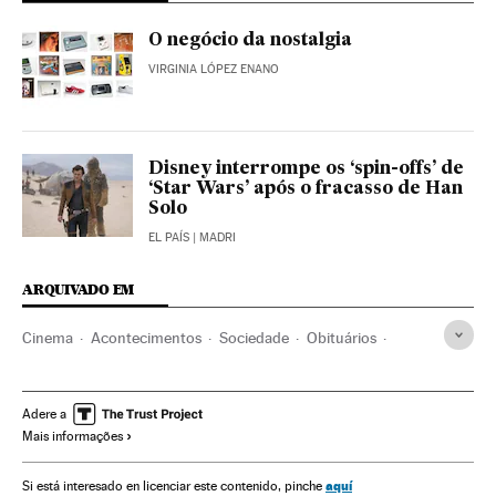
O negócio da nostalgia
VIRGINIA LÓPEZ ENANO
Disney interrompe os ‘spin-offs’ de
‘Star Wars’ após o fracasso de Han
Solo
EL PAÍS
| MADRI
ARQUIVADO EM
Cinema
Acontecimentos
Sociedade
Obituários
Star Wars
Ficção científica
Sagas filmes
Cinema fantástico
Mortes
Filmes
Vítimas
Famosos
Adere a
Mais informações
aquí
Si está interesado en licenciar este contenido, pinche