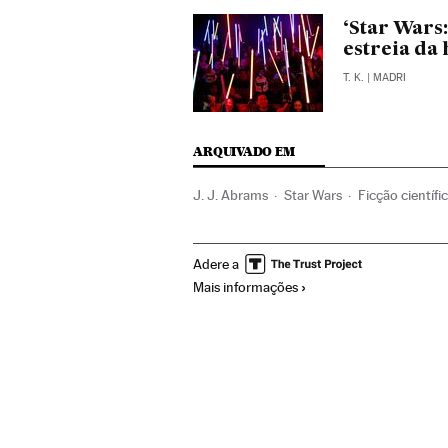
‘Star Wars
estreia da
T. K.
| MADRI
ARQUIVADO EM
J. J. Abrams
Star Wars
Ficção científi
Cultura
Adere a
Mais informações