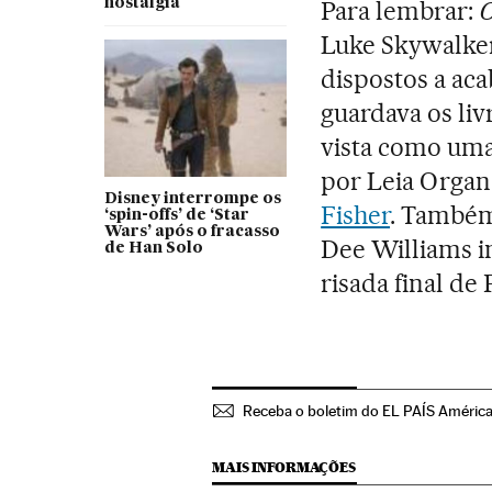
nostalgia
Para lembrar:
O
Luke Skywalker
dispostos a ac
guardava os liv
vista como uma
por Leia Organ
Disney interrompe os
Fisher
. Também
‘spin-offs’ de ‘Star
Wars’ após o fracasso
Dee Williams i
de Han Solo
risada final de 
Receba o boletim do EL PAÍS Améric
MAIS INFORMAÇÕES