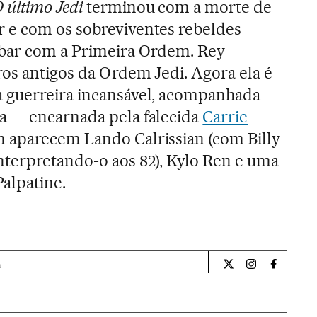
 último Jedi
terminou com a morte de
 e com os sobreviventes rebeldes
abar com a Primeira Ordem. Rey
ros antigos da Ordem Jedi. Agora ela é
 guerreira incansável, acompanhada
a — encarnada pela falecida
Carrie
 aparecem Lando Calrissian (com Billy
nterpretando-o aos 82), Kylo Ren e uma
Palpatine.
a
Cultura El País Bra
Cultura El Pa
Cultura 