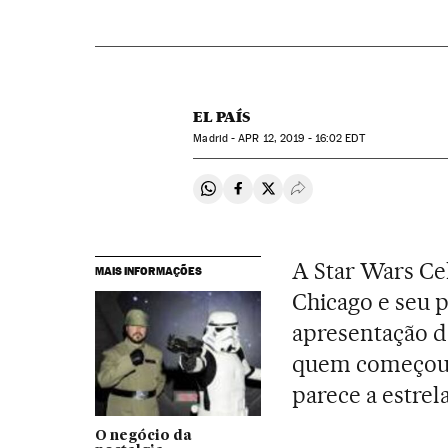
EL PAÍS
Madrid -
APR
12, 2019 - 16:02
EDT
Compartir en Whatsapp
Compartir en Facebook
Compartir en Twitter
Desplegar Redes Soci
A Star Wars Ce
MAIS INFORMAÇÕES
Chicago e seu p
apresentação do
quem começou e
parece a estrel
O negócio da