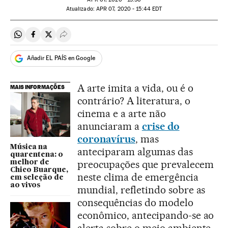
atualizado:
APR
07, 2020 - 15:44
EDT
Compartir en Whatsapp
Compartir en Facebook
Compartir en Twitter
Desplegar Redes Sociales
Añadir EL PAÍS en Google
A arte imita a vida, ou é o
MAIS INFORMAÇÕES
contrário? A literatura, o
cinema e a arte não
anunciaram a
crise do
coronavírus
, mas
Música na
anteciparam algumas das
quarentena: o
preocupações que prevalecem
melhor de
Chico Buarque,
neste clima de emergência
em seleção de
ao vivos
mundial, refletindo sobre as
consequências do modelo
econômico, antecipando-se ao
alerta sobre o meio ambiente