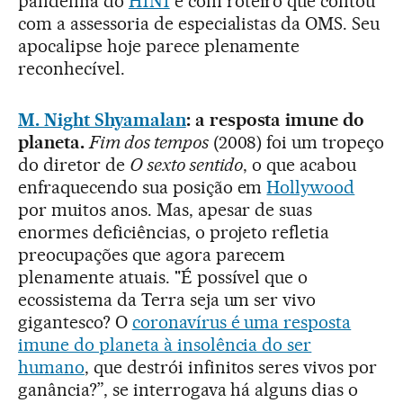
pandemia do
H1N1
e com roteiro que contou
com a assessoria de especialistas da OMS. Seu
apocalipse hoje parece plenamente
reconhecível.
M. Night Shyamalan
: a resposta imune do
planeta.
Fim dos tempos
(2008) foi um tropeço
do diretor de
O sexto sentido
, o que acabou
enfraquecendo sua posição em
Hollywood
por muitos anos. Mas, apesar de suas
enormes deficiências, o projeto refletia
preocupações que agora parecem
plenamente atuais. "É possível que o
ecossistema da Terra seja um ser vivo
gigantesco? O
coronavírus é uma resposta
imune do planeta à insolência do ser
humano
, que destrói infinitos seres vivos por
ganância?”, se interrogava há alguns dias o