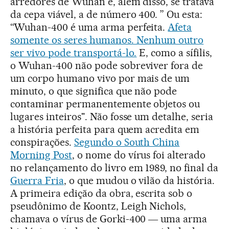
arredores de Wuhan e, além disso, se tratava
da cepa viável, a de número 400. ” Ou esta:
“Wuhan-400 é uma arma perfeita.
Afeta
somente os seres humanos. Nenhum outro
ser vivo pode transportá-lo.
E, como a sífilis,
o Wuhan-400 não pode sobreviver fora de
um corpo humano vivo por mais de um
minuto, o que significa que não pode
contaminar permanentemente objetos ou
lugares inteiros". Não fosse um detalhe, seria
a história perfeita para quem acredita em
conspirações.
Segundo o South China
Morning Post
, o nome do vírus foi alterado
no relançamento do livro em 1989, no final da
Guerra Fria
, o que mudou o vilão da história.
A primeira edição da obra, escrita sob o
pseudônimo de Koontz, Leigh Nichols,
chamava o vírus de Gorki-400 ― uma arma