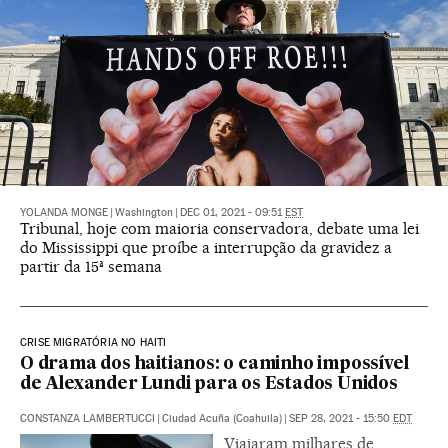
YOLANDA MONGE
|
Washington
|
DEC 01, 2021 - 09:51
EST
Tribunal, hoje com maioria conservadora, debate uma lei
do Mississippi que proíbe a interrupção da gravidez a
partir da 15ª semana
CRISE MIGRATÓRIA NO HAITI
O drama dos haitianos: o caminho impossível
de Alexander Lundi para os Estados Unidos
CONSTANZA LAMBERTUCCI
|
Ciudad Acuña (Coahuila)
|
SEP 28, 2021 - 15:50
EDT
Viajaram milhares de