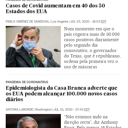
Casos de Covid aumentam em 40 dos 50
Estados dos EUA
PABLO XIMÉNEZ DE SANDOVAL
|
Los Angeles
|
JUL 03, 2020 - 16:03
EDT
Num momento em que o
país registra mais de 50.000
casos positivos diariamente
pelo segundo dia
consecutivo, o governador
do Texas, que é republicano,
ordena pela primeira vez o
uso de máscaras
PANDEMIA DE CORONAVÍRUS
Epidemiologista da Casa Branca adverte que
os EUA podem alcançar 100.000 novos casos
diários
ANTONIA LABORDE
|
Washington
|
JUL 01, 2020 - 07:43
EDT
“Não estamos indo na
direção certa”, diz Anthony
Fauci. Pelo menos 16 Estados