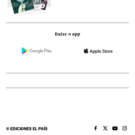
Baixe o app
©
EDICIONES EL PAÍS
EL PAÍS BRASIL EN
EL PAÍS BRASI
EL PAÍS B
EL PA