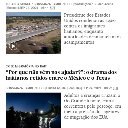
YOLANDA MONGE
/
CONSTANZA LAMBERTUCCI
|
Washington / Ciudad Acuña
(México)
|
SEP 24, 2021 - 16:44
EDT
Presidente dos Estados
Unidos condenou as ações
contra os imigrantes
haitianos, enquanto
autoridades desmantelam os
acampamentos
CRISE MIGRATÓRIA NO HAITI
“Por que não vêm nos ajudar?”: o drama dos
haitianos retidos entre o México e o Texas
CONSTANZA LAMBERTUCCI
|
Ciudad Acuña (Coahuila)
|
SEP 24, 2021 - 08:22
EDT
Adultos e crianças cruzam o
rio Grande à noite, com a
correnteza pelo pescoço, em
meio à pressão dos agentes
de imigração dos EUA