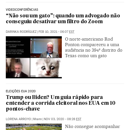
VIDEOCONFERÊNCIAS
“Não sou um gato”: quando um advogado não
conseguiu desativar um filtro do Zoom
DARINKA RODRÍGUEZ
|
FEB 10, 2021 - 06:07
EST
O norte-americano Rod
Ponton compareceu a uma
audiência no 394º distrito do
Texas como um gato
ELEIÇÕES EUA 2020
Trump ou Biden? Um guia rápido para
entender a corrida eleitoral nos EUA em 10
pontos-chave
LORENA ARROYO
|
Miami
|
NOV 03, 2020 - 08:28
EST
Não consegue acompanhar