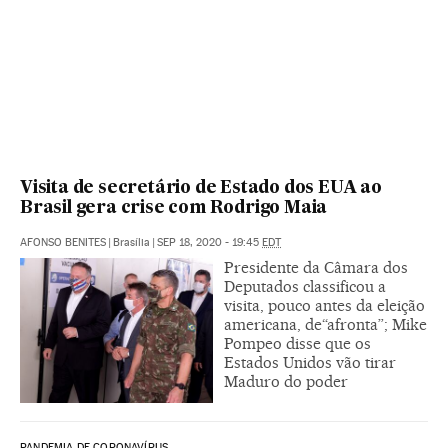
Visita de secretário de Estado dos EUA ao
Brasil gera crise com Rodrigo Maia
AFONSO BENITES
|
Brasília
|
SEP 18, 2020 - 19:45
EDT
Presidente da Câmara dos
Deputados classificou a
visita, pouco antes da eleição
americana, de“afronta”; Mike
Pompeo disse que os
Estados Unidos vão tirar
Maduro do poder
PANDEMIA DE CORONAVÍRUS