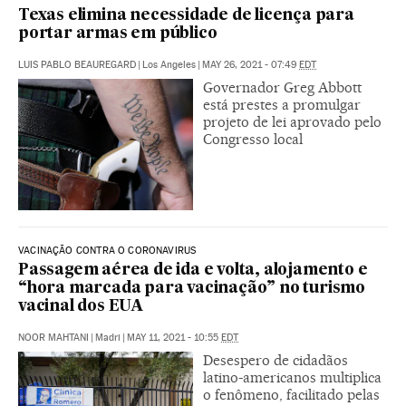
Texas elimina necessidade de licença para
portar armas em público
LUIS PABLO BEAUREGARD
|
Los Angeles
|
MAY 26, 2021 - 07:49
EDT
Governador Greg Abbott
está prestes a promulgar
projeto de lei aprovado pelo
Congresso local
VACINAÇÃO CONTRA O CORONAVIRUS
Passagem aérea de ida e volta, alojamento e
“hora marcada para vacinação” no turismo
vacinal dos EUA
NOOR MAHTANI
|
Madri
|
MAY 11, 2021 - 10:55
EDT
Desespero de cidadãos
latino-americanos multiplica
o fenômeno, facilitado pelas