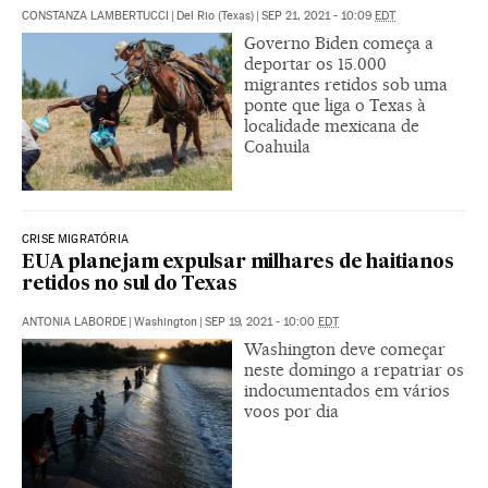
CONSTANZA LAMBERTUCCI
|
Del Rio (Texas)
|
SEP 21, 2021 - 10:09
EDT
Governo Biden começa a
deportar os 15.000
migrantes retidos sob uma
ponte que liga o Texas à
localidade mexicana de
Coahuila
CRISE MIGRATÓRIA
EUA planejam expulsar milhares de haitianos
retidos no sul do Texas
ANTONIA LABORDE
|
Washington
|
SEP 19, 2021 - 10:00
EDT
Washington deve começar
neste domingo a repatriar os
indocumentados em vários
voos por dia