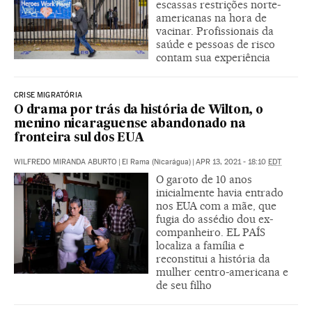
escassas restrições norte-
americanas na hora de
vacinar. Profissionais da
saúde e pessoas de risco
contam sua experiência
CRISE MIGRATÓRIA
O drama por trás da história de Wilton, o
menino nicaraguense abandonado na
fronteira sul dos EUA
WILFREDO MIRANDA ABURTO
|
El Rama (Nicarágua)
|
APR 13, 2021 - 18:10
EDT
O garoto de 10 anos
inicialmente havia entrado
nos EUA com a mãe, que
fugia do assédio dou ex-
companheiro. EL PAÍS
localiza a família e
reconstitui a história da
mulher centro-americana e
de seu filho