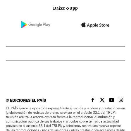
Baixe o app
©
EDICIONES EL PAÍS
EL PAÍS BRASIL EN
EL PAÍS BRASI
EL PAÍS B
EL PA
EL PAÍS ejerce la oposición expresa frente al uso de sus obras y prestaciones en
la elaboración de revistas de prensa prevista en el artículo 32.1 del TRLPI;
también realiza la reserva expresa frente a la reproducción, distribución y
comunicación pública de sus trabajos y artículos sobre temas de actualidad
prevista en el artículo 33.1 del TRLPI; y, asimismo, realiza una reserva expresa
de las reproducciones y usos de las obras y otras prestaciones accesibles desde