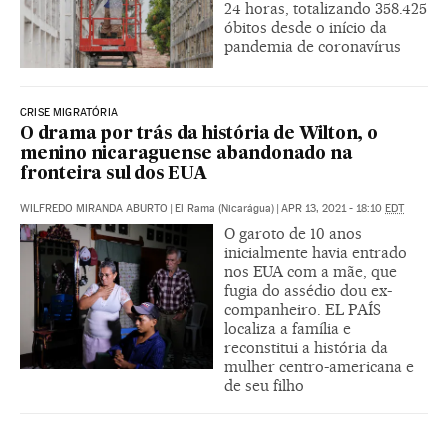
24 horas, totalizando 358.425
óbitos desde o início da
pandemia de coronavírus
CRISE MIGRATÓRIA
O drama por trás da história de Wilton, o
menino nicaraguense abandonado na
fronteira sul dos EUA
WILFREDO MIRANDA ABURTO
|
El Rama (Nicarágua)
|
APR 13, 2021 - 18:10
EDT
O garoto de 10 anos
inicialmente havia entrado
nos EUA com a mãe, que
fugia do assédio dou ex-
companheiro. EL PAÍS
localiza a família e
reconstitui a história da
mulher centro-americana e
de seu filho