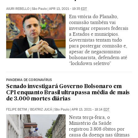
AIURI REBELLO
|
São Paulo
|
APR 13, 2021 - 19:35
EDT
Em vitória do Planalto,
comissão também vai
investigar repasses federais
a Estados e municípios.
Governistas tentam tudo
para postergar comissão e,
apesar de negacionismo
bolsonarista, defendem até
“lockdown seletivo”
PANDEMIA DE CORONAVÍRUS
Senado investigará Governo Bolsonaro em
CPI enquanto Brasil ultrapassa média de mais
de 3.000 mortes diárias
FELIPE BETIM
/
BEATRIZ JUCÁ
|
São Paulo
|
APR 13, 2021 - 18:14
EDT
Nesta terça-feira, o
Ministério da Saúde
registrou 3.808 óbitos por
causa da doença nas últimas