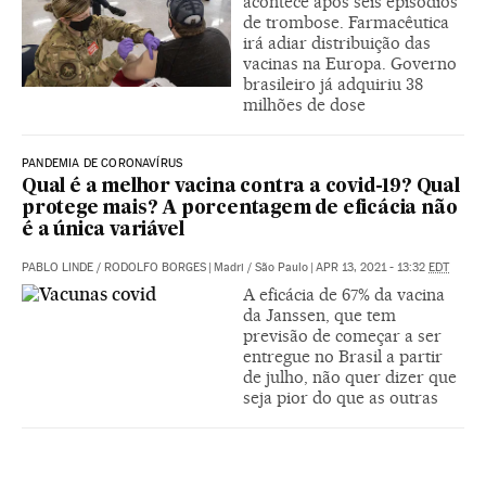
acontece após seis episódios
de trombose. Farmacêutica
irá adiar distribuição das
vacinas na Europa. Governo
brasileiro já adquiriu 38
milhões de dose
PANDEMIA DE CORONAVÍRUS
Qual é a melhor vacina contra a covid-19? Qual
protege mais? A porcentagem de eficácia não
é a única variável
PABLO LINDE
/
RODOLFO BORGES
|
Madri / São Paulo
|
APR 13, 2021 - 13:32
EDT
A eficácia de 67% da vacina
da Janssen, que tem
previsão de começar a ser
entregue no Brasil a partir
de julho, não quer dizer que
seja pior do que as outras