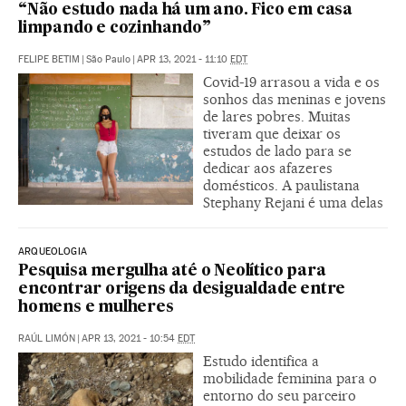
“Não estudo nada há um ano. Fico em casa
limpando e cozinhando”
FELIPE BETIM
|
São Paulo
|
APR 13, 2021 - 11:10
EDT
Covid-19 arrasou a vida e os
sonhos das meninas e jovens
de lares pobres. Muitas
tiveram que deixar os
estudos de lado para se
dedicar aos afazeres
domésticos. A paulistana
Stephany Rejani é uma delas
ARQUEOLOGIA
Pesquisa mergulha até o Neolítico para
encontrar origens da desigualdade entre
homens e mulheres
RAÚL LIMÓN
|
APR 13, 2021 - 10:54
EDT
Estudo identifica a
mobilidade feminina para o
entorno do seu parceiro