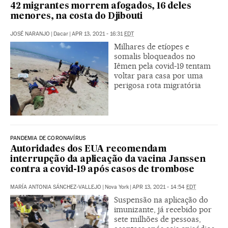
42 migrantes morrem afogados, 16 deles
menores, na costa do Djibouti
JOSÉ NARANJO
|
Dacar
|
APR 13, 2021 - 16:31
EDT
Milhares de etíopes e
somalis bloqueados no
Iêmen pela covid-19 tentam
voltar para casa por uma
perigosa rota migratória
PANDEMIA DE CORONAVÍRUS
Autoridades dos EUA recomendam
interrupção da aplicação da vacina Janssen
contra a covid-19 após casos de trombose
MARÍA ANTONIA SÁNCHEZ-VALLEJO
|
Nova York
|
APR 13, 2021 - 14:54
EDT
Suspensão na aplicação do
imunizante, já recebido por
sete milhões de pessoas,