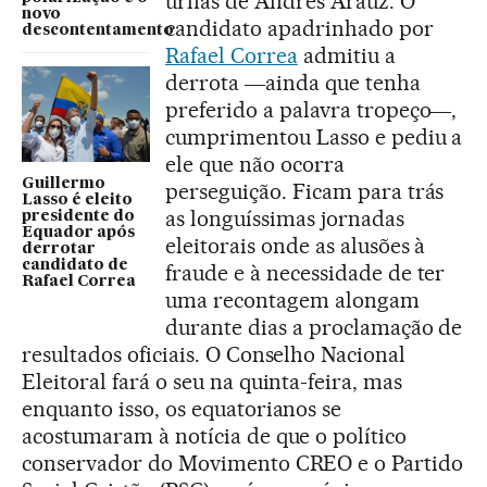
urnas de Andrés Arauz. O
novo
candidato apadrinhado por
descontentamento
Rafael Correa
admitiu a
derrota ―ainda que tenha
preferido a palavra tropeço―,
cumprimentou Lasso e pediu a
ele que não ocorra
Guillermo
perseguição. Ficam para trás
Lasso é eleito
as longuíssimas jornadas
presidente do
Equador após
eleitorais onde as alusões à
derrotar
candidato de
fraude e à necessidade de ter
Rafael Correa
uma recontagem alongam
durante dias a proclamação de
resultados oficiais. O Conselho Nacional
Eleitoral fará o seu na quinta-feira, mas
enquanto isso, os equatorianos se
acostumaram à notícia de que o político
conservador do Movimento CREO e o Partido