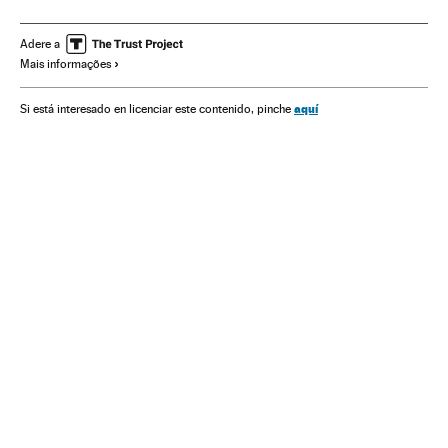
Guillermo Lasso
Andrés Arauz
Rafael Correa
Adere a
Mais informações
aquí
Si está interesado en licenciar este contenido, pinche