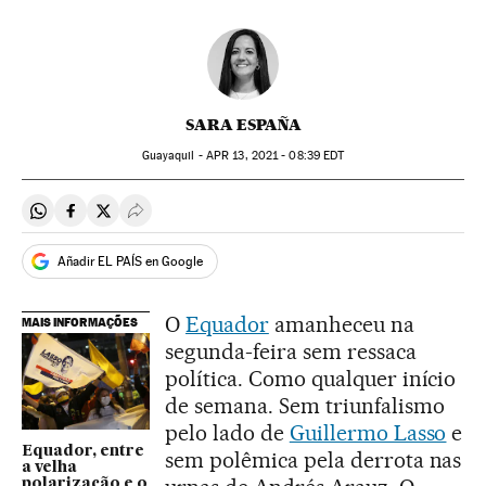
SARA ESPAÑA
Guayaquil -
APR
13, 2021 - 08:39
EDT
Compartir en Whatsapp
Compartir en Facebook
Compartir en Twitter
Desplegar Redes Sociales
Añadir EL PAÍS en Google
O
Equador
amanheceu na
MAIS INFORMAÇÕES
segunda-feira sem ressaca
política. Como qualquer início
de semana. Sem triunfalismo
pelo lado de
Guillermo Lasso
e
Equador, entre
sem polêmica pela derrota nas
a velha
polarização e o