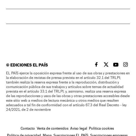
©
EDICIONES EL PAÍS
EL PAÍS BRASIL EN
EL PAÍS BRASI
EL PAÍS B
EL PA
EL PAÍS ejerce la oposición expresa frente al uso de sus obras y prestaciones en
la elaboración de revistas de prensa prevista en el artículo 32.1 del TRLPI;
también realiza la reserva expresa frente a la reproducción, distribución y
comunicación pública de sus trabajos y artículos sobre temas de actualidad
prevista en el artículo 33.1 del TRLPI; y, asimismo, realiza una reserva expresa
de las reproducciones y usos de las obras y otras prestaciones accesibles desde
este sitio web a medios de lectura mecánica u otros medios que resulten
adecuados a tal fin de conformidad con el artículo 67.3 del Real Decreto - ley
24/2021, de 2 de noviembre
Contacto
Venta de contenidos
Aviso legal
Política cookies
Política de privacidad
Mapa
Suscripciones EL PAÍS
Suscripciones empresas