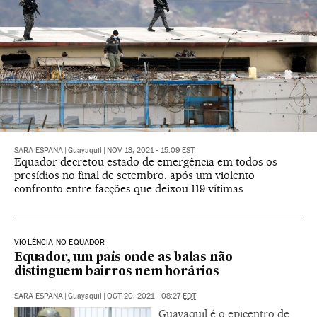
SARA ESPAÑA
|
Guayaquil
|
NOV 13, 2021 - 15:09
EST
Equador decretou estado de emergência em todos os
presídios no final de setembro, após um violento
confronto entre facções que deixou 119 vítimas
VIOLÊNCIA NO EQUADOR
Equador, um país onde as balas não
distinguem bairros nem horários
SARA ESPAÑA
|
Guayaquil
|
OCT 20, 2021 - 08:27
EDT
Guayaquil é o epicentro de