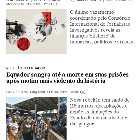
ELÍAS CAMHAJI
/
MONTSE HIDALGO PÉREZ
/
DANIELE GRASSO
|
Madri | Cidade do
México
|
OCT 03, 2021 - 12:30
EDT
O último vazamento
coordenado pelo Consórcio
Internacional de Jornalistas
Investigativos revela as
finanças ‘offshore’ de
monarcas, políticos e artistas
REBELIÃO NO EQUADOR
Equador sangra até a morte em suas prisões
após motim mais violento da história
SARA ESPAÑA
|
Guayaquil
|
SEP 30, 2021 - 19:46
EDT
Nova rebelião tem saldo de
116 mortos, decapitações e
expõe as limitações do
Estado diante da atividade
das gangues