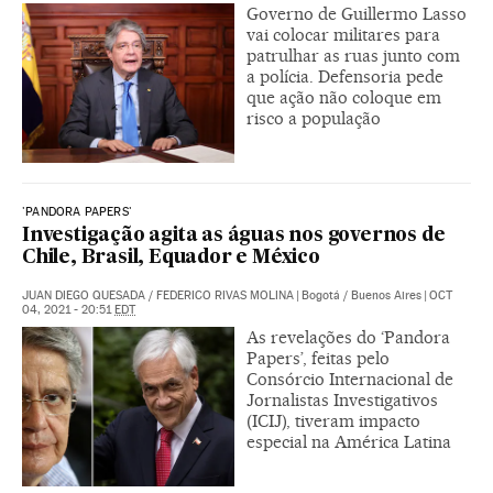
Governo de Guillermo Lasso
vai colocar militares para
patrulhar as ruas junto com
a polícia. Defensoria pede
que ação não coloque em
risco a população
'PANDORA PAPERS'
Investigação agita as águas nos governos de
Chile, Brasil, Equador e México
JUAN DIEGO QUESADA
/
FEDERICO RIVAS MOLINA
|
Bogotá / Buenos Aires
|
OCT
04, 2021 - 20:51
EDT
As revelações do ‘Pandora
Papers’, feitas pelo
Consórcio Internacional de
Jornalistas Investigativos
(ICIJ), tiveram impacto
especial na América Latina