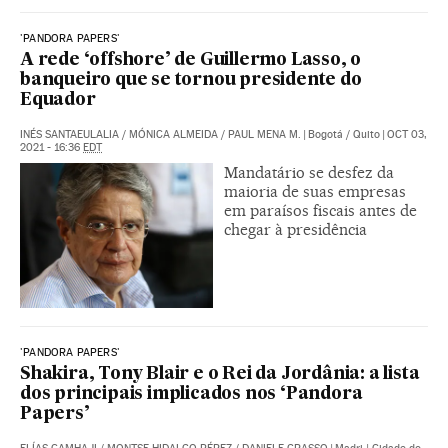
'PANDORA PAPERS'
A rede ‘offshore’ de Guillermo Lasso, o
banqueiro que se tornou presidente do
Equador
INÉS SANTAEULALIA
/
MÓNICA ALMEIDA
/
PAUL MENA M.
|
Bogotá / Quito
|
OCT 03,
2021 - 16:36
EDT
Mandatário se desfez da
maioria de suas empresas
em paraísos fiscais antes de
chegar à presidência
'PANDORA PAPERS'
Shakira, Tony Blair e o Rei da Jordânia: a lista
dos principais implicados nos ‘Pandora
Papers’