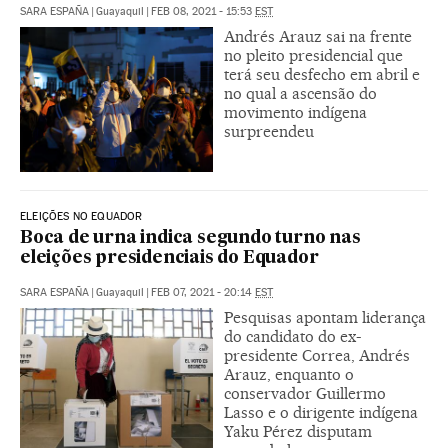
SARA ESPAÑA
|
Guayaquil
|
FEB 08, 2021 - 15:53
EST
Andrés Arauz sai na frente
no pleito presidencial que
terá seu desfecho em abril e
no qual a ascensão do
movimento indígena
surpreendeu
ELEIÇÕES NO EQUADOR
Boca de urna indica segundo turno nas
eleições presidenciais do Equador
SARA ESPAÑA
|
Guayaquil
|
FEB 07, 2021 - 20:14
EST
Pesquisas apontam liderança
do candidato do ex-
presidente Correa, Andrés
Arauz, enquanto o
conservador Guillermo
Lasso e o dirigente indígena
Yaku Pérez disputam