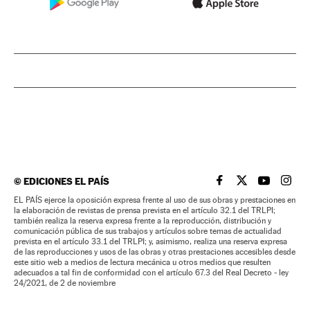
©
EDICIONES EL PAÍS
EL PAÍS BRASIL EN
EL PAÍS BRASI
EL PAÍS B
EL PA
EL PAÍS ejerce la oposición expresa frente al uso de sus obras y prestaciones en
la elaboración de revistas de prensa prevista en el artículo 32.1 del TRLPI;
también realiza la reserva expresa frente a la reproducción, distribución y
comunicación pública de sus trabajos y artículos sobre temas de actualidad
prevista en el artículo 33.1 del TRLPI; y, asimismo, realiza una reserva expresa
de las reproducciones y usos de las obras y otras prestaciones accesibles desde
este sitio web a medios de lectura mecánica u otros medios que resulten
adecuados a tal fin de conformidad con el artículo 67.3 del Real Decreto - ley
24/2021, de 2 de noviembre