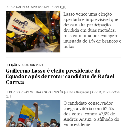
JORGE GALINDO
|
APR 12, 2021 - 12:21
EDT
Lasso vence uma eleição
apertada e imprevisível que
deixa a alta participação
dividida em duas metades,
mas com uma porcentagem
inusitada de 17% de brancos e
nulos
ELEIÇÕES EQUADOR 2021
Guillermo Lasso é eleito presidente do
Equador após derrotar candidato de Rafael
Correa
FEDERICO RIVAS MOLINA
/
SARA ESPAÑA
|
Quito / Guayaquil
|
APR 11, 2021 - 23:28
EDT
O candidato conservador
chega à vitória com 52,5%
dos votos, contra 47,5% de
Andrés Arauz, o afilhado do
ex-presidente