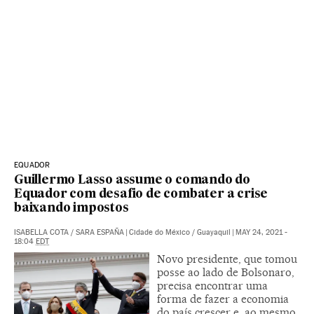
EQUADOR
Guillermo Lasso assume o comando do
Equador com desafio de combater a crise
baixando impostos
ISABELLA COTA
/
SARA ESPAÑA
|
Cidade do México / Guayaquil
|
MAY 24, 2021 -
18:04
EDT
Novo presidente, que tomou
posse ao lado de Bolsonaro,
precisa encontrar uma
forma de fazer a economia
do país crescer e, ao mesmo